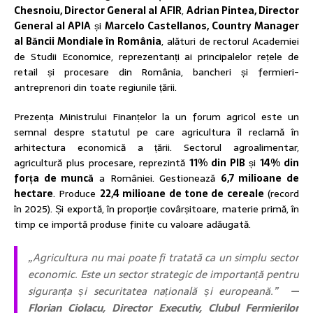
Chesnoiu, Director General al AFIR
,
Adrian Pintea, Director
General al APIA
și
Marcelo Castellanos, Country Manager
al Băncii Mondiale în România
, alături de rectorul Academiei
de Studii Economice, reprezentanți ai principalelor rețele de
retail și procesare din România, bancheri și fermieri-
antreprenori din toate regiunile țării.
Prezența Ministrului Finanțelor la un forum agricol este un
semnal despre statutul pe care agricultura îl reclamă în
arhitectura economică a țării. Sectorul agroalimentar,
agricultură plus procesare, reprezintă
11% din PIB
și
14% din
forța de muncă
a României. Gestionează
6,7 milioane de
hectare
. Produce
22,4 milioane de tone de cereale
(record
în 2025). Și exportă, în proporție covârșitoare, materie primă, în
timp ce importă produse finite cu valoare adăugată.
„Agricultura nu mai poate fi tratată ca un simplu sector
economic. Este un sector strategic de importanță pentru
siguranța și securitatea națională și europeană.”
—
Florian Ciolacu, Director Executiv, Clubul Fermierilor