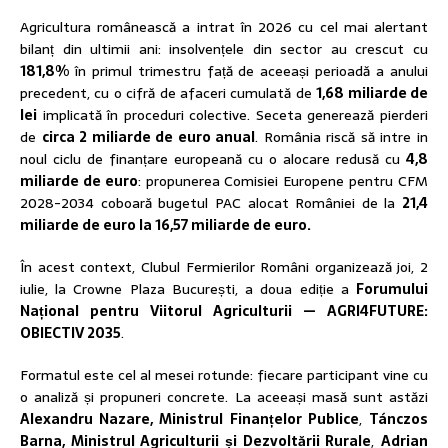
Agricultura românească a intrat în 2026 cu cel mai alertant
bilanț din ultimii ani: insolvențele din sector au crescut cu
181,8%
în primul trimestru față de aceeași perioadă a anului
precedent, cu o cifră de afaceri cumulată de
1,68 miliarde de
lei
implicată în proceduri colective. Seceta generează pierderi
de
circa 2 miliarde de euro anual
. România riscă să intre in
noul ciclu de finanțare europeană cu o alocare redusă cu
4,8
miliarde de euro
: propunerea Comisiei Europene pentru CFM
2028-2034 coboară bugetul PAC alocat României de la
21,4
miliarde de euro la 16,57 miliarde de euro.
În acest context, Clubul Fermierilor Români organizează joi, 2
iulie, la Crowne Plaza București, a doua ediție a
Forumului
Național pentru Viitorul Agriculturii — AGRI4FUTURE:
OBIECTIV 2035
.
Formatul este cel al mesei rotunde: fiecare participant vine cu
o analiză și propuneri concrete. La aceeași masă sunt astăzi
Alexandru Nazare, Ministrul Finanțelor Publice
,
Tánczos
Barna, Ministrul Agriculturii și Dezvoltării Rurale
,
Adrian