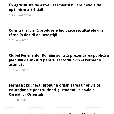
În agricultura de astăzi, fermierul nu are nevoie de
optimism artificial!
1 august 2026
Cum transformă produsele biologice rezultatele din
câmp în decizii de investiții
31 iulie 2026
Clubul Fermierilor Români solicită prezentarea publică a
planului de măsuri pentru sectorul ovin și termene
asumate
31 iulie 2026
Ferma Bogdănești propune organizarea unor vizite
educaționale pentru tineri și studenți la poalele
Carpaților Orientali
30 iulie 2026