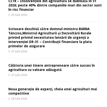
CITR – Insolvențele din agricultură se dublează în S1
2026; peste 40% dintre companiile mari din sector sunt
în risc financiar
29 iulie 2026
Scrisoare deschisă către domnul ministru BARNA
Tánczos,Ministrul Agriculturii și Dezvoltării Rurale
privind privind necesitatea lansării de urgență a
intervenției DR-31 – Contribuții financiare la plata
primelor de asigurare
27 iulie 2026
Călătoria unei tinere antreprenoare către succes în
agricultura cu valoare adăugată
27 iulie 2026
Noua generație de experți, cheia unei agriculturi mai
competitive
24 iulie 2026