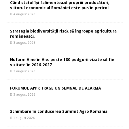
Când statul își falimentează propriii producători,
viitorul economic al României este pus în pericol
4 august 2026
Strategia biodiversității riscă să îngroape agricultura
românească
3 august 2026
Nufarm Vine în Vie: peste 180 podgorii vizate să fie
vizitate în 2026-2027
3 august 2026
FORUMUL APPR TRAGE UN SEMNAL DE ALARMĂ
3 august 2026
Schimbare în conducerea Summit Agro România
1 august 2026