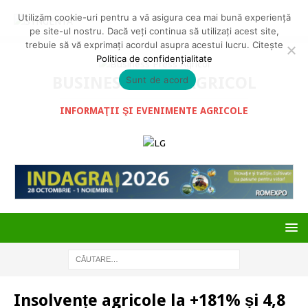
Utilizăm cookie-uri pentru a vă asigura cea mai bună experiență
pe site-ul nostru. Dacă veți continua să utilizați acest site,
trebuie să vă exprimați acordul asupra acestui lucru. Citește
Politica de confidențialitate
BUSINESS PRESS AGRICOL
Sunt de acord
INFORMAŢII ŞI EVENIMENTE AGRICOLE
Insolvențe agricole la +181% și 4,8