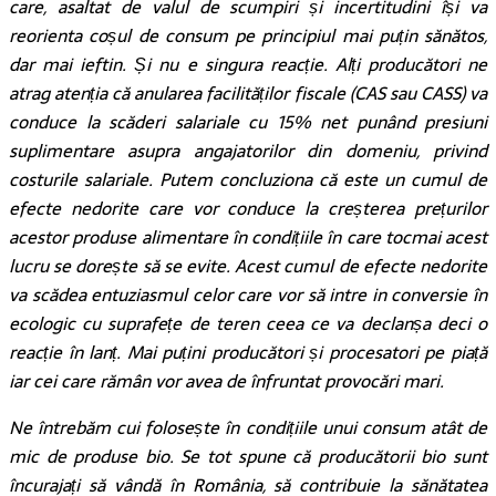
care, asaltat de valul de scumpiri și incertitudini își va
reorienta coșul de consum pe principiul mai puțin sănătos,
dar mai ieftin. Și nu e singura reacție. Alți producători ne
atrag atenția că anularea facilităților fiscale (CAS sau CASS) va
conduce la scăderi salariale cu 15% net punând presiuni
suplimentare asupra angajatorilor din domeniu, privind
costurile salariale. Putem concluziona că este un cumul de
efecte nedorite care vor conduce la creșterea prețurilor
acestor produse alimentare în condițiile în care tocmai acest
lucru se dorește să se evite. Acest cumul de efecte nedorite
va scădea entuziasmul celor care vor să intre in conversie în
ecologic cu suprafețe de teren ceea ce va declanșa deci o
reacție în lanț. Mai puțini producători și procesatori pe piață
iar cei care rămân vor avea de înfruntat provocări mari.
Ne întrebăm cui folosește în condițiile unui consum atât de
mic de produse bio. Se tot spune că producătorii bio sunt
încurajați să vândă în România, să contribuie la sănătatea