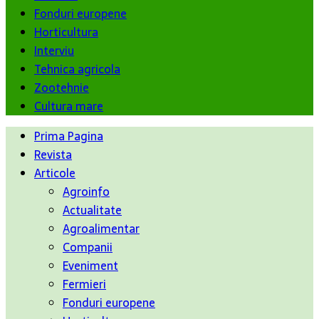
Fonduri europene
Horticultura
Interviu
Tehnica agricola
Zootehnie
Cultura mare
Prima Pagina
Revista
Articole
Agroinfo
Actualitate
Agroalimentar
Companii
Eveniment
Fermieri
Fonduri europene