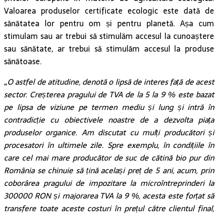
Valoarea produselor certificate ecologic este dată de
sănătatea lor pentru om și pentru planetă. Așa cum
stimulam sau ar trebui să stimulăm accesul la cunoaștere
sau sănătate, ar trebui să stimulăm accesul la produse
sănătoase.
„O astfel de atitudine, denotă o lipsă de interes față de acest
sector. Creșterea pragului de TVA de la 5 la 9 % este bazat
pe lipsa de viziune pe termen mediu și lung și intră în
contradicție cu obiectivele noastre de a dezvolta piața
produselor organice. Am discutat cu mulți producători și
procesatori în ultimele zile. Spre exemplu, în condițiile în
care cel mai mare producător de suc de cătină bio pur din
România se chinuie să țină același preț de 5 ani, acum, prin
coborârea pragului de impozitare la microîntreprinderi la
300000 RON și majorarea TVA la 9 %, acesta este forțat să
transfere toate aceste costuri în prețul către clientul final,