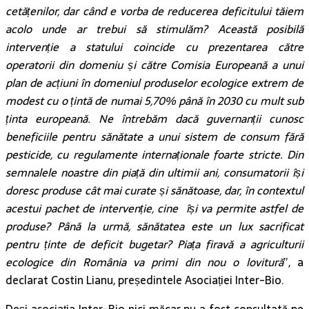
cetățenilor, dar când e vorba de reducerea deficitului tăiem
acolo unde ar trebui să stimulăm? Această posibilă
intervenție a statului coincide cu prezentarea către
operatorii din domeniu și către Comisia Europeană a unui
plan de acțiuni în domeniul produselor ecologice extrem de
modest cu o țintă de numai 5,70% până în 2030 cu mult sub
ținta europeană. Ne întrebăm dacă guvernanții cunosc
beneficiile pentru sănătate a unui sistem de consum fără
pesticide, cu regulamente internaționale foarte stricte. Din
semnalele noastre din piață din ultimii ani, consumatorii își
doresc produse cât mai curate și sănătoase, dar, în contextul
acestui pachet de intervenție, cine își va permite astfel de
produse? Până la urmă, sănătatea este un lux sacrificat
pentru ținte de deficit bugetar? Piața firavă a agriculturii
ecologice din România va primi din nou o lovitură
”, a
declarat Costin Lianu, președintele Asociației Inter-Bio.