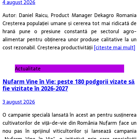
4 august 2026
Autor: Daniel Raicu, Product Manager Dekagro Romania
Creșterea populației umane și cererea tot mai ridicată de
hrană pune o presiune constantă pe sectorul agro-
alimentar pentru obținerea unor produse calitative la un
cost rezonabil. Creșterea productivității
[citește mai mult]
Actualitate
Nufarm Vine în Vie: peste 180 podgorii vizate să
fie vizitate în 2026-2027
3 august 2026
O campanie specială lansată în acest an pentru susținerea
cultivatorilor de viță-de-vie din România Nufarm face un
nou pas în sprijinul viticultorilor și lansează campania
„Nufarm Vine în Vie”, o inițiativă prin care specialiștii