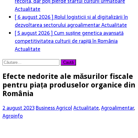
recolta, dar poți pierde startul culturii următoare
Actualitate
[ 6 august 2026 ]
Rolul logisticii și al digitalizării în
dezvoltarea sectorului agroalimentar
Actualitate
[ 5 august 2026 ]
Cum susține genetica avansată
competitivitatea culturii de rapiță în România
Actualitate
Caută
după:
Efecte nedorite ale măsurilor fiscale
pentru piața produselor organice din
România
2 august 2023
Business Agricol
Actualitate
,
Agroalimentar
,
Agroinfo