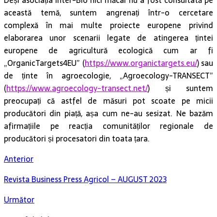
Deși asociația Inter-Bio nici măcar nu a fost consultată pe
această temă, suntem angrenați într-o cercetare
complexă în mai multe proiecte europene privind
elaborarea unor scenarii legate de atingerea țintei
europene de agricultură ecologică cum ar fi
„OrganicTargets4EU” (
https://www.organictargets.eu/
) sau
de ținte în agroecologie, „Agroecology-TRANSECT”
(
https://www.agroecology-transect.net/
) și suntem
preocupați că astfel de măsuri pot scoate pe micii
producători din piață, așa cum ne-au sesizat. Ne bazăm
afirmațiile pe reacția comunităților regionale de
producători și procesatori din toata țara.
Anterior
Revista Business Press Agricol – AUGUST 2023
Următor