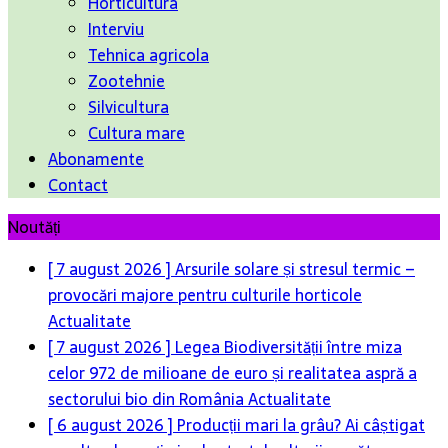
Horticultura
Interviu
Tehnica agricola
Zootehnie
Silvicultura
Cultura mare
Abonamente
Contact
Noutăți
[ 7 august 2026 ]
Arsurile solare și stresul termic –
provocări majore pentru culturile horticole
Actualitate
[ 7 august 2026 ]
Legea Biodiversității între miza
celor 972 de milioane de euro și realitatea aspră a
sectorului bio din România
Actualitate
[ 6 august 2026 ]
Producții mari la grâu? Ai câștigat