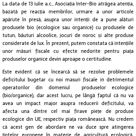
La data de 13 iulie a.c., Asociația Inter-Bio atrăgea atenția,
bazată pe reacția membrilor, urmare a unor articole
apărute în presă, asupra unor intenții de a pune alături
produsele bio (ecologice sau organice) cu produsele de
tutun, băuturi alcoolice, jocuri de noroc și alte produse
considerate de lux. În prezent, putem constata că intențiile
unor măsuri fiscale cu efecte nedorite pentru piața
produselor organice devin aproape o certitudine.
Este evident că se încearcă să se rezolve problemele
deficitului bugetar cu noi masuri fiscale in detrimentul
operatorilor din domeniul produselor ecologice
(bio/organice), dar acest lucru, pe lângă faptul că nu va
avea un impact major asupra reducerii deficitului, va
afecta una dintre cel mai firave piețe de produse
ecologice din UE, respectiv piața românească. Nu credem
că acest gen de abordare ne va duce spre atingerea
țintelor europene în materie de agricultură ecologică.