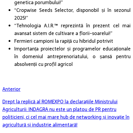
genetica porumbului!”
“Cropwise Seeds Selector, disponobil și în sezonul
2025!”
“Tehnologia A.I.R.™ reprezintă în prezent cel mai
avansat sistem de cultivare a florii-soarelui!”
Fermieri campioni la rapiță cu hibridul potrivit
Importanța proiectelor și programelor educaționale
în domeniul antreprenoriatului, o șansă pentru
absolvenții cu profil agricol
Anterior
Drept la replică al ROMEXPO la declarațiile Ministrului
Agriculturii: INDAGRA nu este un platou de PR pentru
politicieni, ci cel mai mare hub de networking și inovație în
agricultură și industrie alimentară!