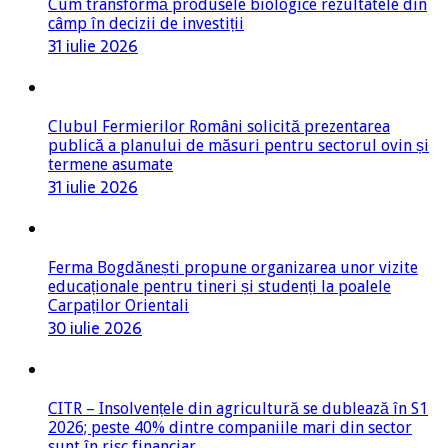
Cum transformă produsele biologice rezultatele din
câmp în decizii de investiții
31 iulie 2026
Clubul Fermierilor Români solicită prezentarea
publică a planului de măsuri pentru sectorul ovin și
termene asumate
31 iulie 2026
Ferma Bogdănești propune organizarea unor vizite
educaționale pentru tineri și studenți la poalele
Carpaților Orientali
30 iulie 2026
CITR – Insolvențele din agricultură se dublează în S1
2026; peste 40% dintre companiile mari din sector
sunt în risc financiar