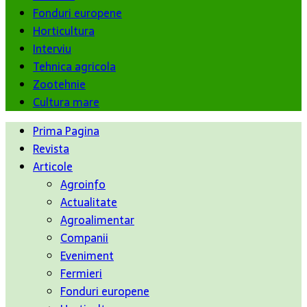
Fonduri europene
Horticultura
Interviu
Tehnica agricola
Zootehnie
Cultura mare
Prima Pagina
Revista
Articole
Agroinfo
Actualitate
Agroalimentar
Companii
Eveniment
Fermieri
Fonduri europene