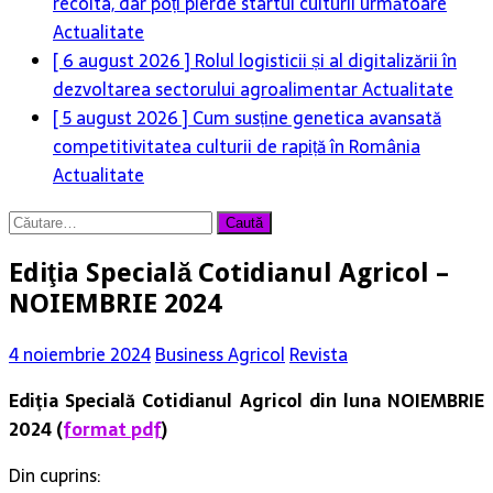
recolta, dar poți pierde startul culturii următoare
Actualitate
[ 6 august 2026 ]
Rolul logisticii și al digitalizării în
dezvoltarea sectorului agroalimentar
Actualitate
[ 5 august 2026 ]
Cum susține genetica avansată
competitivitatea culturii de rapiță în România
Actualitate
Caută
după:
Ediţia Specială Cotidianul Agricol –
NOIEMBRIE 2024
4 noiembrie 2024
Business Agricol
Revista
Ediţia Specială Cotidianul Agricol din luna NOIEMBRIE
2024 (
format pdf
)
Din cuprins: