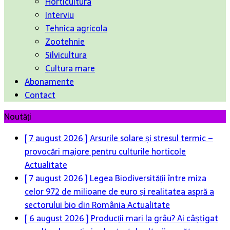
Horticultura
Interviu
Tehnica agricola
Zootehnie
Silvicultura
Cultura mare
Abonamente
Contact
Noutăți
[ 7 august 2026 ]
Arsurile solare și stresul termic –
provocări majore pentru culturile horticole
Actualitate
[ 7 august 2026 ]
Legea Biodiversității între miza
celor 972 de milioane de euro și realitatea aspră a
sectorului bio din România
Actualitate
[ 6 august 2026 ]
Producții mari la grâu? Ai câștigat