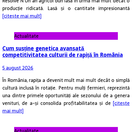
Resolve N Un an agricol bun lasă în urmă mai mult decât o
producție ridicată. Lasă și o cantitate impresionantă
[citește mai mult]
Actualitate
Cum susține genetica avansată
competitivitatea culturii de rapiță în România
5 august 2026
În România, rapița a devenit mult mai mult decât o simplă
cultură inclusă în rotație. Pentru mulți fermieri, reprezintă
una dintre primele oportunități ale sezonului de a genera
venituri, de a-și consolida profitabilitatea și de
[citește
mai mult]
Actualitate