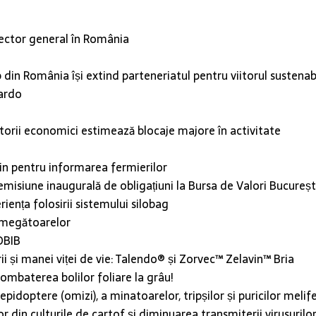
ector general în România
din România își extind parteneriatul pentru viitorul sustena
ardo
a
rii economici estimează blocaje majore în activitate
-in pentru informarea fermierilor
misiune inaugurală de obligațiuni la Bursa de Valori Bucureșt
iența folosirii sistemului silobag
rumegătoarelor
DBIB
i și manei viței de vie: Talendo® și Zorvec™ Zelavin™ Bria
ombaterea bolilor foliare la grâu!
idoptere (omizi), a minatoarelor, tripșilor și puricilor melif
din culturile de cartof și diminuarea transmiterii virusurilor