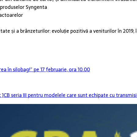
 produselor Syngenta
ractoarelor
te și a brânzeturilor: evoluție pozitivă a veniturilor în 2019
ea în silobag!” pe 17 februarie, ora 10.00
c JCB seria III pentru modelele care sunt echipate cu transmi