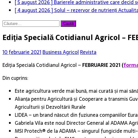
[ 5 august 2026 ]
Barierele administrative care decid s
[ 4 august 2026 ]
Solul – rezervor de nutrienți
Actualit
Caută
după:
Ediţia Specială Cotidianul Agricol – 
10 februarie 2021
Business Agricol
Revista
Ediţia Specială Cotidianul Agricol –
FEBRUARIE 2021 (
forma
Din cuprins:
Este agricultura verde mai bună, mai curată și mai săn
Alianța pentru Agricultură și Cooperare a transmis Guv
Agriculturii și Dezvoltării Rurale
LIDEA – un brand născut din fuziunea companiilor Eu
Gabriela Vila este noul Director General al ADAMA Agr
MSI Protech® de la ADAMA – singurul fungicide multi-si