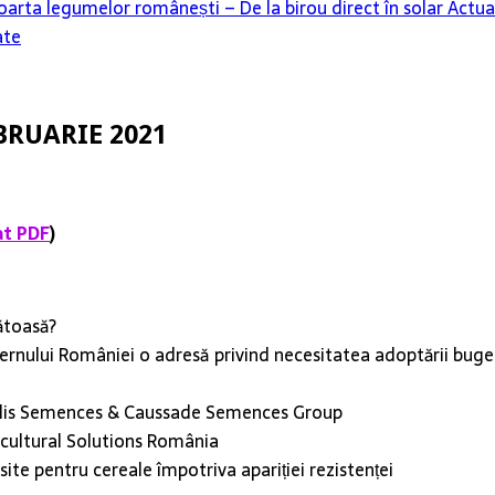
oarta legumelor românești – De la birou direct în solar
Actua
ate
FEBRUARIE 2021
t PDF
)
ătoasă?
ernului României o adresă privind necesitatea adoptării bugetu
ralis Semences & Caussade Semences Group
icultural Solutions România
te pentru cereale împotriva apariției rezistenței