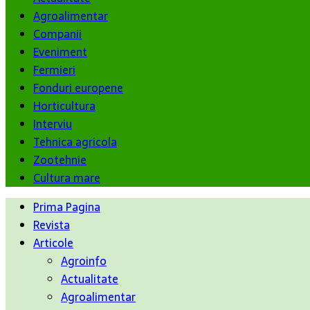
Agroalimentar
Companii
Eveniment
Fermieri
Fonduri europene
Horticultura
Interviu
Tehnica agricola
Zootehnie
Cultura mare
Prima Pagina
Revista
Articole
Agroinfo
Actualitate
Agroalimentar