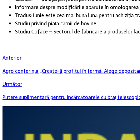
Informare despre modificările apărute în omologarea
Tradus: Iunie este cea mai bună lună pentru achiziția t
Studiu privind piața cărnii de bovine
Studiu Coface – Sectorul de fabricare a produselor lacta
Anterior
Agro conferința „Crește-ți profitul în fermă. Alege depozitar
Următor
Putere suplimentară pentru încărcătoarele cu braț telescopi