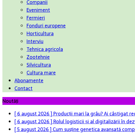
Companii
Eveniment
Fermieri
Fonduri europene
Horticultura
Interviu
Tehnica agricola
Zootehnie
Silvicultura
Cultura mare
Abonamente
Contact
Noutăți
[ 6 august 2026 ]
Producții mari la grâu? Ai câștigat re
[ 6 august 2026 ]
Rolul logisticii și al digitalizării în
[ 5 august 2026 ]
Cum susține genetica avansată compet