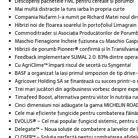
Descoperiți pachetele FMC pentru cereale și porumb!
Mai multă distracție la tuns iarba în propria curte
Compania Nufarm l-a numit pe Richard Matei noul dir
Hibrizi noi de floarea soarelui în portofoliul Limagrain
Commoditrader și Asociația Producătorilor de Porumb 
Maschio Fienagione încheie fuziunea cu Maschio Gasp
Hibrizii de porumb Pioneer® confirmă și în Transilvani
Feedback implementare SUMAL 2.0: 83% dintre operato
Cu AgriClime™ împarți riscul de secetă cu Syngenta!
BASF a organizat la Iași primul simpozion de tip drive
Agricover Holding SA se finanțează cu succes printr-o e
Trei mari jucători din agribusiness vorbesc despre exper
Timafeed Boost, alternativa pentru viitor în nutriția 
Cinci dimensiuni noi adăugate la gama MICHELIN ROA
Cele mai eficiente fungicide pentru combaterea făinări
EVOLUS® – Cel mai popular fungicid sistemic, pentru c
Delegate™ – Noua soluție de combatere a larvelor de lep
CLOSER™ – Soluția perfectă pentru combaterea afidelor 