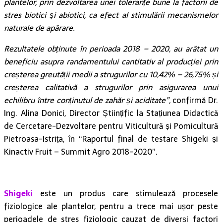
stres biotici și abiotici, ca efect al stimulării mecanismelor
naturale de apărare.
Rezultatele obținute în perioada 2018 – 2020, au arătat un
beneficiu asupra randamentului cantitativ al producției prin
creșterea greutății medii a strugurilor cu 10,42% – 26,75% și
creșterea calitativă a strugurilor prin asigurarea unui
echilibru între conținutul de zahăr și aciditate”,
confirmă Dr.
Ing. Alina Donici, Director Științific la Stațiunea Didactică
de Cercetare-Dezvoltare pentru Viticultură și Pomicultură
Pietroasa-Istrița, în “Raportul final de testare Shigeki și
Kinactiv Fruit – Summit Agro 2018-2020”.
Shigeki
este un produs care stimulează procesele
fiziologice ale plantelor, pentru a trece mai ușor peste
perioadele de stres fiziologic cauzat de diverși factori