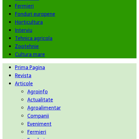
Fermieri
Fonduri europene
Horticultura
Interviu
Tehnica agricola
Zootehnie
Cultura mare
Prima Pagina
Revista
Articole
Agroinfo
Actualitate
Agroalimentar
Companii
Eveniment
Fermieri