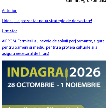
Anterior
Lidea și-a prezentat noua strategie de dezvoltare!
Următor
AIPROM: Fermierii au nevoie de soluții performante, sigure
pentru oameni și mediu, pentru a proteja culturile și a
asigura necesarul de hrană