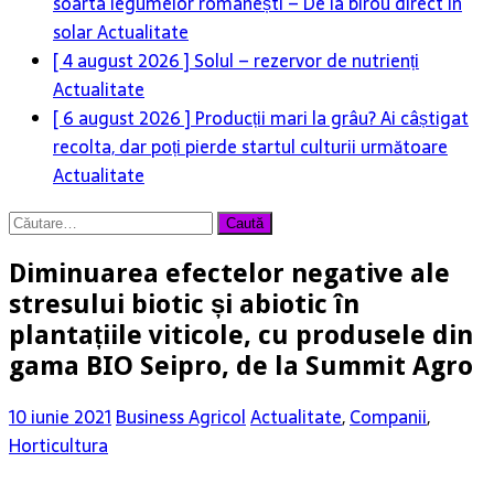
[ 4 august 2026 ]
Solul – rezervor de nutrienți
Actualitate
[ 6 august 2026 ]
Producții mari la grâu? Ai câștigat
recolta, dar poți pierde startul culturii următoare
Actualitate
[ 6 august 2026 ]
Rolul logisticii și al digitalizării în
dezvoltarea sectorului agroalimentar
Actualitate
Caută
după:
Diminuarea efectelor negative ale
stresului biotic și abiotic în
plantațiile viticole, cu produsele din
gama BIO Seipro, de la Summit Agro
10 iunie 2021
Business Agricol
Actualitate
,
Companii
,
Horticultura