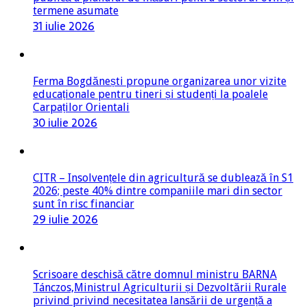
31 iulie 2026
Ferma Bogdănești propune organizarea unor vizite
educaționale pentru tineri și studenți la poalele
Carpaților Orientali
30 iulie 2026
CITR – Insolvențele din agricultură se dublează în S1
2026; peste 40% dintre companiile mari din sector
sunt în risc financiar
29 iulie 2026
Scrisoare deschisă către domnul ministru BARNA
Tánczos,Ministrul Agriculturii și Dezvoltării Rurale
privind privind necesitatea lansării de urgență a
intervenției DR-31 – Contribuții financiare la plata