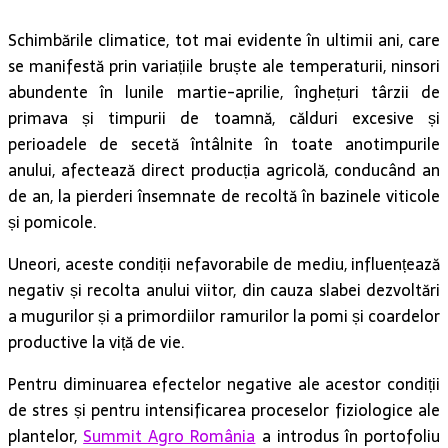
Schimbările climatice, tot mai evidente în ultimii ani, care
se manifestă prin variațiile bruște ale temperaturii, ninsori
abundente în lunile martie-aprilie, înghețuri târzii de
primava și timpurii de toamnă, călduri excesive și
perioadele de secetă întâlnite în toate anotimpurile
anului, afectează direct producția agricolă, conducând an
de an, la pierderi însemnate de recoltă în bazinele viticole
și pomicole.
Uneori, aceste condiții nefavorabile de mediu, influențează
negativ și recolta anului viitor, din cauza slabei dezvoltări
a mugurilor și a primordiilor ramurilor la pomi și coardelor
productive la viță de vie.
Pentru diminuarea efectelor negative ale acestor condiții
de stres și pentru intensificarea proceselor fiziologice ale
plantelor,
Summit Agro România
a introdus în portofoliu
gama de produse BIO
Seipro
, gamă al carei simbol este