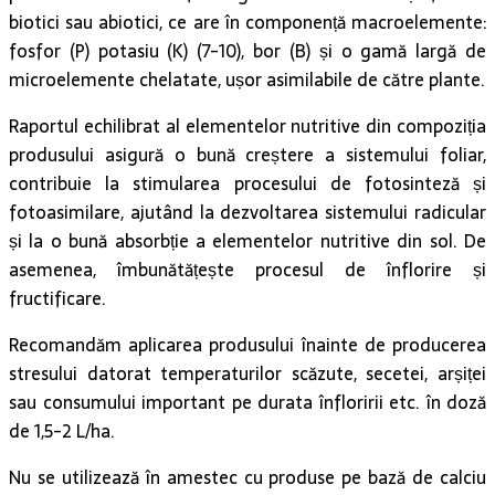
biotici sau abiotici, ce are în componență macroelemente:
fosfor (P) potasiu (K) (7-10), bor (B) și o gamă largă de
microelemente chelatate, ușor asimilabile de către plante.
Raportul echilibrat al elementelor nutritive din compoziția
produsului asigură o bună creștere a sistemului foliar,
contribuie la stimularea procesului de fotosinteză și
fotoasimilare, ajutând la dezvoltarea sistemului radicular
și la o bună absorbție a elementelor nutritive din sol. De
asemenea, îmbunătățește procesul de înflorire și
fructificare.
Recomandăm aplicarea produsului înainte de producerea
stresului datorat temperaturilor scăzute, secetei, arșiței
sau consumului important pe durata înfloririi etc. în doză
de 1,5-2 L/ha.
Nu se utilizează în amestec cu produse pe bază de calciu
(Ca) sau magneziu (Mg).