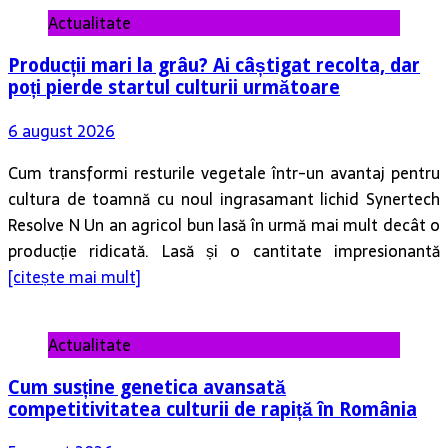
Actualitate
Producții mari la grâu? Ai câștigat recolta, dar
poți pierde startul culturii următoare
6 august 2026
Cum transformi resturile vegetale într-un avantaj pentru
cultura de toamnă cu noul ingrasamant lichid Synertech
Resolve N Un an agricol bun lasă în urmă mai mult decât o
producție ridicată. Lasă și o cantitate impresionantă
[citește mai mult]
Actualitate
Cum susține genetica avansată
competitivitatea culturii de rapiță în România
5 august 2026