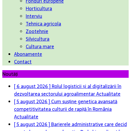
Fonduri europene
Horticultura
Interviu
Tehnica agricola
Zootehnie
Silvicultura
Cultura mare
Abonamente
Contact
Noutăți
[ 5 august 2026 ]
Cum susține genetica avansată
competitivitatea culturii de rapiță în România
Actualitate
[ 5 august 2026 ]
Barierele administrative care decid
soarta legumelor românești – De la birou direct în
solar
Actualitate