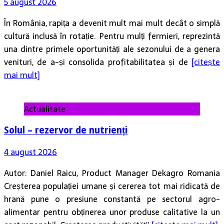
În România, rapița a devenit mult mai mult decât o simplă
cultură inclusă în rotație. Pentru mulți fermieri, reprezintă
una dintre primele oportunități ale sezonului de a genera
venituri, de a-și consolida profitabilitatea și de
[citește
mai mult]
Actualitate
Solul – rezervor de nutrienți
4 august 2026
Autor: Daniel Raicu, Product Manager Dekagro Romania
Creșterea populației umane și cererea tot mai ridicată de
hrană pune o presiune constantă pe sectorul agro-
alimentar pentru obținerea unor produse calitative la un
cost rezonabil. Creșterea productivității
[citește mai mult]