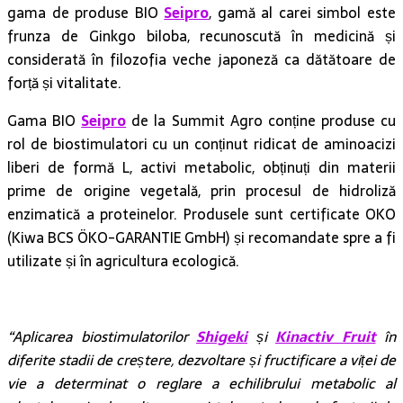
frunza de Ginkgo biloba, recunoscută în medicină și
considerată în filozofia veche japoneză ca dătătoare de
forță și vitalitate.
Gama BIO
Seipro
de la Summit Agro conține produse cu
rol de biostimulatori cu un conținut ridicat de aminoacizi
liberi de formă L, activi metabolic, obținuți din materii
prime de origine vegetală, prin procesul de hidroliză
enzimatică a proteinelor. Produsele sunt certificate OKO
(Kiwa BCS ÖKO-GARANTIE GmbH) și recomandate spre a fi
utilizate și în agricultura ecologică.
“Aplicarea biostimulatorilor
Shigeki
și
Kinactiv Fruit
în
diferite stadii de creștere, dezvoltare și fructificare a viței de
vie a determinat o reglare a echilibrului metabolic al
plantelor, prin dezvoltarea unei toleranțe bune la factorii de