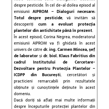
despre pesticide. În cel de-al doilea episod al
emisiunii
AIPROM – Dialoguri necesare:
Totul despre pesticide
, vă invităm să
descoperiți
cum a evoluat protecția
plantelor din antichitate până în prezent
.
În acest episod, Corina Negrea, moderatorul
emisiunii AIPROM va fi ghidată în acest
univers de către
dr. ing. Carmen Mincea, șef
de laborator
și
dr. biol. Klaus Fabritius din
cadrul Institutului de Cercetare-
Dezvoltare pentru Protecţia Plantelor –
ICDPP din București
, cercetători și
practicieni remarcabili prin rezultatele
obținute și cunoștințele deținute în acest
domeniu.
Dacă doriți să aflați mai multe informații
despre începuturile protecției plantelor din