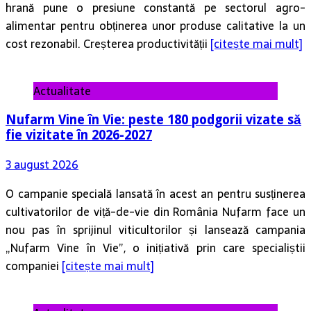
hrană pune o presiune constantă pe sectorul agro-
alimentar pentru obținerea unor produse calitative la un
cost rezonabil. Creșterea productivității
[citește mai mult]
Actualitate
Nufarm Vine în Vie: peste 180 podgorii vizate să
fie vizitate în 2026-2027
3 august 2026
O campanie specială lansată în acest an pentru susținerea
cultivatorilor de viță-de-vie din România Nufarm face un
nou pas în sprijinul viticultorilor și lansează campania
„Nufarm Vine în Vie”, o inițiativă prin care specialiștii
companiei
[citește mai mult]