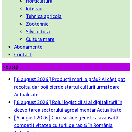
Horticultura
Interviu
Tehnica agricola
Zootehnie
Silvicultura
Cultura mare
Abonamente
Contact
Noutăți
[ 6 august 2026 ]
Producții mari la grâu? Ai câștigat
recolta, dar poți pierde startul culturii următoare
Actualitate
[ 6 august 2026 ]
Rolul logisticii și al digitalizării în
dezvoltarea sectorului agroalimentar
Actualitate
[ 5 august 2026 ]
Cum susține genetica avansată
competitivitatea culturii de rapiță în România