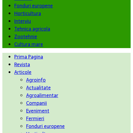
Fonduri europene
Horticultura
Interviu
Tehnica agricola
Zootehnie
Cultura mare
Prima Pagina
Revista
Articole
Agroinfo
Actualitate
Agroalimentar
Companii
Eveniment
Fermieri
Fonduri europene