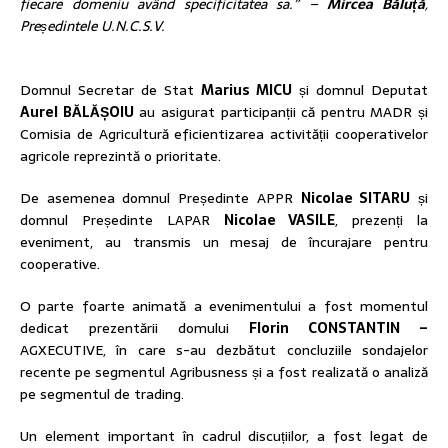
fiecare domeniu având specificitatea sa.” –
Mircea Băluță
,
Președintele U.N.C.S.V.
Domnul Secretar de Stat
Marius MICU
și domnul Deputat
Aurel BĂLĂȘOIU
au asigurat participanții că pentru MADR și
Comisia de Agricultură eficientizarea activității cooperativelor
agricole reprezintă o prioritate.
De asemenea domnul Președinte APPR
Nicolae SITARU
și
domnul Președinte LAPAR
Nicolae VASILE
, prezenți la
eveniment, au transmis un mesaj de încurajare pentru
cooperative.
O parte foarte animată a evenimentului a fost momentul
dedicat prezentării domului
Florin CONSTANTIN –
AGXECUTIVE, în care s-au dezbătut concluziile sondajelor
recente pe segmentul Agribusness și a fost realizată o analiză
pe segmentul de trading.
Un element important în cadrul discuțiilor, a fost legat de