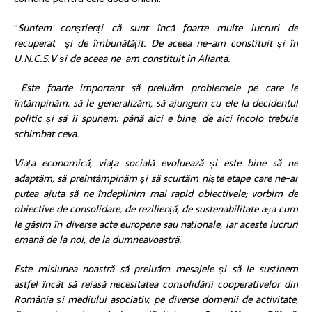
”
Suntem conștienți că sunt încă foarte multe lucruri de
recuperat și de îmbunătățit. De aceea ne-am constituit și în
U.N.C.S.V și de aceea ne-am constituit în Alianță.
Este foarte important să preluăm problemele pe care le
întămpinăm, să le generalizăm, să ajungem cu ele la decidentul
politic și să îi spunem: până aici e bine, de aici încolo trebuie
schimbat ceva.
Viața economică, viața socială evoluează și este bine să ne
adaptăm, să preîntâmpinăm și să scurtăm niște etape care ne-ar
putea ajuta să ne îndeplinim mai rapid obiectivele; vorbim de
obiective de consolidare, de reziliență, de sustenabilitate așa cum
le găsim în diverse acte europene sau naționale, iar aceste lucruri
emană de la noi, de la dumneavoastră.
Este misiunea noastră să preluăm mesajele și să le susținem
astfel încât să reiasă necesitatea consolidării cooperativelor din
România și mediului asociativ, pe diverse domenii de activitate,