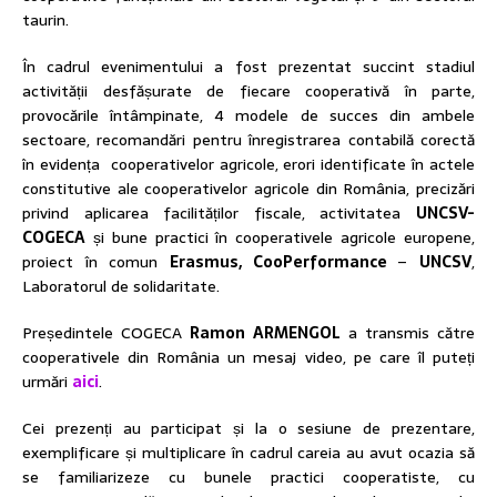
taurin.
În cadrul evenimentului a fost prezentat succint stadiul
activității desfășurate de fiecare cooperativă în parte,
provocările întâmpinate, 4 modele de succes din ambele
sectoare, recomandări pentru înregistrarea contabilă corectă
în evidența cooperativelor agricole, erori identificate în actele
constitutive ale cooperativelor agricole din România, precizări
privind aplicarea facilităților fiscale, activitatea
UNCSV-
COGECA
și bune practici în cooperativele agricole europene,
proiect în comun
Erasmus, CooPerformance
–
UNCSV
,
Laboratorul de solidaritate.
Președintele COGECA
Ramon ARMENGOL
a transmis către
cooperativele din România un mesaj video, pe care îl puteți
urmări
aici
.
Cei prezenți au participat și la o sesiune de prezentare,
exemplificare și multiplicare în cadrul careia au avut ocazia să
se familiarizeze cu bunele practici cooperatiste, cu