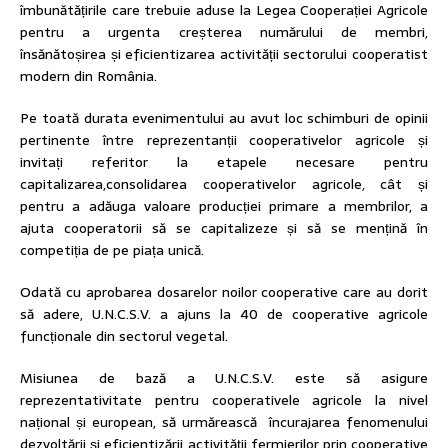
îmbunătățirile care trebuie aduse la Legea Cooperației Agricole
pentru a urgenta creșterea numărului de membri,
însănătoșirea și eficientizarea activității sectorului cooperatist
modern din România.
Pe toată durata evenimentului au avut loc schimburi de opinii
pertinente între reprezentanții cooperativelor agricole și
invitați referitor la etapele necesare pentru
capitalizarea,consolidarea cooperativelor agricole, cât și
pentru a adăuga valoare producției primare a membrilor, a
ajuta cooperatorii să se capitalizeze și să se mențină în
competiția de pe piața unică.
Odată cu aprobarea dosarelor noilor cooperative care au dorit
să adere, U.N.C.S.V. a ajuns la 40 de cooperative agricole
funcționale din sectorul vegetal.
Misiunea de bază a U.N.C.S.V. este să asigure
reprezentativitate pentru cooperativele agricole la nivel
național și european, să urmărească încurajarea fenomenului
dezvoltării și eficientizării activității fermierilor prin cooperative