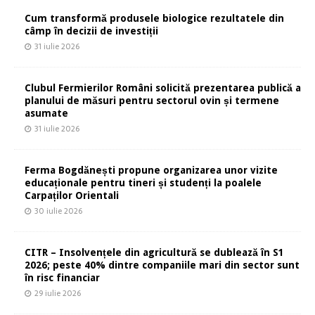
Cum transformă produsele biologice rezultatele din
câmp în decizii de investiții
31 iulie 2026
Clubul Fermierilor Români solicită prezentarea publică a
planului de măsuri pentru sectorul ovin și termene
asumate
31 iulie 2026
Ferma Bogdănești propune organizarea unor vizite
educaționale pentru tineri și studenți la poalele
Carpaților Orientali
30 iulie 2026
CITR – Insolvențele din agricultură se dublează în S1
2026; peste 40% dintre companiile mari din sector sunt
în risc financiar
29 iulie 2026