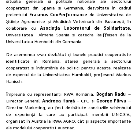
situația generală și politicile naționale ale sectorului
cooperatist din Spania și Germania, dezvoltate în cadrul
proiectului
Erasmus CooPerformance
de Universitatea de
Științe Agronomice și Medicină Veterinară din București, în
colaborare cu
Asociația Laboratorul de Solidaritate,
Universitatea Almeria Spania și catedra Raiffeisen de la
Universitatea Humboldt din Germania.
De asemenea s-au dezbătut și bunele practici cooperatiste
identificate în România, starea generală a sectorului
cooperatist și îndrumările de politici pentru acesta, realizate
de expertul de la Universitatea Humboldt, profesorul Markus
Hanisch.
Împreună cu reprezentanții RWA România,
Bogdan Radu
–
Director General,
Andreea Hanță
– CFO și
George Pârvu
–
Director Marketing, au fost dezbătute concluziile schimbului
de experiență la care au participat membrii U.N.C.S.V.,
organizat în Austria la RWA AGRO, cât și aspecte importante
ale modelului cooperatist austriac.