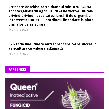
Scrisoare deschisă către domnul ministru BARNA
Tánczos,Ministrul Agriculturii și Dezvoltării Rurale
privind privind necesitatea lansării de urgență a
intervenției DR-31 – Contribuții financiare la plata
primelor de asigurare
27 iulie 2026
Călătoria unei tinere antreprenoare către succes în
agricultura cu valoare adăugată
27 iulie 2026
PARTENERI