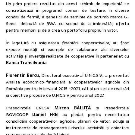
Un prim proiect rezultat din acest schimb de experiență se
concretizează în programul comun de testare, în diverse
condiții de fermă, a geneticii de semințe de porumb marca G-
Seed deținută de RWA, cu scopul de a îmbunătăți oferta
pentru membrii și de a crea un portofoliu propriu în viitor.
În legatură cu asigurarea finanțării cooperativelor, au fost
expuse noutăți și exemple de colaborare ale diverselor
activități și investiții realizate de cooperative în parteneriat cu
Banca Transilvania
.
Florentin Bercu,
Directorul executiv al U.N.C.S.V., a prezentat
Analiza economico-financiară a cooperativelor agricole din
România pentru intervalul 2015 -2021, cât și un set de realizări
și obiective propuse de U.N.C.S.V pentru anul 2027.
Președintele UNCSV
Mircea BĂLUȚĂ
și Președintele
BOVICOOP
Daniel FREI
au pledat pentru necesitatea
consolidării cooperativelor agricole, planuri de viitor, soluții și
instrumente de managementul riscului, activități și obiective
comune pentru cele două Uniuni.