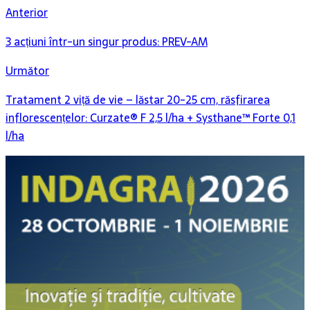
Anterior
3 acțiuni într-un singur produs: PREV-AM
Următor
Tratament 2 viță de vie – lăstar 20-25 cm, răsfirarea
inflorescențelor: Curzate® F 2,5 l/ha + Systhane™ Forte 0,1
l/ha