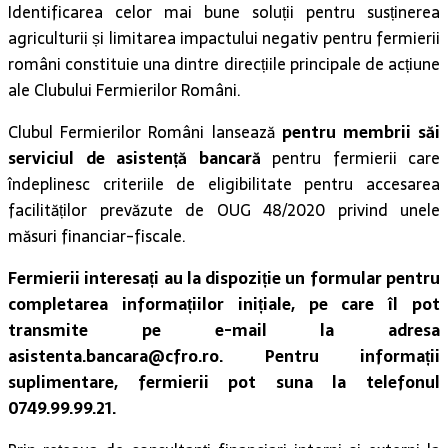
Identificarea celor mai bune soluții pentru susținerea
agriculturii și limitarea impactului negativ pentru fermierii
români constituie una dintre direcțiile principale de acțiune
ale Clubului Fermierilor Români.
Clubul Fermierilor Români lansează
pentru membrii săi
serviciul de asistență bancară
pentru fermierii care
îndeplinesc criteriile de eligibilitate pentru accesarea
facilităților prevăzute de OUG 48/2020 privind unele
măsuri financiar-fiscale.
Fermierii interesați au la dispoziție un formular pentru
completarea informațiilor inițiale, pe care îl pot
transmite pe e-mail la adresa
asistenta.bancara@cfro.ro. Pentru informații
suplimentare, fermierii pot suna la telefonul
0749.99.99.21.