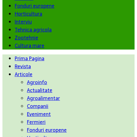
Fonduri europene
Horticultura
Interviu
Tehnica agricola
Zootehnie
Cultura mare
Prima Pagina
Revista
Articole
Agroinfo
Actualitate
Agroalimentar
Companii
Eveniment
Fermieri
Fonduri europene