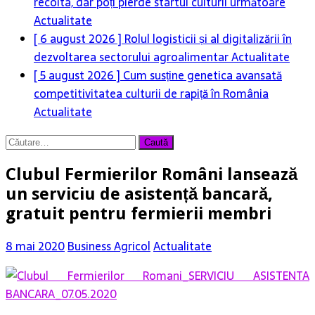
recolta, dar poți pierde startul culturii următoare
Actualitate
[ 6 august 2026 ]
Rolul logisticii și al digitalizării în
dezvoltarea sectorului agroalimentar
Actualitate
[ 5 august 2026 ]
Cum susține genetica avansată
competitivitatea culturii de rapiță în România
Actualitate
Caută
după:
Clubul Fermierilor Români lansează
un serviciu de asistență bancară,
gratuit pentru fermierii membri
8 mai 2020
Business Agricol
Actualitate