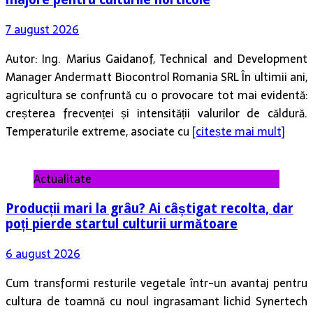
7 august 2026
Autor: Ing. Marius Gaidanof, Technical and Development
Manager Andermatt Biocontrol Romania SRL În ultimii ani,
agricultura se confruntă cu o provocare tot mai evidentă:
creșterea frecvenței și intensității valurilor de căldură.
Temperaturile extreme, asociate cu
[citește mai mult]
Actualitate
Producții mari la grâu? Ai câștigat recolta, dar
poți pierde startul culturii următoare
6 august 2026
Cum transformi resturile vegetale într-un avantaj pentru
cultura de toamnă cu noul ingrasamant lichid Synertech