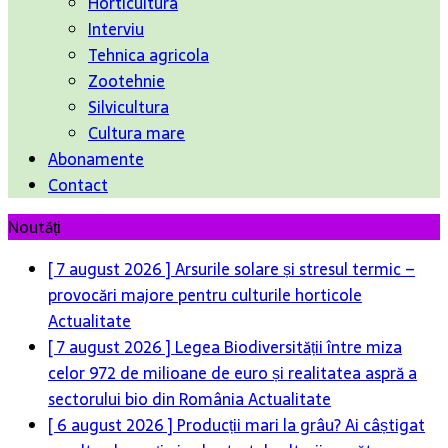
Horticultura
Interviu
Tehnica agricola
Zootehnie
Silvicultura
Cultura mare
Abonamente
Contact
Noutăți
[ 7 august 2026 ]
Arsurile solare și stresul termic –
provocări majore pentru culturile horticole
Actualitate
[ 7 august 2026 ]
Legea Biodiversității între miza
celor 972 de milioane de euro și realitatea aspră a
sectorului bio din România
Actualitate
[ 6 august 2026 ]
Producții mari la grâu? Ai câștigat