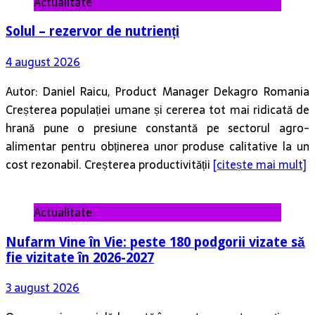
Actualitate
Solul – rezervor de nutrienți
4 august 2026
Autor: Daniel Raicu, Product Manager Dekagro Romania
Creșterea populației umane și cererea tot mai ridicată de
hrană pune o presiune constantă pe sectorul agro-
alimentar pentru obținerea unor produse calitative la un
cost rezonabil. Creșterea productivității
[citește mai mult]
Actualitate
Nufarm Vine în Vie: peste 180 podgorii vizate să
fie vizitate în 2026-2027
3 august 2026