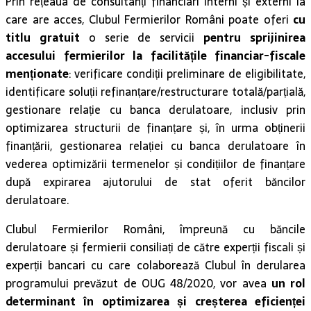
Prin rețeaua de consultanți financiari interni și externi la
care are acces, Clubul Fermierilor Români poate oferi
cu
titlu gratuit
o serie de servicii
pentru sprijinirea
accesului fermierilor la facilitățile financiar-fiscale
menționate
: verificare condiții preliminare de eligibilitate,
identificare soluții refinanțare/restructurare totală/parțială,
gestionare relație cu banca derulatoare, inclusiv prin
optimizarea structurii de finanțare și, în urma obținerii
finanțării, gestionarea relației cu banca derulatoare în
vederea optimizării termenelor și condițiilor de finanțare
după expirarea ajutorului de stat oferit băncilor
derulatoare.
Clubul Fermierilor Români, împreună cu băncile
derulatoare și fermierii consiliați de către experții fiscali și
experții bancari cu care colaborează Clubul în derularea
programului prevăzut de OUG 48/2020, vor avea
un rol
determinant în optimizarea și creșterea eficienței