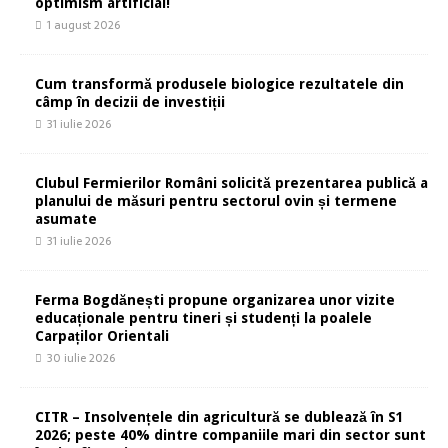
optimism artificial!
1 august 2026
Cum transformă produsele biologice rezultatele din
câmp în decizii de investiții
31 iulie 2026
Clubul Fermierilor Români solicită prezentarea publică a
planului de măsuri pentru sectorul ovin și termene
asumate
31 iulie 2026
Ferma Bogdănești propune organizarea unor vizite
educaționale pentru tineri și studenți la poalele
Carpaților Orientali
30 iulie 2026
CITR – Insolvențele din agricultură se dublează în S1
2026; peste 40% dintre companiile mari din sector sunt