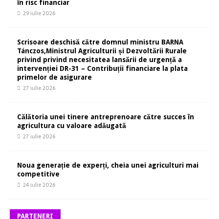
în risc financiar
29 iulie 2026
Scrisoare deschisă către domnul ministru BARNA
Tánczos,Ministrul Agriculturii și Dezvoltării Rurale
privind privind necesitatea lansării de urgență a
intervenției DR-31 – Contribuții financiare la plata
primelor de asigurare
27 iulie 2026
Călătoria unei tinere antreprenoare către succes în
agricultura cu valoare adăugată
27 iulie 2026
Noua generație de experți, cheia unei agriculturi mai
competitive
24 iulie 2026
PARTENERI