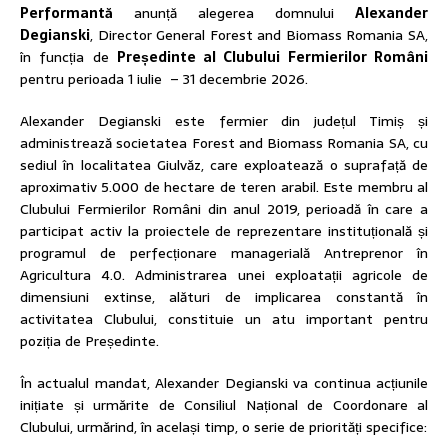
Performantă
anunță alegerea domnului
Alexander
Degianski
, Director General Forest and Biomass Romania SA,
în funcția de
Președinte al Clubului Fermierilor Români
pentru perioada 1 iulie – 31 decembrie 2026.
Alexander Degianski este fermier din județul Timiș și
administrează societatea Forest and Biomass Romania SA, cu
sediul în localitatea Giulvăz, care exploatează o suprafață de
aproximativ 5.000 de hectare de teren arabil. Este membru al
Clubului Fermierilor Români din anul 2019, perioadă în care a
participat activ la proiectele de reprezentare instituțională și
programul de perfecționare managerială Antreprenor în
Agricultura 4.0. Administrarea unei exploatații agricole de
dimensiuni extinse, alături de implicarea constantă în
activitatea Clubului, constituie un atu important pentru
poziția de Președinte.
În actualul mandat, Alexander Degianski va continua acțiunile
inițiate și urmărite de Consiliul Național de Coordonare al
Clubului, urmărind, în același timp, o serie de priorități specifice: