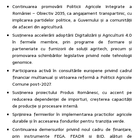
Continuarea promovării Politicii Agricole Integrate a
României – Obiectiv 2035, ca angajament transpartinic, cu
implicarea partidelor politice, a Guvernului și a comunității
de afaceri din agricultură.
Susținerea accelerării adoptării Digitalizării și Agriculturii 4.0
în fermele membre, prin programe de formare și
parteneriate cu furnizorii de soluții agritech, precum și
promovarea schimbărilor legislative privind noile tehnologii
genomice.
Participarea activă în consultările europene privind cadrul
financiar multianual și viitoarea reformă a Politicii Agricole
Comune post-2027.
Susținerea proiectului Produs Românesc, cu accent pe
reducerea dependenței de importuri, creșterea capacității
de producție și procesare internă.
Sprijinirea fermierilor în implementarea practicilor agricole
durabile și în accesarea fondurilor pentru tranziția verde.
Continuarea demersurilor privind noul cadru de finanțare,
prin instrumente FEGA, FEADR și BID, alături de