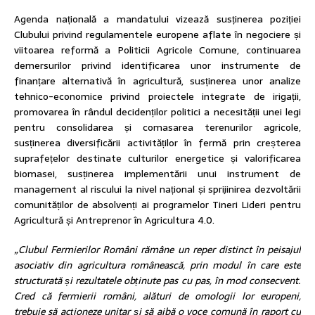
Agenda națională a mandatului vizează susținerea poziției
Clubului privind regulamentele europene aflate în negociere și
viitoarea reformă a Politicii Agricole Comune, continuarea
demersurilor privind identificarea unor instrumente de
finanțare alternativă în agricultură, susținerea unor analize
tehnico-economice privind proiectele integrate de irigații,
promovarea în rândul decidenților politici a necesității unei legi
pentru consolidarea și comasarea terenurilor agricole,
susținerea diversificării activităților în fermă prin creșterea
suprafețelor destinate culturilor energetice și valorificarea
biomasei, susținerea implementării unui instrument de
management al riscului la nivel național și sprijinirea dezvoltării
comunităților de absolvenți ai programelor Tineri Lideri pentru
Agricultură și Antreprenor în Agricultura 4.0.
„Clubul Fermierilor Români rămâne un reper distinct în peisajul
asociativ din agricultura românească, prin modul în care este
structurată și rezultatele obținute pas cu pas, în mod consecvent.
Cred că fermierii români, alături de omologii lor europeni,
trebuie să acționeze unitar și să aibă o voce comună în raport cu