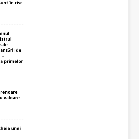
unt în risc
omnul
istrul
rale
lansării de
 –
ta primelor
prenoare
cu valoare
cheia unei