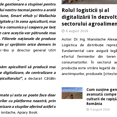
 de gestionare a stupinei pentru
ui nostru tocmai pentru a arată
Rolul logisticii și al
ctiune, Smart eHub și Wallachia
digitalizării în dezvol
gitale și în zona apiculturii, mai
sectorului agroalime
 de a comunica și coopera pe lanț
6 august 2026
 de care aceștia vor pătrunde mai
Filierele naționale de produse
Autor: Dr. Ing. Manolache Alex
ate și sprijinim orice demers în
Logistica de distribuție reprez
er-Bio și director general USH
fundamental care asigură legă
efortul fermierilor din tere
consumatorilor. În sectorul ag
măm apicultorii să producă mai
producția este strâns legată de
digitalizare, de centralizare a
anotimpurilor, produsele
[citeșt
icultorului”,
a declarat Cătălin
Cum susține gen
rmate și asta se poate face doar
avansată compet
culturii de rapiță
ilor cu platforma noastră, prin
România
zare a stupilor oferind astfel o
5 august 2026
 Iordache, Apiary Book.