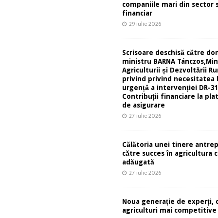
companiile mari din sector s
financiar
29 iulie 2026
Scrisoare deschisă către d
ministru BARNA Tánczos,Min
Agriculturii și Dezvoltării Ru
privind privind necesitatea 
urgență a intervenției DR-31
Contribuții financiare la pla
de asigurare
27 iulie 2026
Călătoria unei tinere antre
către succes în agricultura 
adăugată
27 iulie 2026
Noua generație de experți, 
agriculturi mai competitive