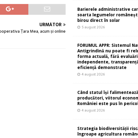
Barierele administrative ca
soarta legumelor românești
birou direct în solar
URMĂTOR
5 august 2026
ooperativa Țara Mea, acum și online
FORUMUL APPR: Sistemul Naț
Antigrindină nu poate fi rel
forma actuală, fără evaluări
independente, transparență
eficiență demonstrate
4 august 2026
Când statul își falimentează
producători, viitorul econom
României este pus în perico
4 august 2026
Strategia biodiversității risc
îngroape agricultura român