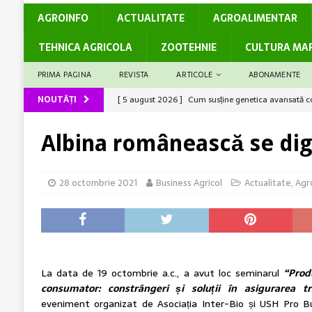
AGROINFO
ACTUALITATE
AGROALIMENTAR
TEHNICA AGRICOLA
ZOOTEHNIE
CULTURA MA
PRIMA PAGINA
REVISTA
ARTICOLE
ABONAMENTE
NOUTĂȚI
[ 5 august 2026 ]
Cum susține genetica avansată co
[ 5 august 2026 ]
Barierele administrative care dec
Albina românească se dig
[ 4 august 2026 ]
Solul – rezervor de nutrienți
A
[ 4 august 2026 ]
FORUMUL APPR: Sistemul Național 
28 octombrie 2021
Business Agricol
Actualitate
,
Agr
independente, transparență și eficiență demonstrate
[ 6 august 2026 ]
Rolul logisticii și al digitalizări
La data de 19 octombrie a.c., a avut loc seminarul
“Prod
consumator: constrângeri și soluții în asigurarea tras
eveniment organizat de Asociația Inter-Bio și USH Pro Bu