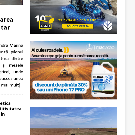
tarea
ntar
andra Marina
intă pilonul
tura dintre
n și mesele
ricol, unde
 succesiunea
e mai mult]
etica
itivitatea
 în