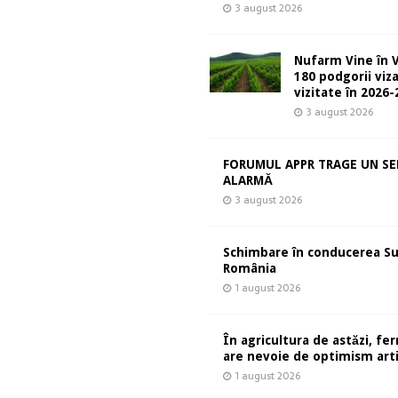
3 august 2026
Nufarm Vine în V
180 podgorii viza
vizitate în 2026
3 august 2026
FORUMUL APPR TRAGE UN S
ALARMĂ
3 august 2026
Schimbare în conducerea S
România
1 august 2026
În agricultura de astăzi, fe
are nevoie de optimism artif
1 august 2026