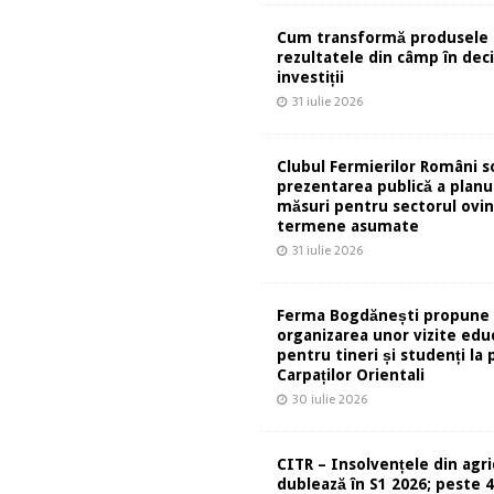
Cum transformă produsele 
rezultatele din câmp în deci
investiții
31 iulie 2026
Clubul Fermierilor Români so
prezentarea publică a planu
măsuri pentru sectorul ovin
termene asumate
31 iulie 2026
Ferma Bogdănești propune
organizarea unor vizite edu
pentru tineri și studenți la 
Carpaților Orientali
30 iulie 2026
CITR – Insolvențele din agri
dublează în S1 2026; peste 