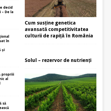
re decid
 – De la
Cum susține genetica
avansată competitivitatea
culturii de rapiță în România
ional
uat în
 și
Solul – rezervor de nutrienți
 propriii
ic al
l
ă să
ească