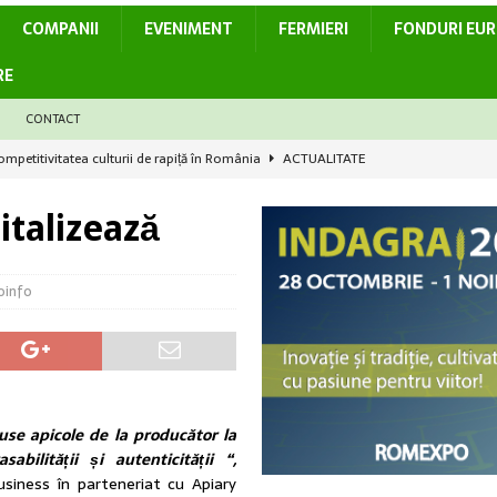
COMPANII
EVENIMENT
FERMIERI
FONDURI EU
RE
CONTACT
mpetitivitatea culturii de rapiță în România
ACTUALITATE
id soarta legumelor românești – De la birou direct în solar
ACTUALITATE
italizează
CTUALITATE
Antigrindină nu poate fi reluat în forma actuală, fără evaluări
oinfo
ACTUALITATE
i în dezvoltarea sectorului agroalimentar
ACTUALITATE
use apicole de la producător la
abilității și autenticității “,
siness în parteneriat cu Apiary