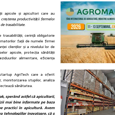
i apicole și apicultori care au
:
creșterea productivității fermelor
e trasabilitate.
trasabilității, cerință obligatorie
umatorilor față de numele firmei
i clienților și a nivelului lor de
elor apicole, protecția sănătății
iduurilor alimentare, eficiența
startup AgriTech care a oferit
, monitorizarea stupilor, analiza
 afectează sănătatea.
, sperând astfel că apicultorii,
cizii mai bine informate pe baza
une practici în apicultură. Avem
rea tehnologiilor inovatoare, că o