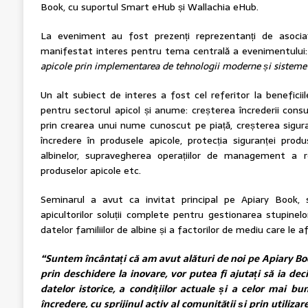
Book, cu suportul Smart eHub și Wallachia eHub.
La eveniment au fost prezenți reprezentanți de asociați
manifestat interes pentru tema centrală a evenimentului
apicole prin implementarea de tehnologii moderne și sisteme d
Un alt subiect de interes a fost cel referitor la beneficiile 
pentru sectorul apicol și anume: creșterea încrederii cons
prin crearea unui nume cunoscut pe piață, creșterea siguranțe
încredere în produsele apicole, protecția siguranței produs
albinelor, supravegherea operațiilor de management a rez
produselor apicole etc.
Seminarul a avut ca invitat principal pe Apiary Book, 
apicultorilor soluții complete pentru gestionarea stupinelor
datelor familiilor de albine și a factorilor de mediu care le
“Suntem încântați că am avut alături de noi pe Apiary Book
prin deschidere la inovare, vor putea fi ajutați să ia de
datelor istorice, a condițiilor actuale și a celor mai b
încredere, cu sprijinul activ al comunității și prin utiliza