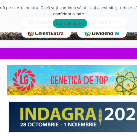
ă pe site-ul nostru. Dacă veți continua să utilizați acest site, trebuie 
confidențialitate
Sunt de acord