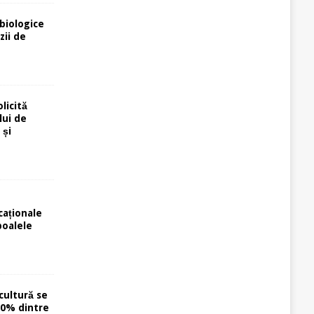
biologice
zii de
licită
lui de
 și
caționale
poalele
cultură se
40% dintre