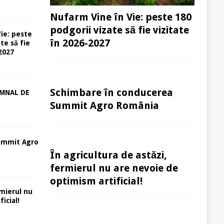
Nufarm Vine în Vie: peste 180
podgorii vizate să fie vizitate
ie: peste
în 2026-2027
te să fie
-2027
Schimbare în conducerea
EMNAL DE
Summit Agro România
ummit Agro
În agricultura de astăzi,
fermierul nu are nevoie de
optimism artificial!
rmierul nu
icial!