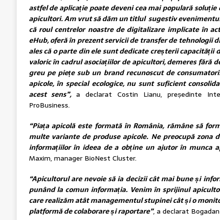
astfel de aplicație poate deveni cea mai populară soluție
apicultori.
Am vrut să dăm un titlul sugestiv evenimentul
că roul centrelor noastre de digitalizare implicate în a
eHub, oferă în prezent servicii de transfer de tehnologii di
ales că o parte din ele sunt dedicate creșterii capacității
valoric în cadrul asociațiilor de apicultori, demeres fără
greu pe piețe sub un brand recunoscut de consumatori. 
apicole, în special ecologice, nu sunt suficient consolid
acest sens”,
a declarat Costin Lianu, președinte Int
ProBusiness.
“Piața apicolă este formată în România, rămâne să for
multe variante de produse apicole.
Ne preocupă zona de 
informațiilor în ideea de a obține un ajutor în munca ap
Maxim, manager BioNest Cluster.
“Apicultorul are nevoie să ia decizii cât mai bune și info
punând la comun informația. Venim în sprijinul apicultor
care realizăm atât managementul stupinei cât și o monitori
platformă de colaborare și raportare”
, a declarat Bogadan