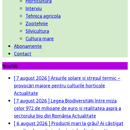
Horticultura
Interviu
Tehnica agricola
Zootehnie
Silvicultura
Cultura mare
Abonamente
Contact
Noutăți
[ 7 august 2026 ]
Arsurile solare și stresul termic –
provocări majore pentru culturile horticole
Actualitate
[ 7 august 2026 ]
Legea Biodiversității între miza
celor 972 de milioane de euro și realitatea aspră a
sectorului bio din România
Actualitate
[ 6 august 2026 ]
Producții mari la grâu? Ai câștigat