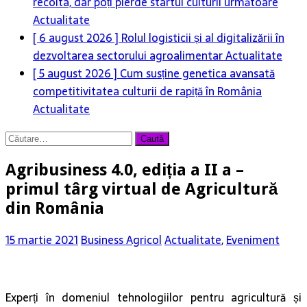
recolta, dar poți pierde startul culturii următoare
Actualitate
[ 6 august 2026 ]
Rolul logisticii și al digitalizării în
dezvoltarea sectorului agroalimentar
Actualitate
[ 5 august 2026 ]
Cum susține genetica avansată
competitivitatea culturii de rapiță în România
Actualitate
Caută
după:
Agribusiness 4.0, ediția a II a –
primul târg virtual de Agricultură
din România
15 martie 2021
Business Agricol
Actualitate
,
Eveniment
Experți în domeniul tehnologiilor pentru agricultură și