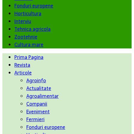
Fonduri europene
Horticultura
Interviu
Tehnica agricola
Zootehnie
Cultura mare
Prima Pagina
Revista
Articole
Agroinfo
Actualitate
Agroalimentar
Companii
Eveniment
Fermieri
Fonduri europene