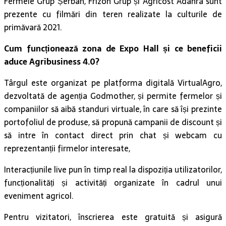
Fermele Grup Șerban, Frizon Grup și Agricost Adahra sunt
prezente cu filmări din teren realizate la culturile de
primăvară 2021.
Cum funcționează zona de Expo Hall și ce beneficii
aduce
Agribusiness 4.0
?
Târgul este organizat pe platforma digitală VirtualAgro,
dezvoltată de agenția Godmother, și permite fermelor și
companiilor să aibă standuri virtuale, în care să își prezinte
portofoliul de produse, să propună campanii de discount și
să intre în contact direct prin chat și webcam cu
reprezentanții firmelor interesate,
Interacțiunile live pun în timp real la dispoziția utilizatorilor,
funcționalități și activități organizate în cadrul unui
eveniment agricol.
Pentru vizitatori, înscrierea este gratuită și asigură