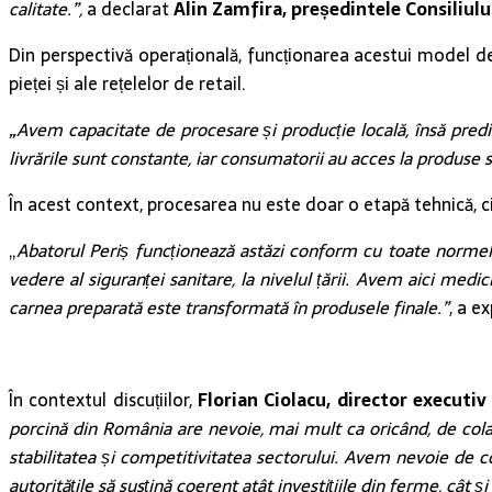
calitate.”,
a declarat
Alin Zamfira, președintele Consiliulu
Din perspectivă operațională, funcționarea acestui model de
pieței și ale rețelelor de retail.
„Avem capacitate de procesare și producție locală, însă predic
livrările sunt constante, iar consumatorii au acces la produse s
În acest context, procesarea nu este doar o etapă tehnică, ci 
„
Abatorul Periș funcționează astăzi conform cu toate normele
vedere al siguranței sanitare, la nivelul țării. Avem aici med
carnea preparată este transformată în produsele finale.”
, a e
În contextul discuțiilor,
Florian Ciolacu, director executiv
porcină din România are nevoie, mai mult ca oricând, de colabo
stabilitatea și competitivitatea sectorului. Avem nevoie de 
autoritățile să susțină coerent atât investițiile din ferme, cât și