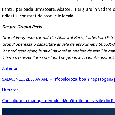
Pentru perioada următoare, Abatorul Periș are în vedere con
ridicat și constant de producție locală.
Despre Grupul Periș
Grupul Periș este format din Abatorul Periș, Cathedral Distr
Grupul operează o capacitate anuală de aproximativ 500.000 
iar produsele ajung la nivel național în rețelele de retail în m
label, cu o dezvoltare constantă de produse adaptate gusturil
Anterior
SALMONELOZELE AVIARE – Tifopuloroza, boală nepatogenă pe
Următor
Consolidarea managementului dăunătorilor în livezile din Ro