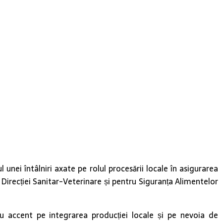
rul unei întâlniri axate pe rolul procesării locale în asigurarea
l Direcției Sanitar-Veterinare și pentru Siguranța Alimentelor
 cu accent pe integrarea producției locale și pe nevoia de