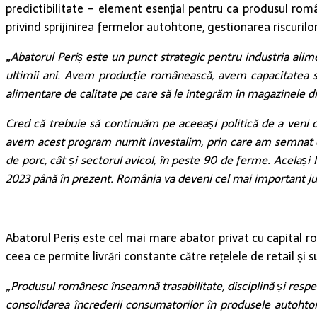
predictibilitate – element esențial pentru ca produsul român
privind sprijinirea fermelor autohtone, gestionarea riscuril
„Abatorul Periș este un punct strategic pentru industria alim
ultimii ani. Avem producție românească, avem capacitatea s
alimentare de calitate pe care să le integrăm în magazinele din
Cred că trebuie să continuăm pe aceeași politică de a veni 
avem acest program numit Investalim, prin care am semnat co
de porc, cât și sectorul avicol, în peste 90 de ferme. Acela
2023 până în prezent. România va deveni cel mai important ju
Abatorul Periș este cel mai mare abator privat cu capital 
ceea ce permite livrări constante către rețelele de retail și s
„Produsul românesc înseamnă trasabilitate, disciplină și respec
consolidarea încrederii consumatorilor în produsele autohton