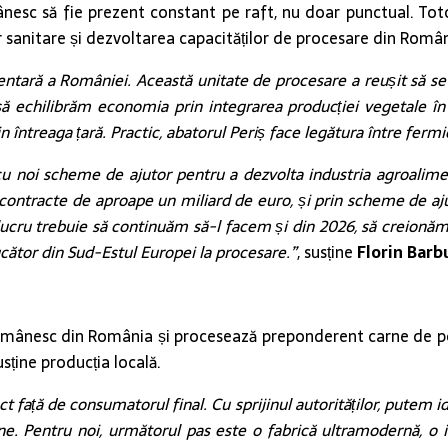
esc să fie prezent constant pe raft, nu doar punctual. Totoda
or sanitare și dezvoltarea capacităților de procesare din Român
entară a României. Această unitate de procesare a reușit să se d
ă echilibrăm economia prin integrarea producției vegetale în 
 întreaga țară. Practic, abatorul Periș face legătura între ferm
cu noi scheme de ajutor pentru a dezvolta industria agroalim
ntracte de aproape un miliard de euro, și prin scheme de ajuto
și lucru trebuie să continuăm să-l facem și din 2026, să creio
cător din Sud-Estul Europei la procesare.”
, susține
Florin Barbu
românesc din România și procesează preponderent carne de po
usține producția locală.
t față de consumatorul final. Cu sprijinul autorităților, putem 
e. Pentru noi, următorul pas este o fabrică ultramodernă, o in