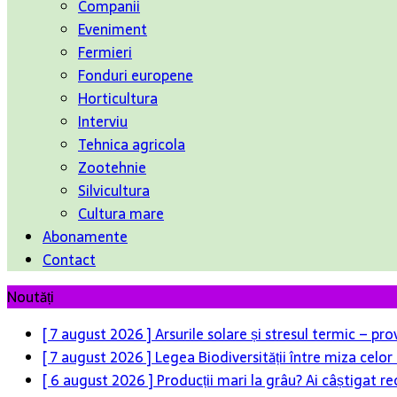
Companii
Eveniment
Fermieri
Fonduri europene
Horticultura
Interviu
Tehnica agricola
Zootehnie
Silvicultura
Cultura mare
Abonamente
Contact
Noutăți
[ 7 august 2026 ]
Arsurile solare și stresul termic – pr
[ 7 august 2026 ]
Legea Biodiversității între miza celo
[ 6 august 2026 ]
Producții mari la grâu? Ai câștigat re