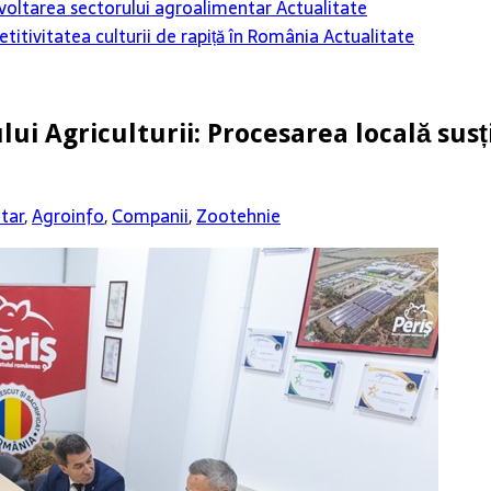
 dezvoltarea sectorului agroalimentar
Actualitate
itivitatea culturii de rapiță în România
Actualitate
ului Agriculturii: Procesarea locală su
tar
,
Agroinfo
,
Companii
,
Zootehnie