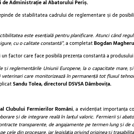
i de Administrație al Abatorului Periș.
pinde de stabilitatea cadrului de reglementare și de posibil
tibilitatea este esențială pentru planificare. Atunci când regul
igure, cu o calitate constantă”,
a completat
Bogdan Magheru, 
un factor care face posibilă prezența constantă a produsului ro
 și reglementările Uniunii Europene, la o capacitate mare, și
ici veterinari care monitorizează în permanență tot fluxul tehno
xplicat
Sandu Tolea, directorul DSVSA Dâmbovița.
 al Clubului Fermierilor Români
, a evidențiat importanța co
rare și de integrare reală în lanțul valoric. Fermierii și abatoa
contracte transparente, de angajamente pe termen lung și de o c
 pe cele din procesare, iar legislația privind originea și trasabilit