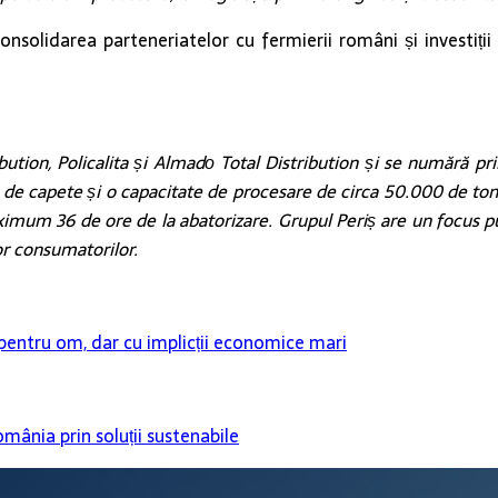
solidarea parteneriatelor cu fermierii români și investiții c
ibution, Policalita și Almadо Total Distribution și se numără p
de capete și o capacitate de procesare de circa 50.000 de tone
aximum 36 de ore de la abatorizare. Grupul Periș are un focus pute
or consumatorilor.
ntru om, dar cu implicții economice mari
mânia prin soluții sustenabile