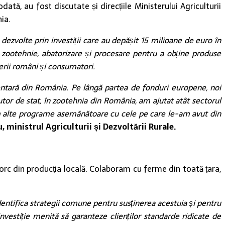
tă, au fost discutate și direcțiile Ministerului Agriculturii
ia.
ezvolte prin investiții care au depășit 15 milioane de euro în
zootehnie, abatorizare și procesare pentru a obține produse
ierii români și consumatori.
entară din România. Pe lângă partea de fonduri europene, noi
r de stat, în zootehnia din România, am ajutat atât sectorul
năm alte programe asemănătoare cu cele pe care le-am avut din
, ministrul Agriculturii și Dezvoltării Rurale.
rc din producția locală. Colaboram cu ferme din toată țara,
identifica strategii comune pentru susținerea acestuia și pentru
vestiție menită să garanteze clienților standarde ridicate de