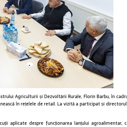
istrului Agriculturii și Dezvoltării Rurale, Florin Barbu, în cad
scă în rețelele de retail. La vizită a participat și directoru
iscuții aplicate despre funcționarea lanțului agroalimentar,