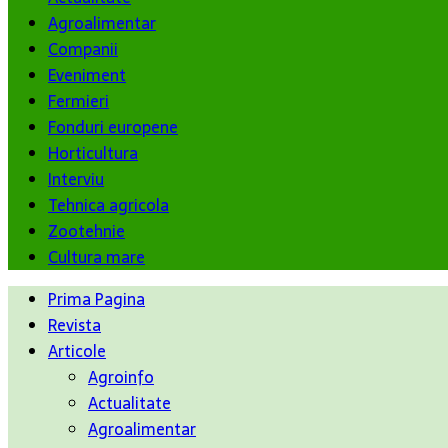
Agroalimentar
Companii
Eveniment
Fermieri
Fonduri europene
Horticultura
Interviu
Tehnica agricola
Zootehnie
Cultura mare
Prima Pagina
Revista
Articole
Agroinfo
Actualitate
Agroalimentar