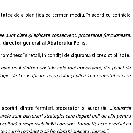
itatea de a planifica pe termen mediu, în acord cu cerințele
ile sunt clare și aplicate consecvent, procesarea funcționează,
director general al Abatorului Periș.
mânesc în retail, în condiții de siguranță și predictibilitate.
 este unul dintre punctele cele mai importante, din punct de
logic, de la sacrificare animalului și până la momentul în care
laborării dintre fermieri, procesatori și autorități:
„Industria
rele sunt parteneri strategici care depind unii de alții pentru
ultură a responsabilității comune. Totodată, este esențial ca
atea cărnii românești să fie clară și aplicată riguros.”.