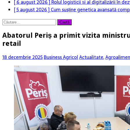
[ 6 august 2026 ]
Rolul logisticii și al digitalizării în
[ 5 august 2026 ]
Cum susține genetica avansată compet
Caută
după:
Abatorul Periș a primit vizita ministr
retail
18 decembrie 2025
Business Agricol
Actualitate
,
Agroalimen