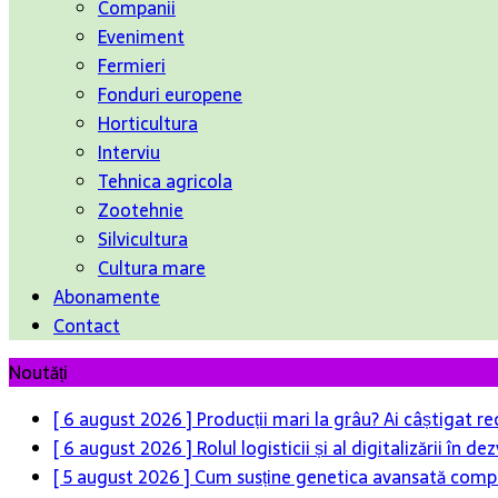
Companii
Eveniment
Fermieri
Fonduri europene
Horticultura
Interviu
Tehnica agricola
Zootehnie
Silvicultura
Cultura mare
Abonamente
Contact
Noutăți
[ 6 august 2026 ]
Producții mari la grâu? Ai câștigat re
[ 6 august 2026 ]
Rolul logisticii și al digitalizării în
[ 5 august 2026 ]
Cum susține genetica avansată compet