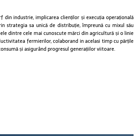
in industrie, implicarea clienților și execuția operațională
in strategia sa unică de distribuție, împreună cu mixul său
nele dintre cele mai cunoscute mărci din agricultură și o linie
tivitatea fermierilor, colaborand in acelasi timp cu părțile
 consumă și asigurând progresul generațiilor viitoare.