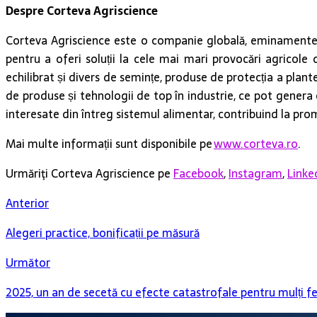
Despre Corteva Agriscience
Corteva Agriscience este o companie globală, eminamente agr
pentru a oferi soluții la cele mai mari provocări agricole
echilibrat și divers de semințe, produse de protecția a plante
de produse și tehnologii de top în industrie, ce pot genera
interesate din întreg sistemul alimentar, contribuind la pro
Mai multe informații sunt disponibile pe
www.corteva.ro
.
Urmăriţi Corteva Agriscience pe
Facebook
,
Instagram
,
Linke
Anterior
Alegeri practice, bonificații pe măsură
Următor
2025, un an de secetă cu efecte catastrofale pentru mulți f