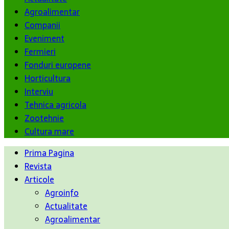
Agroalimentar
Companii
Eveniment
Fermieri
Fonduri europene
Horticultura
Interviu
Tehnica agricola
Zootehnie
Cultura mare
Prima Pagina
Revista
Articole
Agroinfo
Actualitate
Agroalimentar