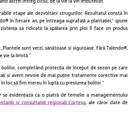
d astfel întreg ciclul, de la vie la vin îmbuteliat.
abile etape ale dezvoltării strugurilor. Rezultatul constă în
o® în fiecare an, pe întreaga suprafață a plantației,” spune
istența sa ridicată la spălarea prin ploi îl face un produs
 „Plantele sunt verzi, sănătoase și viguroase. Fără Talendo®,
 vie la limită.”
 bolilor, completând protecția de început de sezon pe care
curați și avem nevoie de mai puține tratamente corective mai
în loc să fim mereu în luptă cu presiunea bolilor.”
o® se evidențiază ca o piatră de temelie a managementului
ntanții și consultanții regionali Corteva
, ale căror date de