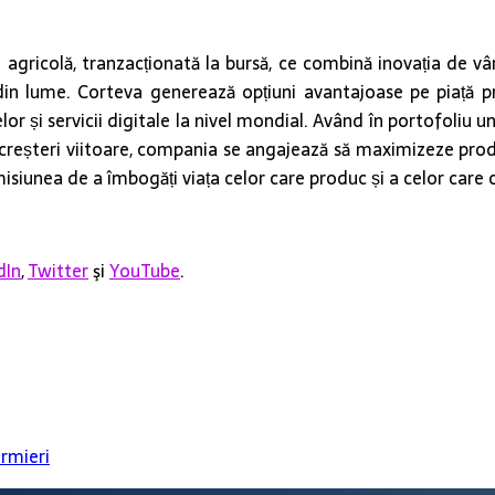
icolă, tranzacționată la bursă, ce combină inovația de vârf d
 din lume. Corteva generează opțiuni avantajoase pe piață pr
lor și servicii digitale la nivel mondial. Având în portofoliu u
 creșteri viitoare, compania se angajează să maximizeze produc
misiunea de a îmbogăți viața celor care produc și a celor care
dIn
,
Twitter
şi
YouTube
.
ermieri