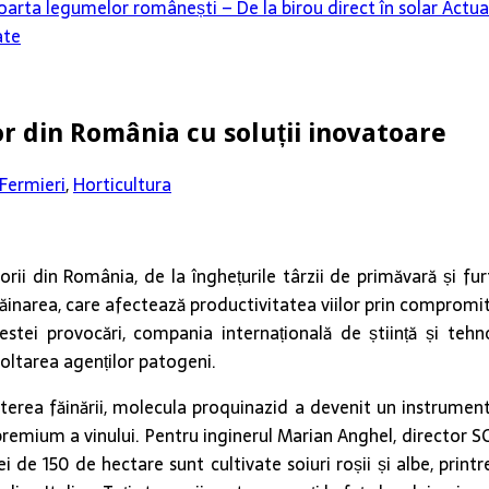
oarta legumelor românești – De la birou direct în solar
Actua
ate
lor din România cu soluții inovatoare
Fermieri
,
Horticultura
torii din România, de la înghețurile târzii de primăvară și fu
 făinarea, care afectează productivitatea viilor prin compromit
stei provocări, compania internațională de știință și teh
voltarea agenților patogeni.
rea făinării, molecula proquinazid a devenit un instrument es
ții premium a vinului. Pentru inginerul Marian Anghel, director
ei de 150 de hectare sunt cultivate soiuri roșii și albe, pri