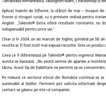
Tămâioasă Românească, Sauvignon Blanc, Chardonnay și Riesling 
Aplicat înainte de înflorire, la sfârșit de mai – început de
frunze și struguri curați, cu o presiune redusă pentru trat
Anghel. „Talendo® Extra oferă rezultate constante, nu doar
indispensabil pentru orice vie.”
Chiar și în 2024, un an marcat de îngheț, grindină pe 58 de 
recolta ar fi fost mult mai expusă riscurilor. Este un produs 
Ceea ce îl diferențiază pe Talendo® pentru inginerul Mari
acesta se bazează. „Nu există semne de apariție a rezistenț
târziu. Acest tip de fiabilitate ne permite să ne concentrăm 
Pe măsură ce sectorul viticol din România continuă să se
sustenabil al bolilor. Fermierii pot solicita informații d
contact se găsesc pe site-ul companiei.