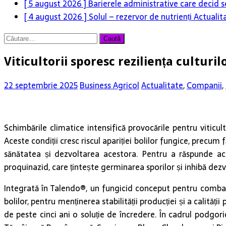
[ 5 august 2026 ]
Barierele administrative care decid s
[ 4 august 2026 ]
Solul – rezervor de nutrienți
Actualit
Caută
după:
Viticultorii sporesc reziliența culturi
22 septembrie 2025
Business Agricol
Actualitate
,
Companii
,
Schimbările climatice intensifică provocările pentru viticul
Aceste condiții cresc riscul apariției bolilor fungice, precum
sănătatea și dezvoltarea acestora. Pentru a răspunde ace
proquinazid, care țintește germinarea sporilor și inhibă dez
Integrată în Talendo®, un fungicid conceput pentru combate
bolilor, pentru menținerea stabilității producției și a calită
de peste cinci ani o soluție de încredere. În cadrul podgori