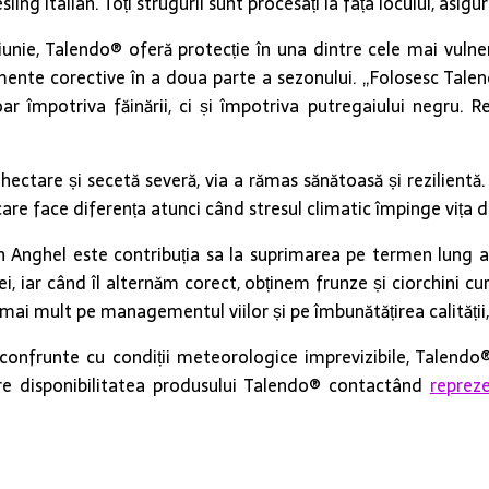
Italian. Toți strugurii sunt procesați la fața locului, asigurân
 iunie, Talendo® oferă protecție în una dintre cele mai vulner
amente corective în a doua parte a sezonului. „Folosesc Talend
 împotriva făinării, ci și împotriva putregaiului negru. Rez
hectare și secetă severă, via a rămas sănătoasă și rezilientă.
care face diferența atunci când stresul climatic împinge vița de
an Anghel este contribuția sa la suprimarea pe termen lung a
ei, iar când îl alternăm corect, obținem frunze și ciorchini 
mai mult pe managementul viilor și pe îmbunătățirea calității, 
 confrunte cu condiții meteorologice imprevizibile, Talend
espre disponibilitatea produsului Talendo® contactând
repreze