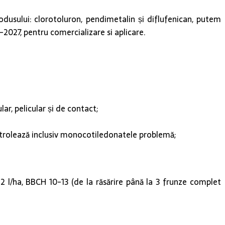
odusului: clorotoluron, pendimetalin și diflufenican, putem
-2027, pentru comercializare si aplicare.
r, pelicular și de contact;
ontrolează inclusiv monocotiledonatele problemă;
 l/ha, BBCH 10-13 (de la răsărire până la 3 frunze complet