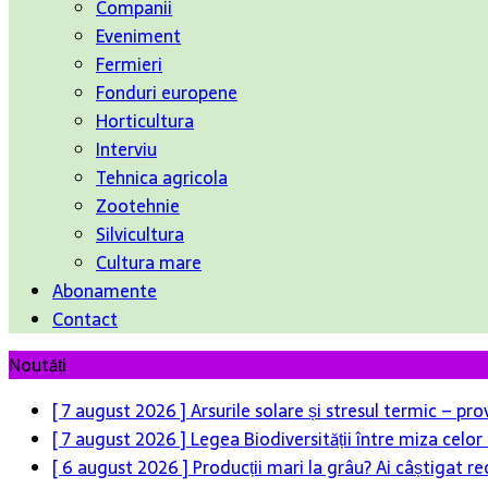
Companii
Eveniment
Fermieri
Fonduri europene
Horticultura
Interviu
Tehnica agricola
Zootehnie
Silvicultura
Cultura mare
Abonamente
Contact
Noutăți
[ 7 august 2026 ]
Arsurile solare și stresul termic – pr
[ 7 august 2026 ]
Legea Biodiversității între miza celo
[ 6 august 2026 ]
Producții mari la grâu? Ai câștigat re