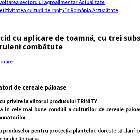
 dezvoltarea sectorului agroalimentar
Actualitate
itivitatea culturii de rapiță în România
Actualitate
icid cu aplicare de toamnă, cu trei sub
uruieni combătute
a mare
atori de cereale păioase
cu privire la viitorul produsului TRINITY
a în cele mai bune condiții a culturilor de cereale păio
dăunătorilor
a produselor pentru protecția plantelor,
dorește să clarific
telor din Romania.