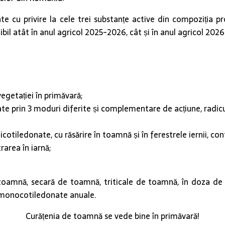
te cu privire la cele trei substanțe active din compoziția pr
bil atât în anul agricol 2025-2026, cât și în anul agricol 2026
egetației în primăvară;
prin 3 moduri diferite și complementare de acțiune, radicula
cotiledonate, cu răsărire în toamnă și în ferestrele iernii, c
rarea în iarnă;
 toamnă, secară de toamnă, triticale de toamnă, în doza de 2
 monocotiledonate anuale.
Curățenia de toamnă se vede bine în primăvară!