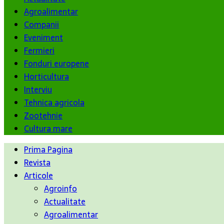
Agroalimentar
Companii
Eveniment
Fermieri
Fonduri europene
Horticultura
Interviu
Tehnica agricola
Zootehnie
Cultura mare
Prima Pagina
Revista
Articole
Agroinfo
Actualitate
Agroalimentar