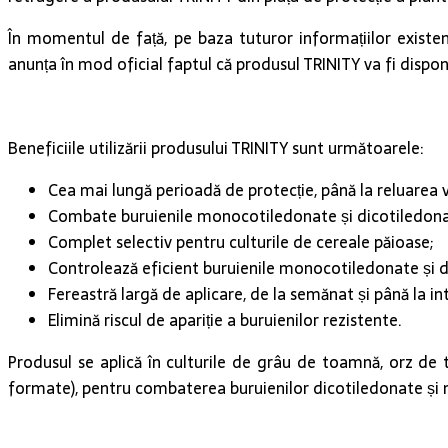
În momentul de față, pe baza tuturor informațiilor existen
anunța în mod oficial faptul că produsul TRINITY va fi disponi
Beneficiile utilizării produsului TRINITY sunt următoarele:
Cea mai lungă perioadă de protecție, până la reluarea v
Combate buruienile monocotiledonate și dicotiledonate 
Complet selectiv pentru culturile de cereale păioase;
Controlează eficient buruienile monocotiledonate și di
Fereastră largă de aplicare, de la semănat și până la int
Elimină riscul de apariție a buruienilor rezistente.
Produsul se aplică în culturile de grâu de toamnă, orz de
formate), pentru combaterea buruienilor dicotiledonate și