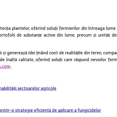
cția plantelor, oferind soluții fermierilor din întreaga lume
rtofolii de substanțe active din lume, precum și unități de
 și generează idei ținând cont de realitățile din teren, comp
 înaltă calitate, oferind soluții care răspund nevoilor fermieri
.com
.
nabilității sectoarelor agricole
rintr-o strategie eficientă de aplicare a fungicidelor