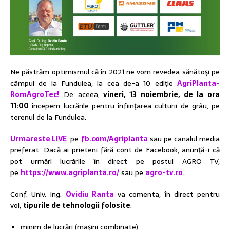
Ne păstrăm optimismul că în 2021 ne vom revedea sănătoşi pe
câmpul de la Fundulea, la cea de-a 10 ediţie
AgriPlanta-
RomAgroTec!
De aceea,
vineri, 13 noiembrie, de la ora
11:00
începem lucrările pentru înfiinţarea culturii de grâu, pe
terenul de la Fundulea.
Urmareste
LIVE
pe
fb.com/Agriplanta
sau pe canalul media
preferat. Dacă ai prieteni fără cont de Facebook, anunţă-i că
pot urmări lucrările în direct pe postul AGRO TV,
pe
https://www.agriplanta.ro/
sau pe
agro-tv.ro
.
Conf. Univ. Ing.
Ovidiu Ranta
va comenta, în direct pentru
voi,
tipurile de tehnologii folosite
:
minim de lucrări (maşini combinate)