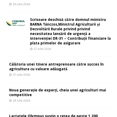
29 iulie 2026
Scrisoare deschisă către domnul ministru
BARNA Tánczos,Ministrul Agriculturii și
Dezvoltării Rurale privind privind
necesitatea lansării de urgență a
intervenției DR-31 – Contribuții financiare la
plata primelor de asigurare
27 iulie 2026
Călătoria unei tinere antreprenoare către succes în
agricultura cu valoare adăugată
27 iulie 2026
Noua generație de experți, cheia unei agriculturi mai
competitive
24 iulie 2026
Lactatele Olympus susțin o rețea de peste 1.200