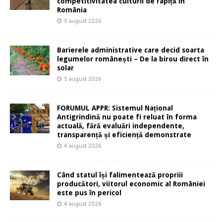
competitivitatea culturii de rapiță în
România
5 august 2026
Barierele administrative care decid soarta
legumelor românești – De la birou direct în
solar
5 august 2026
FORUMUL APPR: Sistemul Național
Antigrindină nu poate fi reluat în forma
actuală, fără evaluări independente,
transparență și eficiență demonstrate
4 august 2026
Când statul își falimentează propriii
producători, viitorul economic al României
este pus în pericol
4 august 2026