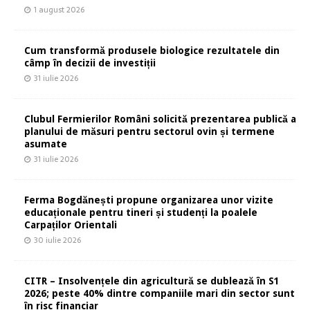
1 august 2026
Cum transformă produsele biologice rezultatele din
câmp în decizii de investiții
31 iulie 2026
Clubul Fermierilor Români solicită prezentarea publică a
planului de măsuri pentru sectorul ovin și termene
asumate
31 iulie 2026
Ferma Bogdănești propune organizarea unor vizite
educaționale pentru tineri și studenți la poalele
Carpaților Orientali
30 iulie 2026
CITR – Insolvențele din agricultură se dublează în S1
2026; peste 40% dintre companiile mari din sector sunt
în risc financiar