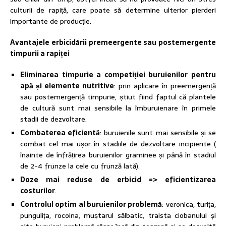
culturii de rapiță, care poate să determine ulterior pierderi
importante de producție.
Avantajele erbicidării premeergente sau postemergente
timpurii a rapiței
Eliminarea timpurie a competiției buruienilor pentru
apă și elemente nutritive
: prin aplicare în preemergență
sau postemergență timpurie, știut fiind faptul că plantele
de cultură sunt mai sensibile la îmburuienare în primele
stadii de dezvoltare.
Combaterea eficientă
: buruienile sunt mai sensibile și se
combat cel mai ușor în stadiile de dezvoltare incipiente (
înainte de înfrățirea buruienilor graminee și până în stadiul
de 2-4 frunze la cele cu frunză lată).
Doze mai reduse de erbicid => eficientizarea
costurilor
.
Controlul optim al buruienilor problemă
: veronica, turița,
pungulița, rocoina, muștarul sălbatic, traista ciobanului și