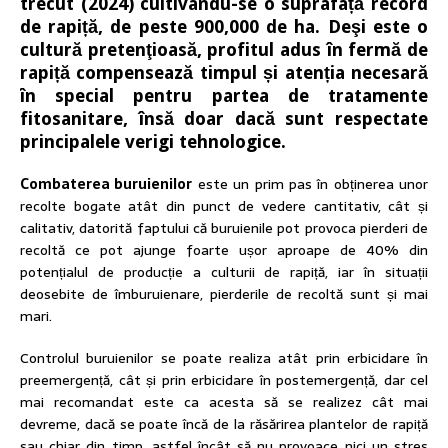
trecut (2024) cultivându-se o suprafață record
de rapiță, de peste 900,000 de ha. Deşi este o
cultură pretenţioasă, profitul adus în fermă de
rapiță compensează timpul și atenția necesară
în special pentru partea de tratamente
fitosanitare, însă doar dacă sunt respectate
principalele verigi tehnologice.
Combaterea buruienilor
este un prim pas în obținerea unor
recolte bogate atât din punct de vedere cantitativ, cât și
calitativ, datorită faptului că buruienile pot provoca pierderi de
recoltă ce pot ajunge foarte ușor aproape de 40% din
potențialul de producție a culturii de rapiță, iar în situații
deosebite de îmburuienare, pierderile de recoltă sunt și mai
mari.
Controlul buruienilor se poate realiza atât prin erbicidare în
preemergență, cât și prin erbicidare în postemergență, dar cel
mai recomandat este ca acesta să se realizez cât mai
devreme, dacă se poate încă de la răsărirea plantelor de rapiță
sau chiar din timp, astfel încât să nu provoace nici un stres