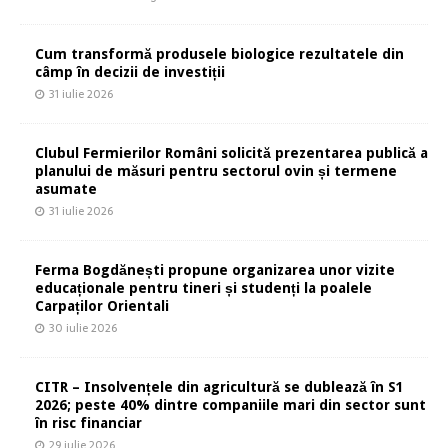
Cum transformă produsele biologice rezultatele din
câmp în decizii de investiții
31 iulie 2026
Clubul Fermierilor Români solicită prezentarea publică a
planului de măsuri pentru sectorul ovin și termene
asumate
31 iulie 2026
Ferma Bogdănești propune organizarea unor vizite
educaționale pentru tineri și studenți la poalele
Carpaților Orientali
30 iulie 2026
CITR – Insolvențele din agricultură se dublează în S1
2026; peste 40% dintre companiile mari din sector sunt
în risc financiar
29 iulie 2026