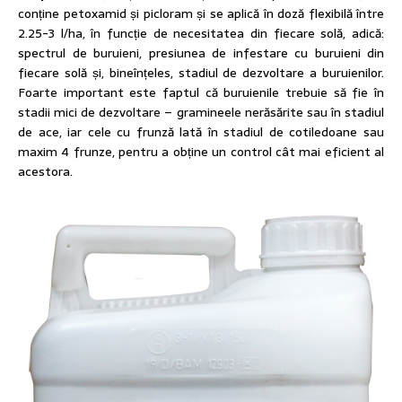
conține petoxamid și picloram și se aplică în doză flexibilă între
2.25-3 l/ha, în funcție de necesitatea din fiecare solă, adică:
spectrul de buruieni, presiunea de infestare cu buruieni din
fiecare solă și, bineînțeles, stadiul de dezvoltare a buruienilor.
Foarte important este faptul că buruienile trebuie să fie în
stadii mici de dezvoltare – gramineele nerăsărite sau în stadiul
de ace, iar cele cu frunză lată în stadiul de cotiledoane sau
maxim 4 frunze, pentru a obține un control cât mai eficient al
acestora.