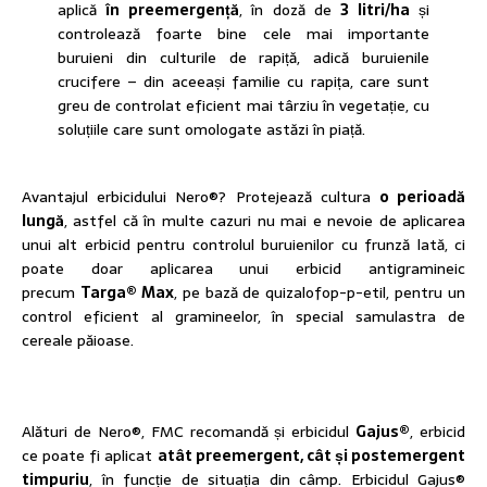
aplică
în preemergență
, în doză de
3 litri/ha
și
controlează foarte bine cele mai importante
buruieni din culturile de rapiță, adică buruienile
crucifere – din aceeași familie cu rapița, care sunt
greu de controlat eficient mai târziu în vegetație, cu
soluțiile care sunt omologate astăzi în piață.
Avantajul erbicidului Nero®? Protejează cultura
o perioadă
lungă
, astfel că în multe cazuri nu mai e nevoie de aplicarea
unui alt erbicid pentru controlul buruienilor cu frunză lată, ci
poate doar aplicarea unui erbicid antigramineic
precum
Targa® Max
, pe bază de quizalofop-p-etil, pentru un
control eficient al gramineelor, în special samulastra de
cereale păioase.
Alături de Nero®, FMC recomandă și erbicidul
Gajus®
, erbicid
ce poate fi aplicat
atât preemergent, cât și postemergent
timpuriu
, în funcție de situația din câmp. Erbicidul Gajus®