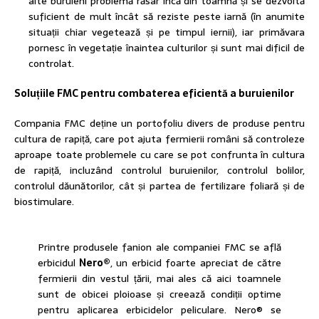
alte buruieni problemă răsar încă din toamnă și se dezvoltă
suficient de mult încât să reziste peste iarnă (în anumite
situații chiar vegetează și pe timpul iernii), iar primăvara
pornesc în vegetație înaintea culturilor și sunt mai dificil de
controlat.
Soluțiile FMC pentru combaterea eficientă a buruienilor
Compania FMC deține un portofoliu divers de produse pentru
cultura de rapiță, care pot ajuta fermierii români să controleze
aproape toate problemele cu care se pot confrunta în cultura
de rapiță, incluzând controlul buruienilor, controlul bolilor,
controlul dăunătorilor, cât și partea de fertilizare foliară și de
biostimulare.
Printre produsele fanion ale companiei FMC se află
erbicidul
Nero®
, un erbicid foarte apreciat de către
fermierii din vestul țării, mai ales că aici toamnele
sunt de obicei ploioase și creează condiții optime
pentru aplicarea erbicidelor peliculare. Nero® se