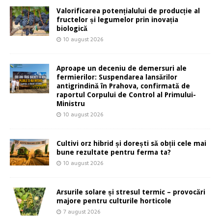
Valorificarea potențialului de producție al
fructelor și legumelor prin inovația
biologică
10 august 2026
Aproape un deceniu de demersuri ale
fermierilor: Suspendarea lansărilor
antigrindină în Prahova, confirmată de
raportul Corpului de Control al Primului-
Ministru
10 august 2026
Cultivi orz hibrid și dorești să obții cele mai
bune rezultate pentru ferma ta?
10 august 2026
Arsurile solare și stresul termic – provocări
majore pentru culturile horticole
7 august 2026