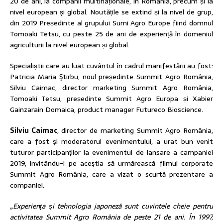
20 de ani, la companii multinaționale, în România, precum și la
nivel european și global. Noutățile se extind și la nivel de grup,
din 2019 Președinte al grupului Sumi Agro Europe fiind domnul
Tomoaki Tetsu, cu peste 25 de ani de experiență în domeniul
agriculturii la nivel european și global.
Specialiștii care au luat cuvântul în cadrul manifestării au fost:
Patricia Maria Ştirbu, noul președinte Summit Agro România,
Silviu Caimac, director marketing Summit Agro România,
Tomoaki Tetsu, președinte Summit Agro Europa și Xabier
Gainzarain Domaica, product manager Futureco Bioscience.
Silviu Caimac
, director de marketing Summit Agro România,
care a fost și moderatorul evenimentului, a urat bun venit
tuturor participanților la evenimentul de lansare a campaniei
2019, invitându-i pe aceştia să urmărească filmul corporate
Summit Agro România, care a vizat o scurtă prezentare a
companiei.
„Experiența și tehnologia japoneză sunt cuvintele cheie pentru
activitatea Summit Agro România de peste 21 de ani. În 1997,