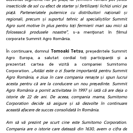
insecticide de sol cu efect de starter și fertilizanți lichizi unici pe
piață. Parteneriatele puternice cu distribuitori naționali și
regionali, precum și suportul tehnic al specialiștilor Summit
Agro sunt motive în plus pentru toți fermierii mari sau mici să
folosească produsele noastre”
, s-a menţionat în filmul
corporate Summit Agro România.
În continuare, domnul
Tomoaki Tetsu
, președintele Summit
Agro Europa, a salutat cordial toți participanții și a
prezentat cartea de vizită a companiei Sumitomo
Corporation.
„Astăzi este o zi foarte importantă pentru Summit
Agro România, e ziua în care compania renaște și spun lucrul
acesta pentru că are la conducere un nou președinte
.
Summit
Agro România a pornit activitatea în 1997 și iată că are deja o
istorie de 22 de ani. De aceea, compania mama, Sumitomo
Corporation decide să asigure și să dezvolte în continuare
această afacere de succes consolidată în România.
Am să vă prezint pe scurt cine este Sumitomo Corporation.
Compania
are o istorie care datează din 1630,
avem o cifra de