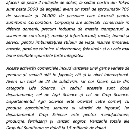
afaceri de peste 2 miliarde de dolari, la sediul nostru din Tokyo
sunt peste 5000 de angajați, avem un total de aproximativ 700
de sucursale și 74.000 de persoane care lucrează pentru
Sumitomo Corporation. Corporația are activități comerciale în
diferite domenii,
precum industria de metale, transporturi şi
sisteme de construcţii, mediu şi infrastructură, media, bunuri şi
servicii pentru îmbunătăţirea stilului de viaţă, resurse minerale,
energie, produse chimice şi electronice, folosindu-și
cu cele mai
bune rezultate
«
punctele forte integrate
»
.
Aceste activități comerciale includ vânzarea unei game variate de
produse și servicii atât în Japonia, cât și la nivel internațional.
Avem un total de 23 de subdivizii, iar noi facem parte din
categoria Life Science. În cadrul acesteia sunt două
departamente, cel de Agri Science și cel de Crop Science.
Departamentul Agri Science este orientat către comerț cu
produse agrochimice, semințe și vânzări de inputuri, iar
departamentul Crop Science este pentru manufacturare,
producție, fertilizanți și vânzări engros. Vânzările totale ale
Grupului Sumitomo se ridică la 1,5 miliarde de dolari.