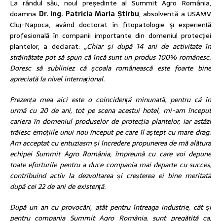
La rândul său, noul președinte al Summit Agro România,
doamna
Dr. ing. Patricia Maria Știrbu
, absolventă a USAMV
Cluj-Napoca, având doctorat în fitopatologie şi experiență
profesională în companii importante din domeniul protecției
plantelor, a declarat:
„Chiar și după 14 ani de activitate în
străinătate pot să spun că încă sunt un produs 100% românesc.
Doresc să subliniez că școala românească este foarte bine
apreciată la nivel internațional.
Prezența mea aici este o coincidență minunată, pentru că în
urmă cu 20 de ani, tot pe scena acestui hotel, mi-am început
cariera în domeniul produselor de protecția plantelor, iar astăzi
trăiesc emoțiile unui nou început pe care îl aștept cu mare drag.
Am acceptat cu entuziasm și încredere propunerea de mă alătura
echipei Summit Agro România, împreună cu care voi depune
toate eforturile pentru a duce compania mai departe cu succes,
contribuind activ la dezvoltarea și creșterea ei bine meritată
după cei 22 de ani de existență.
După un an cu provocări, atât pentru întreaga industrie, cât și
pentru compania Summit Agro România, sunt pregătită ca,