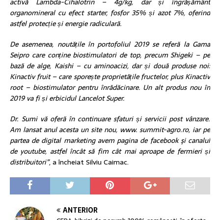
activă Lambda-Cihalotrin – 4g/kg, dar și îngrășământ
organomineral cu efect starter, fosfor 35% și azot 7%, oferind
astfel protecție și energie radiculară.
De asemenea, noutățile în portofoliul 2019 se referă la Gama
Seipro care conține biostimulatori de top, precum Shigeki – pe
bază de alge, Kaishi – cu aminoacizi, dar și două produse noi:
Kinactiv fruit – care sporește proprietățile fructelor, plus Kinactiv
root – biostimulator pentru înrădăcinare. Un alt produs nou în
2019 va fi și erbicidul Lancelot Super.
Dr. Sumi vă oferă în continuare sfaturi și servicii post vânzare.
Am lansat anul acesta un site nou, www. summit-agro.ro, iar pe
partea de digital marketing avem pagina de facebook şi canalul
de youtube, astfel încât să fim cât mai aproape de fermieri și
distribuitori”
, a încheiat Silviu Caimac.
ANTERIOR