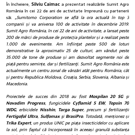
În încheiere,
Silviu Caimac
a prezentat realizările Sumit Agro
România în cei 22 de ani de activitate împreună cu partenerii
săi.
„Sumitomo Corporation se află la ora actuală în top 3
companii și va aniversa 100 de activitate în decembrie 2019.
Sumit Agro România, în cei 22 de ani de activitate, a lansat peste
200 de mărci de produse de protecția plantelor și a realizat peste
1.000 de evenimente. Am înfiinţat peste 500 de loturi
demonstrative la aproximativ 25 de culturi, am vândut peste
35.000 de tone de produse și am dezvoltat segmente noi de
piață pentru semințe, dar și fertilizanţi. Sumit Agro România este
actualmente un centru zonal de vânzări atât pentru România, cât
și pentru Republica Moldova, Croația, Serbia, Slovenia, Albania și
Macedonia.
Proiectele de succes din 2018 au fost
Mospilan 20 SG
şi
Novadim Progress
, fungicidele
Cyflamid 5 EW
,
Topsin 70
WDG
, erbicidele
Nisshin
,
Targa Super
, precum şi fertilizanţii
Fertigofol
Ultra
,
Sulfomax
şi
BrasiPro
. Totodată, menționez și
Trika Expert
, un produs UNIC pe piața insecticidelor cu aplicare
la sol, prin faptul că încorporează în aceeași granulă substanța