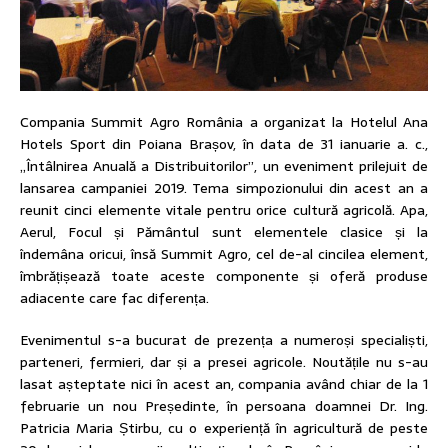
Compania Summit Agro România a organizat la Hotelul Ana
Hotels Sport din Poiana Brașov, în data de 31 ianuarie a. c.,
„Întâlnirea Anuală a Distribuitorilor”, un eveniment prilejuit de
lansarea campaniei 2019. Tema simpozionului din acest an a
reunit cinci elemente vitale pentru orice cultură agricolă. Apa,
Aerul, Focul și Pământul sunt elementele clasice și la
îndemâna oricui, însă Summit Agro, cel de-al cincilea element,
îmbrățișează toate aceste componente și oferă produse
adiacente care fac diferența.
Evenimentul s-a bucurat de prezența a numeroși specialiști,
parteneri, fermieri, dar și a presei agricole. Noutățile nu s-au
lasat așteptate nici în acest an, compania având chiar de la 1
februarie un nou Președinte, în persoana doamnei Dr. Ing.
Patricia Maria Știrbu, cu o experiență în agricultură de peste