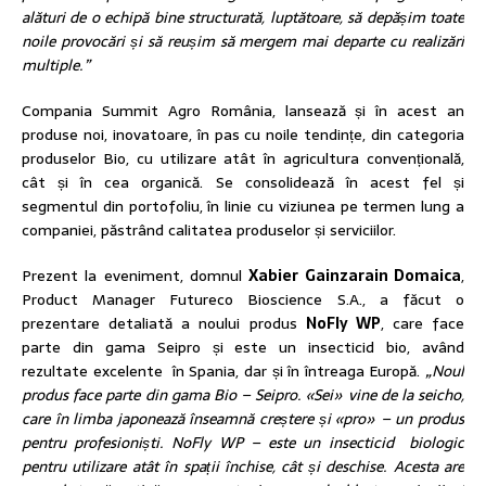
alături de o echipă bine structurată, luptătoare, să depășim toate
noile provocări și să reușim să mergem mai departe cu realizări
multiple.”
Compania Summit Agro România, lansează și în acest an
produse noi, inovatoare, în pas cu noile tendințe, din categoria
produselor Bio, cu utilizare atât în agricultura convențională,
cât și în cea organică. Se consolidează în acest fel și
segmentul din portofoliu, în linie cu viziunea pe termen lung a
companiei, păstrând calitatea produselor și serviciilor.
Prezent la eveniment, domnul
Xabier Gainzarain Domaica
,
Product Manager Futureco Bioscience S.A., a făcut o
prezentare detaliată a noului produs
NoFly WP
, care face
parte din gama Seipro și este un insecticid bio, având
rezultate excelente în Spania, dar și în întreaga Europă.
„Noul
produs face parte din gama Bio – Seipro.
«Sei» vine de la seicho,
care în limba japonează înseamnă creștere și «pro» – un produs
pentru profesioniști. NoFly WP – este un insecticid biologic
pentru utilizare atât în spații închise, cât și deschise. Acesta are