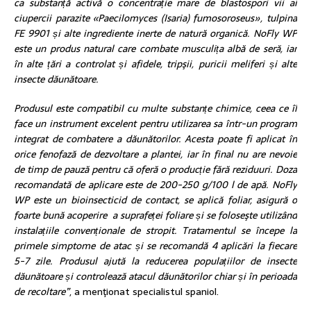
ca substanță activă o concentrație mare de blastospori vii ai
ciupercii parazite «Paecilomyces (Isaria) fumosoroseus», tulpina
FE 9901 și alte ingrediente inerte de natură organică. NoFly WP
este un produs natural care combate musculița albă de seră, iar
în alte țări a controlat și afidele, tripşii, puricii meliferi și alte
insecte dăunătoare.
Produsul este compatibil cu multe substanțe chimice, ceea ce îl
face un instrument excelent pentru utilizarea sa într-un program
integrat de combatere a dăunătorilor. Acesta poate fi aplicat în
orice fenofază de dezvoltare a plantei, iar în final nu are nevoie
de timp de pauză pentru că oferă o producție fără reziduuri. Doza
recomandată de aplicare este de 200-250 g/100 l de apă. NoFly
WP este un bioinsecticid de contact, se aplică foliar, asigură o
foarte bună acoperire a suprafeței foliare și se foloseşte utilizând
instalațiile convenționale de stropit. Tratamentul se începe la
primele simptome de atac și se recomandă 4 aplicări la fiecare
5-7 zile. Produsul ajută la reducerea populațiilor de insecte
dăunătoare și controlează atacul dăunătorilor chiar și în perioada
de recoltare”
, a menţionat specialistul spaniol.