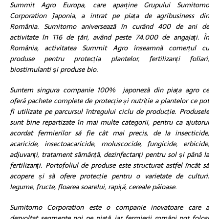
Summit Agro Europa, care aparține Grupului Sumitomo
Corporation Japonia, a intrat pe piața de agribusiness din
România. Sumitomo aniversează în curând 400 de ani de
activitate în 116 de țări, având peste 74.000 de angajați. În
România, activitatea Summit Agro înseamnă comerțul cu
produse pentru protecția plantelor, fertilizanți foliari,
biostimulanti și produse bio.
Suntem singura companie 100% japoneză din piața agro ce
oferă pachete complete de protecție și nutriție a plantelor ce pot
fi utilizate pe parcursul întregului ciclu de producție. Produsele
sunt bine repartizate în mai multe categorii, pentru ca ajutorul
acordat fermierilor să fie cât mai precis, de la insecticide,
acaricide, insectoacaricide, moluscocide, fungicide, erbicide,
adjuvanți, tratament sămânță, dezinfectanți pentru sol și până la
fertilizanți. Portofoliul de produse este structurat astfel încât să
acopere și să ofere protecție pentru o varietate de culturi:
legume, fructe, floarea soarelui, rapiță, cereale păioase.
Sumitomo Corporation este o companie inovatoare care a
dezvoltat segmente noi pe piață, iar fermierii români pot folosi