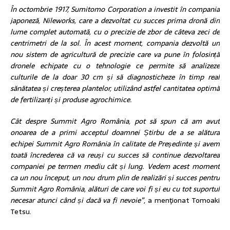
În octombrie 1917, Sumitomo Corporation a investit în compania
japoneză, Nileworks, care a dezvoltat cu succes prima dronă din
lume complet automată, cu o precizie de zbor de câteva zeci de
centrimetri de la sol. În acest moment, compania dezvoltă un
nou sistem de agricultură de precizie care va pune în folosință
dronele echipate cu o tehnologie ce permite să analizeze
culturile de la doar 30 cm și să diagnosticheze în timp real
sănătatea și creșterea plantelor, utilizând astfel cantitatea optimă
de fertilizanți și produse agrochimice.
Cât despre Summit Agro România, pot să spun că am avut
onoarea de a primi acceptul doamnei Știrbu de a se alătura
echipei Summit Agro România în calitate de Președinte și avem
toată încrederea că va reuși cu succes să continue dezvoltarea
companiei pe termen mediu cât și lung. Vedem acest moment
ca un nou început, un nou drum plin de realizări și succes pentru
Summit Agro România, alături de care voi fi și eu cu tot suportul
necesar atunci când și dacă va fi nevoie”
, a menţionat Tomoaki
Tetsu.