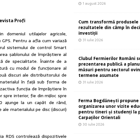
1 august 2026
evista Profi
Cum transformă produsele 
rezultatele din câmp în deci
n domeniul utilajelor agricole,
investiții
u GPS. Pentru a afla cum variază
31 iulie 2026
torul sistemului de control Smart
ea șablonului de împrăștiere al
Clubul Fermierilor Români so
tă de specialitate. Înainte de a
prezentarea publică a planu
atură cu modul de funcționare al
măsuri pentru sectorul ovin
ă discuri ale distribuitorului de
termene asumate
 materialul în față sub forma de
31 iulie 2026
zactiva funcția de împrăștiere în
r spre interior, fie din mijloc spre
Ferma Bogdănești propune
X40 ajunge la un capăt de rând,
organizarea unor vizite edu
le materialului pe disc (discuri)
pentru tineri și studenți la 
Carpaților Orientali
30 iulie 2026
ia RDS controlează dispozitivele