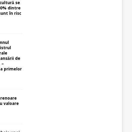
cultură se
40% dintre
unt în risc
omnul
istrul
rale
lansării de
 –
ta primelor
prenoare
cu valoare