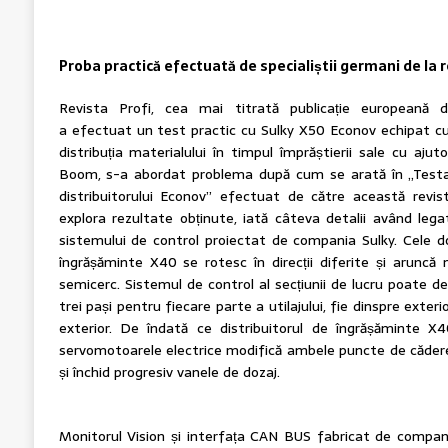
Proba practică efectuată de specialiștii germani de la r
Revista Profi, cea mai titrată publicație europeană di
a efectuat un test practic cu Sulky X50 Econov echipat c
distribuția materialului în timpul împrăștierii sale cu aju
Boom, s-a abordat problema după cum se arată în „Testar
distribuitorului Econov” efectuat de către această revis
explora rezultate obținute, iată câteva detalii având leg
sistemului de control proiectat de compania Sulky. Cele dou
îngrășăminte X40 se rotesc în direcții diferite și aruncă
semicerc. Sistemul de control al secțiunii de lucru poate de
trei pași pentru fiecare parte a utilajului, fie dinspre exterio
exterior. De îndată ce distribuitorul de îngrășăminte 
servomotoarele electrice modifică ambele puncte de cădere a
și închid progresiv vanele de dozaj.
Monitorul Vision și interfața CAN BUS fabricat de compan