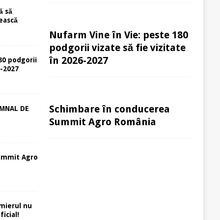
ă să
ească
Nufarm Vine în Vie: peste 180
podgorii vizate să fie vizitate
în 2026-2027
80 podgorii
6-2027
Schimbare în conducerea
EMNAL DE
Summit Agro România
ummit Agro
rmierul nu
icial!