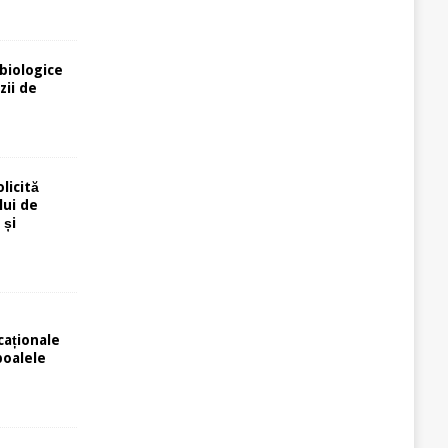
biologice
zii de
licită
lui de
 și
caționale
poalele