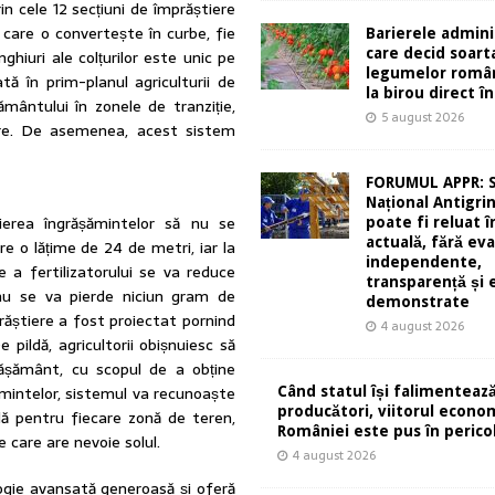
n cele 12 secțiuni de împrăștiere
e care o convertește în curbe, fie
Barierele admini
care decid soart
ghiuri ale colțurilor este unic pe
legumelor român
tă în prim-planul agriculturii de
la birou direct în
șământului în zonele de tranziție,
5 august 2026
care. De asemenea, acest sistem
FORUMUL APPR: 
Național Antigri
tierea îngrășămintelor să nu se
poate fi reluat 
actuală, fără eva
e o lățime de 24 de metri, iar la
independente,
 a fertilizatorului se va reduce
transparență și 
 nu se va pierde niciun gram de
demonstrate
răștiere a fost proiectat pornind
4 august 2026
pildă, agricultorii obișnuiesc să
rășământ, cu scopul de a obține
șămintelor, sistemul va recunoaște
Când statul își falimentează
producători, viitorul econom
ilă pentru fiecare zonă de teren,
României este pus în perico
 care are nevoie solul.
4 august 2026
ologie avansată generoasă și oferă