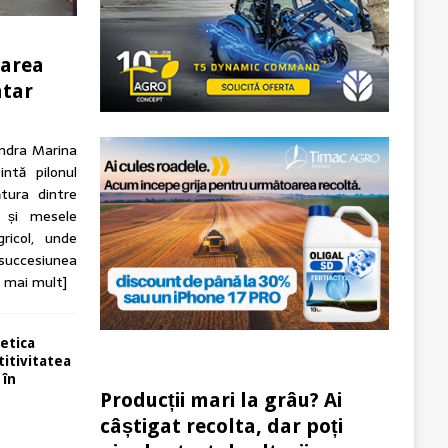
tarea
ntar
andra Marina
intă pilonul
tura dintre
n și mesele
ricol, unde
 succesiunea
e mai mult]
etica
itivitatea
 în
Producții mari la grâu? Ai
câștigat recolta, dar poți