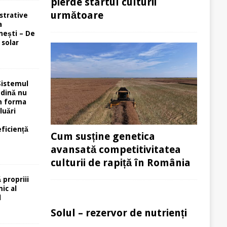
pierde startul culturii
următoare
strative
a
ești – De
 solar
Sistemul
ndină nu
în forma
luări
eficiență
Cum susține genetica
avansată competitivitatea
culturii de rapiță în România
 propriii
ic al
l
Solul – rezervor de nutrienți