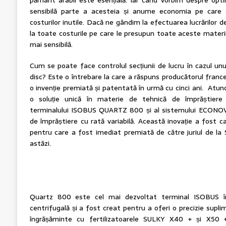
sensibilă parte a acesteia și anume economia pe care 
costurilor inutile. Dacă ne gândim la efectuarea lucrărilor d
la toate costurile pe care le presupun toate aceste materi
mai sensibilă.
Cum se poate face controlul secțiunii de lucru în cazul unu
disc? Este o întrebare la care a răspuns producătorul francez
o invenție premiată și patentată în urmă cu cinci ani. Atunc
o soluție unică în materie de tehnică de împrăștiere a
terminalului ISOBUS QUARTZ 800 și al sistemului ECONOV, 
de împrăștiere cu rată variabilă. Această inovație a fost c
pentru care a fost imediat premiată de către juriul de l
astăzi.
Quartz 800 este cel mai dezvoltat terminal ISOBUS în 
centrifugală și a fost creat pentru a oferi o precizie supli
îngrășăminte cu fertilizatoarele SULKY X40 + și X50 +.