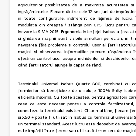
agricultorilor posibilitatea de a maximiza acuratețea și
îngrășămintelor. Fiecare dintre cele 12 secțiuni de împrăști
în toate configurațiile, indiferent de lățimea de lucru.
modulația din dreapta / stânga prin GPS, lucru pentru c
inovare la SIMA 2015. Ergonomia interfeței Isobus a fost ate
și ghidarea mașinii sunt vizibile simultan pe ecran, în t
navigarea fără probleme și controlul ușor al fertilizatorul
mașinii și observarea informațiilor precum răspândirea î
oferă un control ușor asupra închiderilor și deschiderilor d
când fertilizatorul ajunge la capăt de rând.
Terminalul Universal Isobus Quartz 800, combinat cu con
fermierilor să beneficieze de o soluție 100% Sulky Isobu
eficiență maximă. Cu toate acestea, pentru agricultorii car
ceea ce este necesar pentru a controla fertilizatorul,
conecteze la terminalul existent. Chiar mai bine, fiecare fe
și X50 + poate fi utilizat în Isobus cu terminalul universal
un terminal standard. Acest lucru este deosebit de avantajos
este împărțit între ferme sau utilizat într-un cerc de mașini 