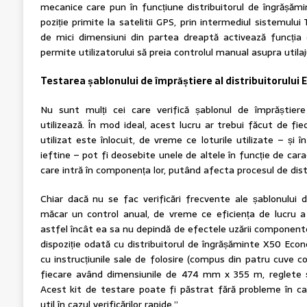
mecanice care pun în funcțiune distribuitorul de îngrășămin
poziție primite la satelitii GPS, prin intermediul sistemulu
de mici dimensiuni din partea dreaptă activează funcția
permite utilizatorului să preia controlul manual asupra utilaju
Testarea șablonului de împrăștiere al distribuitorului 
Nu sunt mulți cei care verifică șablonul de împrăștiere 
utilizează. În mod ideal, acest lucru ar trebui făcut de fi
utilizat este înlocuit, de vreme ce loturile utilizate – și î
ieftine – pot fi deosebite unele de altele în funcție de carac
care intră în componența lor, putând afecta procesul de distr
Chiar dacă nu se fac verificări frecvente ale șablonului 
măcar un control anual, de vreme ce eficiența de lucru a d
astfel încât ea sa nu depindă de efectele uzării component
dispoziție odată cu distribuitorul de îngrășăminte X50 Eco
cu instrucțiunile sale de folosire (compus din patru cuve co
fiecare având dimensiunile de 474 mm x 355 m, reglete ș
Acest kit de testare poate fi păstrat fără probleme în ca
util în cazul verificărilor rapide.”