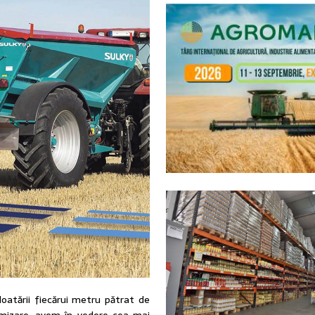
oatării fiecărui metru pătrat de
imizare, avem în vedere cea mai