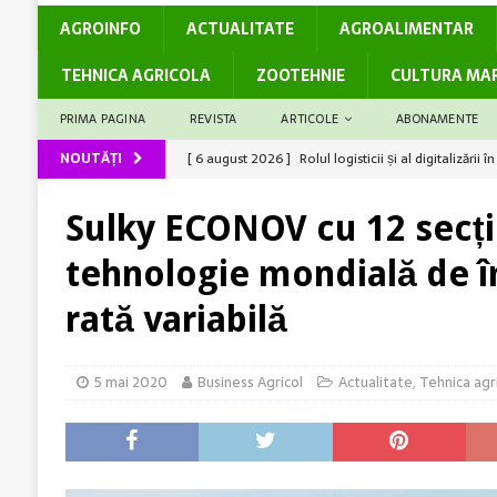
AGROINFO
ACTUALITATE
AGROALIMENTAR
TEHNICA AGRICOLA
ZOOTEHNIE
CULTURA MA
PRIMA PAGINA
REVISTA
ARTICOLE
ABONAMENTE
NOUTĂȚI
[ 6 august 2026 ]
Rolul logisticii și al digitalizări
[ 5 august 2026 ]
Cum susține genetica avansată co
[ 5 august 2026 ]
Barierele administrative care dec
Sulky ECONOV cu 12 secți
[ 4 august 2026 ]
Solul – rezervor de nutrienți
A
tehnologie mondială de î
[ 6 august 2026 ]
Producții mari la grâu? Ai câștiga
rată variabilă
5 mai 2020
Business Agricol
Actualitate
,
Tehnica agr