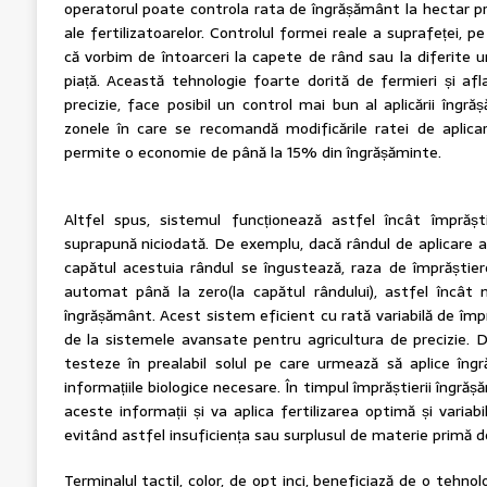
operatorul poate controla rata de îngrășământ la hectar pri
ale fertilizatoarelor. Controlul formei reale a suprafeței, p
că vorbim de întoarceri la capete de rând sau la diferite un
piață. Această tehnologie foarte dorită de fermieri și afla
precizie, face posibil un control mai bun al aplicării îngră
zonele în care se recomandă modificările ratei de apli
permite o economie de până la 15% din îngrășăminte.
Altfel spus, sistemul funcționează astfel încât împrăș
suprapună niciodată. De exemplu, dacă rândul de aplicare ar
capătul acestuia rândul se îngustează, raza de împrăștiere
automat până la zero(la capătul rândului), astfel încât
îngrășământ. Acest sistem eficient cu rată variabilă de împ
de la sistemele avansate pentru agricultura de precizie. De 
testeze în prealabil solul pe care urmează să aplice îng
informațiile biologice necesare. În timpul împrăștierii îngră
aceste informații și va aplica fertilizarea optimă și variab
evitând astfel insuficiența sau surplusul de materie primă de
Terminalul tactil, color, de opt inci, beneficiază de o tehn