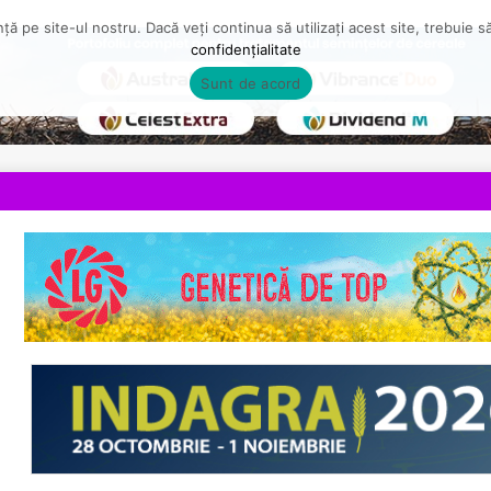
ă pe site-ul nostru. Dacă veți continua să utilizați acest site, trebuie 
confidențialitate
Sunt de acord