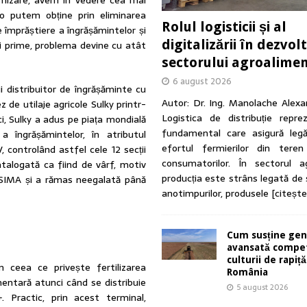
o putem obține prin eliminarea
Rolul logisticii și al
e împrăștiere a îngrășămintelor și
digitalizării în dezvol
i prime, problema devine cu atât
sectorului agroalime
6 august 2026
i distribuitor de îngrășăminte cu
Autor: Dr. Ing. Manolache Alex
 de utilaje agricole Sulky printr-
Logistica de distribuție reprez
i, Sulky a adus pe piața mondială
fundamental care asigură legă
 îngrășămintelor, în atributul
efortul fermierilor din tere
controlând astfel cele 12 secții
consumatorilor. În sectorul ag
atalogată ca fiind de vârf, motiv
producția este strâns legată de
a SIMA și a rămas neegalată până
anotimpurilor, produsele
[citeșt
Cum susține gen
avansată compet
culturii de rapiță
ceea ce privește fertilizarea
România
mentară atunci când se distribuie
5 august 2026
 Practic, prin acest terminal,