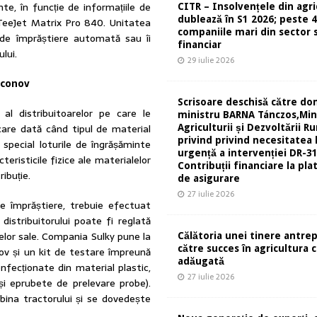
te, în funcție de informațiile de
CITR – Insolvențele din agri
dublează în S1 2026; peste 
i TeeJet Matrix Pro 840. Unitatea
companiile mari din sector s
 de împrăștiere automată sau îi
financiar
lui.
29 iulie 2026
Econov
Scrisoare deschisă către d
al distribuitoarelor pe care le
ministru BARNA Tánczos,Min
ecare dată când tipul de material
Agriculturii și Dezvoltării Ru
privind privind necesitatea 
n special loturile de îngrășăminte
urgență a intervenției DR-31
teristicile fizice ale materialelor
Contribuții financiare la pla
ibuție.
de asigurare
27 iulie 2026
de împrăștiere, trebuie efectuat
istribuitorului poate fi reglată
elor sale. Compania Sulky pune la
Călătoria unei tinere antre
către succes în agricultura 
nov și un kit de testare împreună
adăugată
nfecționate din material plastic,
27 iulie 2026
i eprubete de prelevare probe).
bina tractorului și se dovedește