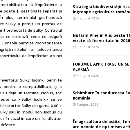
 rentabilitatea la împrăștiere a
Strategia biodiversității risc
ere poate fi gestionată separat și
îngroape agricultura român
 În plus, terminalul gestionează
3 august 2026
are Sulky a primit un premiu de
nt proiectată de Sulky. Controlul
Nufarm Vine în Vie: peste 1
imp ce lucrează, ceea ce asigură
vizate să fie vizitate în 202
ui. Consola permite monitorizarea
3 august 2026
ngrășămintelor, iar telecomanda
ispozitivului de împrăștiat atunci
FORUMUL APPR TRAGE UN S
ALARMĂ
3 august 2026
vertorul Sulky Isolink, permite
s, pentru o compatibilitate și o
e au deja un terminal Isobus, tot
Schimbare în conducerea S
România
 este ca <Sulky Isolink> să se
1 august 2026
rtilizatortor Sulky din gama X40 +
 Sulky sau în modul non-Isobus cu
 în cazul în care un fertilizator
În agricultura de astăzi, fe
diferite.
are nevoie de optimism artif