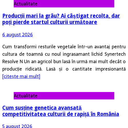
Actualitate
Producții mari la grâu? Ai câștigat recolta, dar
poți pierde startul culturii următoare
6 august 2026
Cum transformi resturile vegetale într-un avantaj pentru
cultura de toamnă cu noul ingrasamant lichid Synertech
Resolve N Un an agricol bun lasă în urmă mai mult decât o
producție ridicată. Lasă și o cantitate impresionantă
[citește mai mult]
Actualitate
Cum susține genetica avansată
competitivitatea culturii de rapiță în România
5 august 2026