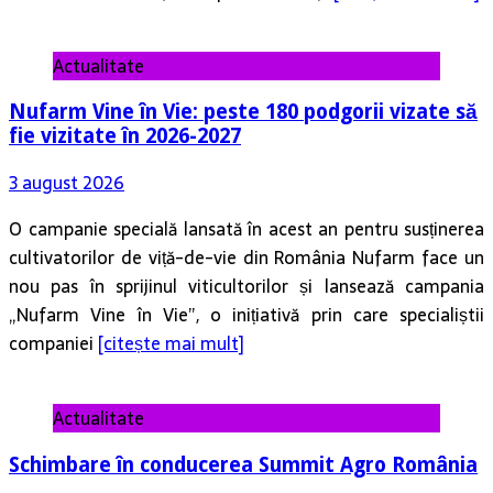
Actualitate
Nufarm Vine în Vie: peste 180 podgorii vizate să
fie vizitate în 2026-2027
3 august 2026
O campanie specială lansată în acest an pentru susținerea
cultivatorilor de viță-de-vie din România Nufarm face un
nou pas în sprijinul viticultorilor și lansează campania
„Nufarm Vine în Vie”, o inițiativă prin care specialiștii
companiei
[citește mai mult]
Actualitate
Schimbare în conducerea Summit Agro România