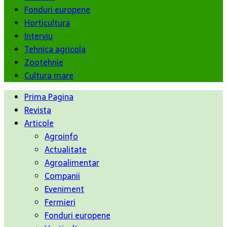
Fonduri europene
Horticultura
Interviu
Tehnica agricola
Zootehnie
Cultura mare
Prima Pagina
Revista
Articole
Agroinfo
Actualitate
Agroalimentar
Companii
Eveniment
Fermieri
Fonduri europene