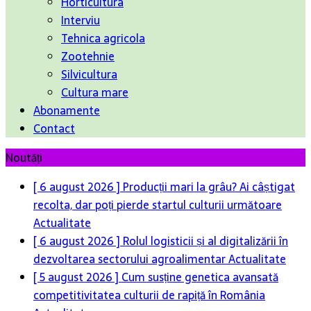
Horticultura
Interviu
Tehnica agricola
Zootehnie
Silvicultura
Cultura mare
Abonamente
Contact
Noutăți
[ 6 august 2026 ]
Producții mari la grâu? Ai câștigat
recolta, dar poți pierde startul culturii următoare
Actualitate
[ 6 august 2026 ]
Rolul logisticii și al digitalizării în
dezvoltarea sectorului agroalimentar
Actualitate
[ 5 august 2026 ]
Cum susține genetica avansată
competitivitatea culturii de rapiță în România