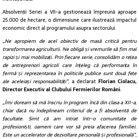
Absolvenții Seriei a VII-a gestionează împreună aproape
25.000 de hectare, o dimensiune care ilustrează impactul
economic direct al programului asupra sectorului.
„Ne apropiem de acel obiectiv de masă critică pentru
transformarea agriculturii. Ne obligă și vremurile să fim mai
rapizi și mai mobilizați. Prin fiecare serie, consolidăm o rețea
de antreprenori agricoli care înțeleg că performanța în
fermă și reprezentarea în politicile publice sunt două fețe
ale aceleiași responsabilități”,
a declarat
Florian Ciolacu,
Director Executiv al Clubului Fermierilor Români
.
„Îmi doream să mă înscriu în program încă din clasa a XII-a,
chiar dacă nu îndeplineam criteriul de a fi absolventă de
facultate. Simt că am intrat într-o comunitate de
profesioniști, oameni care vor să preia afacerea familiei.
Este un accelerator de dezvoltare personală și profesională”
,