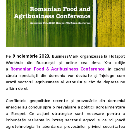
Pe
9 noiembrie 2023
, BusinessMark organizează la Hotspot
Workhub din București și online cea de-a X-a ediție
a
Romanian Food & Agribusiness Conference
, în cadrul
căruia specialiști din domeniu vor dezbate și înțelege cum
arată sectorul agribusiness al viitorului și cât de departe ne
aflăm de el.
Conflictele geopolitice recente și provocările din domeniul
energiei au condus spre o reevaluare a politicii agroalimentare
a Europei. Ce acțiuni strategice sunt necesare pentru a
îmbunătăți reziliența în întreg sectorul agricol și ce rol joacă
agrotehnologia în abordarea provocărilor privind securitatea