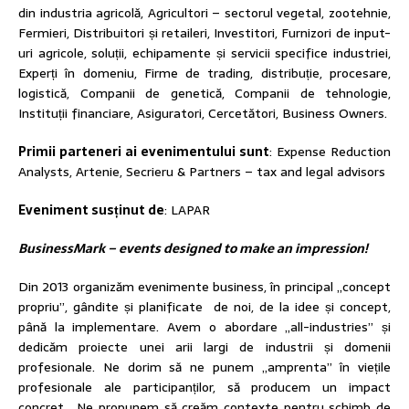
din industria agricolă, Agricultori – sectorul vegetal, zootehnie,
Fermieri, Distribuitori și retaileri, Investitori, Furnizori de input-
uri agricole, soluții, echipamente și servicii specifice industriei,
Experți în domeniu, Firme de trading, distribuție, procesare,
logistică, Companii de genetică, Companii de tehnologie,
Instituții financiare, Asiguratori, Cercetători, Business Owners.
Primii parteneri ai evenimentului sunt
: Expense Reduction
Analysts, Artenie, Secrieru & Partners – tax and legal advisors
Eveniment susținut de
: LAPAR
BusinessMark – events designed to make an impression!
Din 2013 organizăm evenimente business, în principal „concept
propriu”, gândite și planificate de noi, de la idee și concept,
până la implementare. Avem o abordare „all-industries” și
dedicăm proiecte unei arii largi de industrii și domenii
profesionale. Ne dorim să ne punem „amprenta” în viețile
profesionale ale participanților, să producem un impact
concret. Ne propunem să creăm contexte pentru schimb de