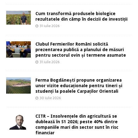
Cum transformă produsele biologice
rezultatele din câmp în decizii de investiții
31 iulie 2026
Clubul Fermierilor Români solicită
prezentarea publică a planului de măsuri
pentru sectorul ovin și termene asumate
31 iulie 2026
Ferma Bogdănești propune organizarea
unor vizite educaționale pentru tineri și
studenți la poalele Carpaților Orientali
30 iulie 2026
CITR – Insolvențele din agricultură se
dublează în S1 2026; peste 40% dintre
companiile mari din sector sunt în risc
financiar