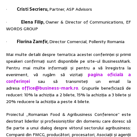
·
Cristi Secrieru,
Partner, ASP Advisors
·
Elena Filip,
Owner & Director of Communications, EF
WORDS GROUP
·
Florina Zamfir,
Director Comercial, Pollenity Romania
Mai multe detalii despre tematica acestei conferinței și primii
speakeri confirmați sunt disponibile pe site-ul BusinessMark.
Pentru mai multe informații și pentru a vă înregistra la
eveniment, vă rugăm să vizitați
pagina oficială a
conferinței
sau să transmiteți un email la
adresa
office@business-mark.ro
. Grupurile beneficiază de
reduceri: 10% la achiziția a 2 bilete, 15% la achiziția a 3 bilete și
20% reducere la achiziția a peste 4 bilete.
Proiectul „Romanian Food & Agribusiness Conference” este
destinat liderilor și profesioniștilor din domeniu care doresc să
fie parte a unui dialog despre viitorul sectorului agribusiness:
Companii din FMCG, producători, procesatori, Asociații și agenții