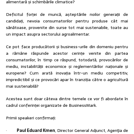
alimentară și schimbările climatice?
Deficitul forței de muncă, așteptările noilor generații de
candidați, nevoia consumatorilor pentru produse cât mai
sănătoase, provenite din surse tot mai sustenabile, toate au
un impact asupra sectorului agroalimentar.
Ce pot face producătorii și business-urile din domeniu pentru
a rămâne răspunde acestor cerințe venite din partea
consumatorilor, în timp ce răspund, totodată, provocărilor de
mediu, instabilității economice și reglementărilor naționale și
europene? Cum arată inovația într-un mediu competitiv,
impredictibil și ce provocări apar în tranziția către o agricultură
mai sustenabilă?
Acestea sunt doar câteva dintre temele ce vor fi abordate în
cadrul conferinței organizate de BusinessMark.
Primii speakeri confirmați:
·
Paul Eduard Kmen
, Director General Adjunct, Agenţia de