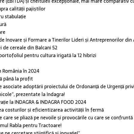
re (EBITDA) șI cheltuieli excepționale, mai mare comparativ cu
ra calității pajiștilor
u stabulație
ură
are
e Inovare și Formare a Tinerilor Lideri și Antreprenorilor din 
i de cereale din Balcani 52
rtofoliul pentru cultura irigată la 12 hibrizi
in România în 2024
ă până la profit
le asociate adoptării proiectului de Ordonanță de Urgență pri
micole”, prezentate la Indagra!
inovație la INDAGRA & INDAGRA FOOD 2024
 costurilor și eficientizarea activității în fermă
are se pliază pe nevoile și provocările cu care se confruntă 
mul Rabla pentru Tractoare!
e cercetare științifică și inovație!”