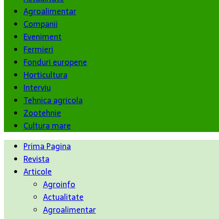
Agroalimentar
Companii
Eveniment
Fermieri
Fonduri europene
Horticultura
Interviu
Tehnica agricola
Zootehnie
Cultura mare
Prima Pagina
Revista
Articole
Agroinfo
Actualitate
Agroalimentar