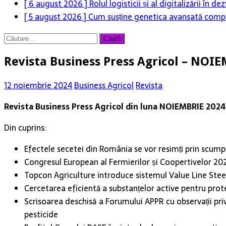
[ 6 august 2026 ]
Rolul logisticii și al digitalizării în
[ 5 august 2026 ]
Cum susține genetica avansată compet
Caută
după:
Revista Business Press Agricol – NOI
12 noiembrie 2024
Business Agricol
Revista
Revista Business Press Agricol din luna NOIEMBRIE 2024
Din cuprins:
Efectele secetei din România se vor resimți prin scumpir
Congresul European al Fermierilor și Coopertivelor 
Topcon Agriculture introduce sistemul Value Line Steer
Cercetarea eficientă a substanțelor active pentru prote
Scrisoarea deschisă a Forumului APPR cu observații pri
pesticide