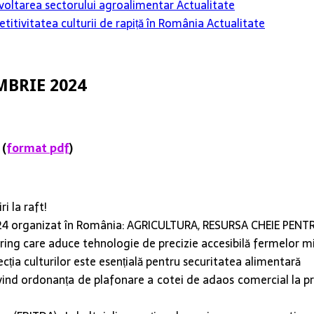
 dezvoltarea sectorului agroalimentar
Actualitate
itivitatea culturii de rapiță în România
Actualitate
EMBRIE 2024
 (
format pdf
)
i la raft!
2024 organizat în România: AGRICULTURA, RESURSA CHEIE PEN
ing care aduce tehnologie de precizie accesibilă fermelor mici
cția culturilor este esențială pentru securitatea alimentară
vind ordonanța de plafonare a cotei de adaos comercial la pro