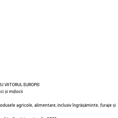
TRU VIITORUL EUROPEI
 și mijlocii
dusele agricole, alimentare, inclusiv îngrășăminte, furaje și