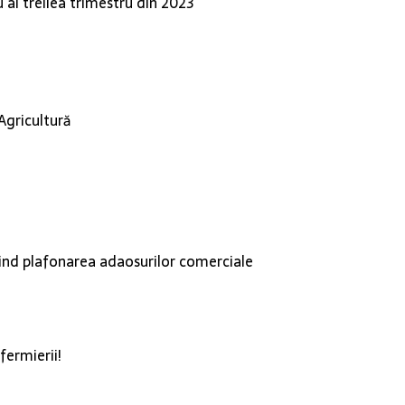
 al treilea trimestru din 2023
Agricultură
vind plafonarea adaosurilor comerciale
fermierii!