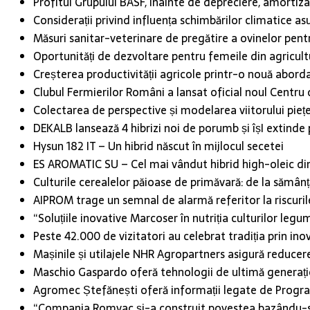
Profitul Grupului BASF, înainte de depreciere, amortiza
Considerații privind influența schimbărilor climatice asup
Măsuri sanitar-veterinare de pregătire a ovinelor pentr
Oportunități de dezvoltare pentru femeile din agricult
Creșterea productivității agricole printr-o nouă abord
Clubul Fermierilor Români a lansat oficial noul Centru d
Colectarea de perspective și modelarea viitorului piețe
DEKALB lansează 4 hibrizi noi de porumb și îșI extinde po
Hysun 182 IT – Un hibrid născut în mijlocul secetei
ES AROMATIC SU – Cel mai vândut hibrid high-oleic d
Culturile cerealelor păioase de primăvară: de la sămânț
AIPROM trage un semnal de alarmă referitor la riscuri
“Soluțiile inovative Marcoser în nutriția culturilor legu
Peste 42.000 de vizitatori au celebrat tradiția prin 
Mașinile și utilajele NHR Agropartners asigură reducerea
Maschio Gaspardo oferă tehnologii de ultimă generație c
Agromec Ștefănești oferă informații legate de Progra
“Compania Romvac și-a construit povestea bazându-se p