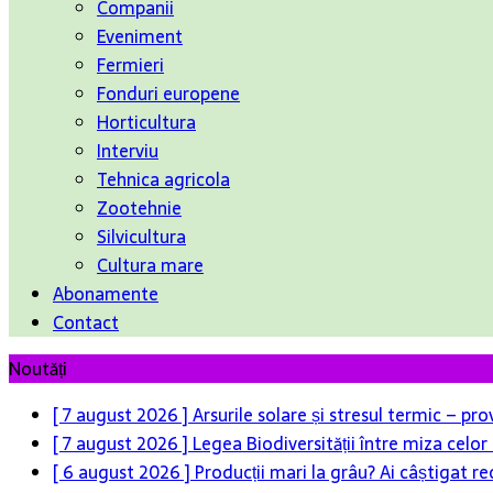
Companii
Eveniment
Fermieri
Fonduri europene
Horticultura
Interviu
Tehnica agricola
Zootehnie
Silvicultura
Cultura mare
Abonamente
Contact
Noutăți
[ 7 august 2026 ]
Arsurile solare și stresul termic – pr
[ 7 august 2026 ]
Legea Biodiversității între miza celo
[ 6 august 2026 ]
Producții mari la grâu? Ai câștigat re