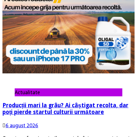
Actualitate
Producții mari la grâu? Ai câștigat recolta, dar
poți pierde startul culturii următoare
6 august 2026
Cum transformi resturile vegetale într-un avantaj pentru
cultura de toamnă cu noul ingrasamant lichid Synertech