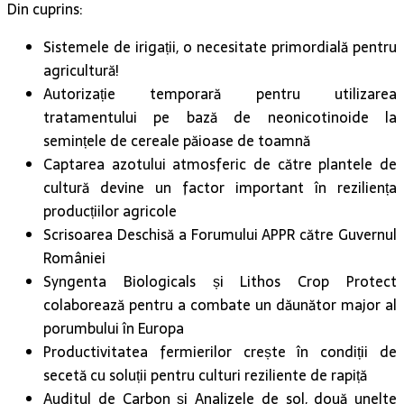
Sistemele de irigații, o necesitate primordială pentru
agricultură!
Autorizație temporară pentru utilizarea
tratamentului pe bază de neonicotinoide la
semințele de cereale păioase de toamnă
Captarea azotului atmosferic de către plantele de
cultură devine un factor important în reziliența
producțiilor agricole
Scrisoarea Deschisă a Forumului APPR către Guvernul
României
Syngenta Biologicals și Lithos Crop Protect
colaborează pentru a combate un dăunător major al
porumbului în Europa
Productivitatea fermierilor crește în condiții de
secetă cu soluții pentru culturi reziliente de rapiță
Auditul de Carbon și Analizele de sol, două unelte
importante în agricultură
Despre “Agricultura pregătită pentru viitor”, cu marii