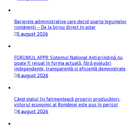
Barierele administrative care decid soarta legumelor
românești – De la birou direct în solar
5 august 2026
FORUMUL APPR: Sistemul Național Antigrindină nu
poate fi reluat în forma actuală, fără evaluări
independente, transparență și eficiență demonstrate
4 august 2026
Când statul își falimentează propriii producători,
viitorul economic al României este pus în pericol
4 august 2026
Strategia biodiversității riscă să îngroape agricultura
românească