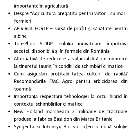
fermieri
APIVIROL FORTE – sursă de profit și sănătate pentru
albine
Top-Phos SILIUP, soluția inovatoare împotriva
secetei, disponibilă și în fermele din România
Alternativă de reducere a vulnerabilității economice
la tineretul taurin, în condiții de schimbări climatice
Cum asigurăm profitabilitatea culturii de rapiță?
Recomandările FMC Agro pentru erbicidarea din
toamnă
Importanța respectării tehnologiei la orzul hibrid în
contextul schimbărilor climatice
New Holland marchează 2 milioane de tractoare
produse la fabrica Basildon din Marea Britanie
Syngenta și Intrinsyx Bio vor oferi o nouă soluție
biologică pentru a spori eficiența utilizării nutrienților
de către plantele de cultură