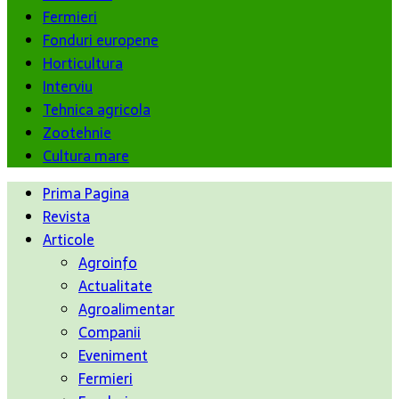
Fermieri
Fonduri europene
Horticultura
Interviu
Tehnica agricola
Zootehnie
Cultura mare
Prima Pagina
Revista
Articole
Agroinfo
Actualitate
Agroalimentar
Companii
Eveniment
Fermieri