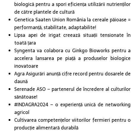
Genetica Saaten Union România la cereale păioase =
performanță, stabilitate, adaptabilite!
Lipsa apei de irigat creează situații tensionate în
toată țara
Syngenta va colabora cu Ginkgo Bioworks pentru a
accelera lansarea pe piață a produselor biologice
inovatoare
Agra Asigurări anunță cifre record pentru dosarele de
daună
Serenade ASO – partenerul de încredere al culturilor
sănătoase!
#INDAGRA2024 – o experiență unică de networking
agricol
Cultivarea competențelor viitorilor fermieri pentru o
producție alimentară durabilă
Parteneriatul Bayer – NIK pentru progresul
agriculturii din România și regiunea EMEA