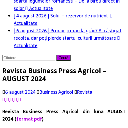
[ 4 august 2026 ]
Solul – rezervor de nutrienți
Actualitate
[ 6 august 2026 ]
Producții mari la grâu? Ai câștigat
recolta, dar poți pierde startul culturii următoare
Actualitate
[ 6 august 2026 ]
Rolul logisticii și al digitalizării în
Caută
dezvoltarea sectorului agroalimentar
Actualitate
după:
Revista Business Press Agricol –
AUGUST 2024
6 august 2024
Business Agricol
Revista
Revista Business Press Agricol din luna AUGUST
2024 (
format pdf
)
Din cuprins: