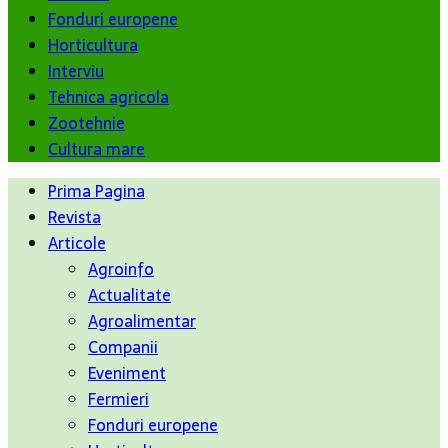
Fonduri europene
Horticultura
Interviu
Tehnica agricola
Zootehnie
Cultura mare
Prima Pagina
Revista
Articole
Agroinfo
Actualitate
Agroalimentar
Companii
Eveniment
Fermieri
Fonduri europene