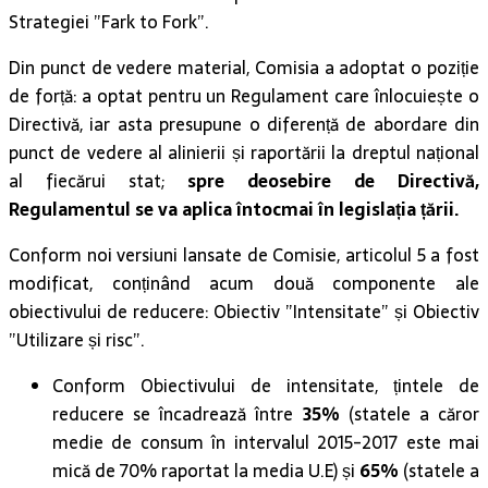
Strategiei ”Fark to Fork”.
Din punct de vedere material, Comisia a adoptat o poziție
de forță: a optat pentru un Regulament care înlocuiește o
Directivă, iar asta presupune o diferență de abordare din
punct de vedere al alinierii și raportării la dreptul național
al fiecărui stat;
spre deosebire de Directivă,
Regulamentul se va aplica întocmai în legislația țării.
Conform noi versiuni lansate de Comisie, articolul 5 a fost
modificat, conținând acum două componente ale
obiectivului de reducere: Obiectiv ”Intensitate” și Obiectiv
”Utilizare și risc”.
Conform Obiectivului de intensitate, țintele de
reducere se încadrează între
35%
(statele a căror
medie de consum în intervalul 2015-2017 este mai
mică de 70% raportat la media U.E) și
65%
(statele a