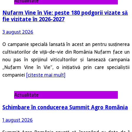
Actualitate
Nufarm Vine în Vie: peste 180 podgorii vizate să
fie vizitate în 2026-2027
3 august 2026
O campanie specială lansată în acest an pentru susținerea
cultivatorilor de viță-de-vie din România Nufarm face un
nou pas în sprijinul viticultorilor și lansează campania
„Nufarm Vine în Vie”, o inițiativă prin care specialiștii
companiei
[citește mai mult]
Actualitate
Schimbare în conducerea Summit Agro România
1 august 2026