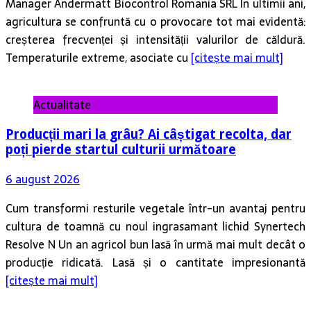
Manager Andermatt Biocontrol Romania SRL În ultimii ani,
agricultura se confruntă cu o provocare tot mai evidentă:
creșterea frecvenței și intensității valurilor de căldură.
Temperaturile extreme, asociate cu
[citește mai mult]
Actualitate
Producții mari la grâu? Ai câștigat recolta, dar
poți pierde startul culturii următoare
6 august 2026
Cum transformi resturile vegetale într-un avantaj pentru
cultura de toamnă cu noul ingrasamant lichid Synertech
Resolve N Un an agricol bun lasă în urmă mai mult decât o
producție ridicată. Lasă și o cantitate impresionantă
[citește mai mult]