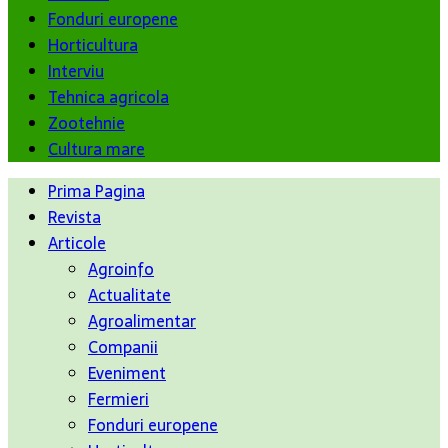
Fonduri europene
Horticultura
Interviu
Tehnica agricola
Zootehnie
Cultura mare
Prima Pagina
Revista
Articole
Agroinfo
Actualitate
Agroalimentar
Companii
Eveniment
Fermieri
Fonduri europene