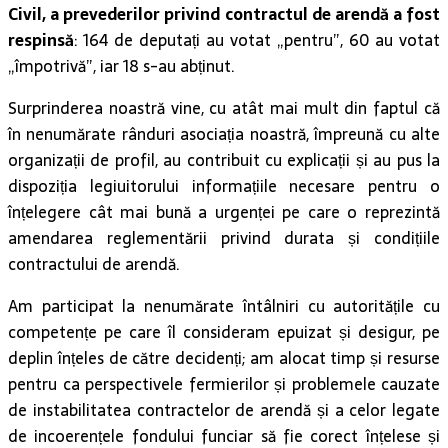
Civil, a prevederilor privind contractul de arendă a fost
respinsă
: 164 de deputați au votat „pentru”, 60 au votat
„împotrivă”, iar 18 s-au abținut.
Surprinderea noastră vine, cu atât mai mult din faptul că
în nenumărate rânduri asociația noastră, împreună cu alte
organizații de profil, au contribuit cu explicații și au pus la
dispoziția legiuitorului informațiile necesare pentru o
înțelegere cât mai bună a urgenței pe care o reprezintă
amendarea reglementării privind durata și condițiile
contractului de arendă.
Am participat la nenumărate întâlniri cu autoritățile cu
competențe pe care îl consideram epuizat și desigur, pe
deplin înțeles de către decidenți; am alocat timp și resurse
pentru ca perspectivele fermierilor și problemele cauzate
de instabilitatea contractelor de arendă și a celor legate
de incoerențele fondului funciar să fie corect înțelese și