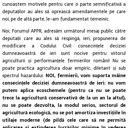
cunoaștem motivele pentru care o parte semnificativă a
deputaților au ales să oprească amendamentele pe care
noi, pe de altă parte, le-am fundamentat temeinic.
Noi, Forumul APPR, adresăm următorul mesaj public către
deputații care au ales să respingă, ieri, propunerea de
modificare a Codului Civil: consecințele deciziei
dumneavoastră de ieri sunt nocive pentru viitorul
agriculturii și performanțele fermierilor români! Nu se
poate practica agricultura doar empiric, diletant și sub
spectrul hazardului.
NOI, fermierii, vom suporta mâine
consecințele deciziei dumneavoastră de ieri: nu vom
putem aplica ecoschemele (pentru ca nu se poate
trece la agricultură conservativă de la un an la altul),
nu se poate dezvolta, la modul serios, sectorul de
agricultură ecologică, nu se pot amortiza investițiile în
utilaje moderne (de pildă cele care să ne permită
aplicarea și extinderea lucrărilor minime în vederea