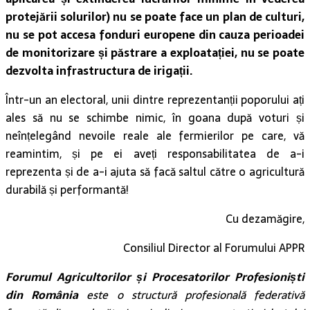
protejării solurilor) nu se poate face un plan de culturi,
nu se pot accesa fonduri europene din cauza perioadei
de monitorizare și păstrare a exploatației, nu se poate
dezvolta infrastructura de irigații.
Într-un an electoral, unii dintre reprezentanții poporului ați
ales să nu se schimbe nimic, în goana după voturi și
neînțelegând nevoile reale ale fermierilor pe care, vă
reamintim, și pe ei aveți responsabilitatea de a-i
reprezenta și de a-i ajuta să facă saltul către o agricultură
durabilă și performantă!
Cu dezamăgire,
Consiliul Director al Forumului APPR
Forumul Agricultorilor și Procesatorilor Profesioniști
din România
este o structură profesională federativă