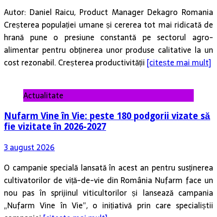
Autor: Daniel Raicu, Product Manager Dekagro Romania
Creșterea populației umane și cererea tot mai ridicată de
hrană pune o presiune constantă pe sectorul agro-
alimentar pentru obținerea unor produse calitative la un
cost rezonabil. Creșterea productivității
[citește mai mult]
Actualitate
Nufarm Vine în Vie: peste 180 podgorii vizate să
fie vizitate în 2026-2027
3 august 2026
O campanie specială lansată în acest an pentru susținerea
cultivatorilor de viță-de-vie din România Nufarm face un
nou pas în sprijinul viticultorilor și lansează campania
„Nufarm Vine în Vie”, o inițiativă prin care specialiștii