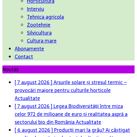
Horticultura
Interviu
Tehnica agricola
Zootehnie
Silvicultura
Cultura mare
Abonamente
Contact
Noutăți
[ 7 august 2026 ]
Arsurile solare și stresul termic –
provocări majore pentru culturile horticole
Actualitate
[ 7 august 2026 ]
Legea Biodiversității între miza
celor 972 de milioane de euro și realitatea aspră a
sectorului bio din România
Actualitate
[ 6 august 2026 ]
Producții mari la grâu? Ai câștigat