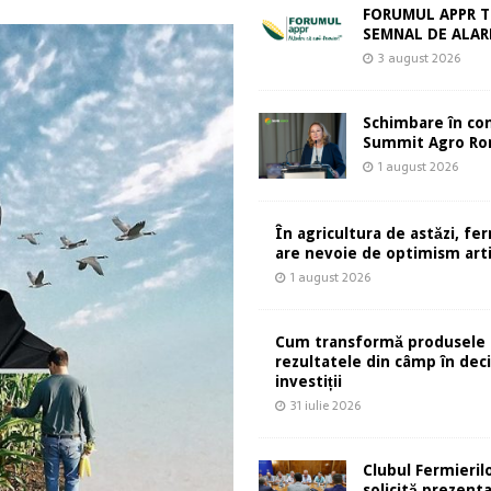
FORUMUL APPR T
SEMNAL DE ALA
3 august 2026
Schimbare în co
Summit Agro Ro
1 august 2026
În agricultura de astăzi, fe
are nevoie de optimism artif
1 august 2026
Cum transformă produsele 
rezultatele din câmp în deci
investiții
31 iulie 2026
Clubul Fermieril
solicită prezent