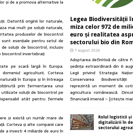
elor și de a promova alternative la
Legea Biodiversității î
. Datorită originii lor naturale,
miza celor 972 de mil
aza mai mult pe soluții naturale,
euro și realitatea asp
oritatea produselor de biocontrol
i sunt esențiale pentru setul de
sectorului bio din Ro
de soluții de biocontrol, inclusiv
7 august 2026
biocontrol invertebrați.
Adoptarea definitivă de către P
ședința extraordinară din 6 au
lizate pe scară largă în Europa.
Legii privind Strategia Națio
domeniul agriculturii, Corteva
Conservarea Biodiversității
 naturală în Europa și în întreaga
reprezintă un moment de coti
obținută prin fermentarea unui
agricultura românească. Dinc
tilizate soluții de biocontrol pe
financiară imensă –
[citește mai
dispensabil atât pentru fermele
Rolul logisticii și
tere și există un număr mare de
digitalizării în 
ță. Corteva și alte companii care
sectorului agro
 a investi 4 miliarde de euro în