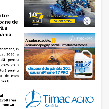
ntre
ioane de
ră a
mânia
arlament, în
gust 2026, a
nală pentru
 2026-2030
tură pentru
olo de miza
 mult]
 al
dezvoltarea
alimentar