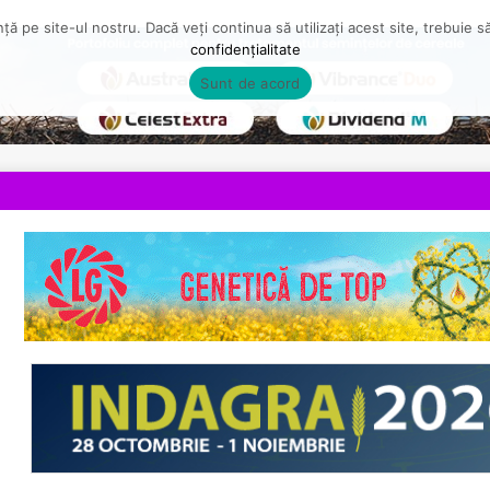
ă pe site-ul nostru. Dacă veți continua să utilizați acest site, trebuie 
confidențialitate
Sunt de acord