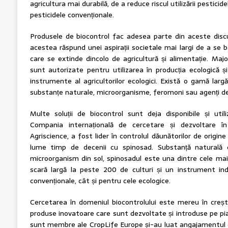
agricultura mai durabilă, de a reduce riscul utilizării pesticid
pesticidele convenționale.
Produsele de biocontrol fac adesea parte din aceste discuții
acestea răspund unei aspirații societale mai largi de a se b
care se extinde dincolo de agricultură și alimentație. Maj
sunt autorizate pentru utilizarea în producția ecologică ș
instrumente al agricultorilor ecologici. Există o gamă largă 
substanțe naturale, microorganisme, feromoni sau agenți de 
Multe soluții de biocontrol sunt deja disponibile și uti
Compania internațională de cercetare și dezvoltare în 
Agriscience, a fost lider în controlul dăunătorilor de origine
lume timp de decenii cu spinosad. Substanță naturală 
microorganism din sol, spinosadul este una dintre cele mai u
scară largă la peste 200 de culturi și un instrument in
convenționale, cât și pentru cele ecologice.
Cercetarea în domeniul biocontrolului este mereu în creș
produse inovatoare care sunt dezvoltate și introduse pe pia
sunt membre ale CropLife Europe și-au luat angajamentul de