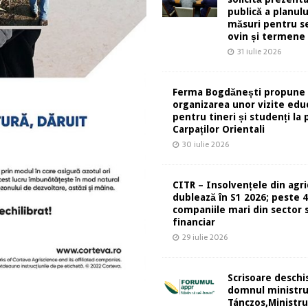
publică a planulu
măsuri pentru s
ovin și termene
31 iulie 2026
Ferma Bogdănești propune
organizarea unor vizite edu
pentru tineri și studenți la 
Carpaților Orientali
30 iulie 2026
CITR – Insolvențele din agri
dublează în S1 2026; peste 
companiile mari din sector s
financiar
29 iulie 2026
Scrisoare deschi
domnul ministr
Tánczos,Ministru