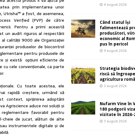
ea acestui produs îi va ajuta pe
4 august 2026
litatea prin implementarea unor
 an, Utrisha™ a fost, de asemenea,
ocess Verified (PVP) de către
Când statul își
ericii. Pentru a primi această
falimentează pro
t un audit riguros al respectării
producători, viit
economic al Rom
 calității 9000 ale Organizației
pus în pericol
guranței produselor de biocontrol
4 august 2026
reglementare pentru produsele de
ze și există opțiuni eficiente de
ie cu cele convenționale, ca parte
Strategia biodive
or.
riscă să îngroap
agricultura rom
nționale. Cu toate acestea, ele
3 august 2026
mai rapidă creștere, urmând să
 context, sprijinirea adoptării
Nufarm Vine în V
va Agriscience aduce noi soluții și
180 podgorii viza
e reglementare favorabil pentru
vizitate în 2026
-cheie de jucat, alături de alte
3 august 2026
r sau instrumentele digitale și de
bilă.