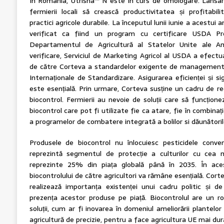
În România, Utrisha™ N este în curs de omologare. Lansar
fermierii locali să crească productivitatea și profitabi
practici agricole durabile. La începutul lunii iunie a acestui
verificat ca fiind un program cu certificare USDA Pr
Departamentul de Agricultură al Statelor Unite ale Am
verificare, Serviciul de Marketing Agricol al USDA a efectua
de către Corteva a standardelor exigente de management al
Internaționale de Standardizare. Asigurarea eficienței și si
este esențială. Prin urmare, Corteva susține un cadru de 
biocontrol. Fermierii au nevoie de soluții care să funcțione
biocontrol care pot fi utilizate fie ca atare, fie în combinaț
a programelor de combatere integrată a bolilor si dăunătoril
Produsele de biocontrol nu înlocuiesc pesticidele conve
reprezintă segmentul de protecție a culturilor cu cea 
reprezinte 25% din piața globală până în 2035. În acest
biocontrolului de către agricultori va rămâne esențială. Corte
realizează importanța existenței unui cadru politic și d
prezența acestor produse pe piață. Biocontrolul are un rol
soluții, cum ar fi inovarea în domeniul ameliorării plantelo
agricultură de precizie, pentru a face agricultura UE mai dura