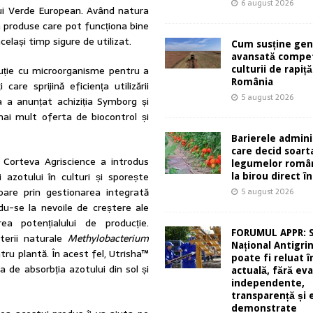
6 august 2026
ului Verde European. Având natura
a produse care pot funcționa bine
celași timp sigure de utilizat.
Cum susține gen
avansată compet
luție cu microorganisme pentru a
culturii de rapiță
România
are sprijină eficiența utilizării
5 august 2026
va a anunțat achiziția Symborg și
mai mult oferta de biocontrol și
Barierele admini
care decid soart
, Corteva Agriscience a introdus
legumelor român
i azotului în culturi și sporește
la birou direct în
loare prin gestionarea integrată
5 august 2026
ndu-se la nevoile de creștere ale
a potențialului de producție.
FORUMUL APPR: 
terii naturale
Methylobacterium
Național Antigri
tru plantă. În acest fel, Utrisha™
poate fi reluat 
 de absorbția azotului din sol și
actuală, fără eva
independente,
transparență și 
demonstrate