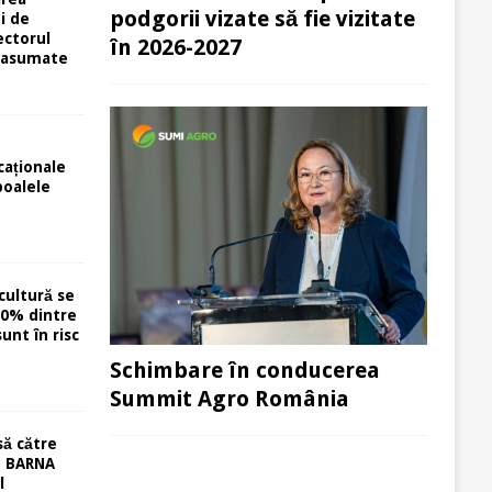
podgorii vizate să fie vizitate
i de
ectorul
în 2026-2027
 asumate
caționale
poalele
cultură se
40% dintre
unt în risc
Schimbare în conducerea
Summit Agro România
să către
u BARNA
l