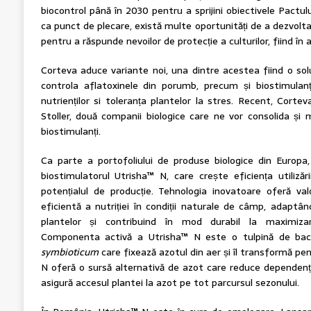
biocontrol până în 2030 pentru a sprijini obiectivele Pact
ca punct de plecare, există multe oportunități de a dezvolt
pentru a răspunde nevoilor de protecție a culturilor, fiind în a
Corteva aduce variante noi, una dintre acestea fiind o so
controla aflatoxinele din porumb, precum și biostimulanți c
nutrienților si toleranța plantelor la stres. Recent, Corte
Stoller, două companii biologice care ne vor consolida și 
biostimulanți.
Ca parte a portofoliului de produse biologice din Europa
biostimulatorul Utrisha™ N, care crește eficiența utilizări
potențialul de producție. Tehnologia inovatoare oferă va
eficientă a nutriției în condiții naturale de câmp, adaptâ
plantelor și contribuind în mod durabil la maximizare
Componenta activă a Utrisha™ N este o tulpină de bac
symbioticum
care fixează azotul din aer și îl transformă pen
N oferă o sursă alternativă de azot care reduce dependența
asigură accesul plantei la azot pe tot parcursul sezonului.