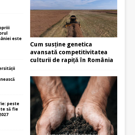
priii
orul
âniei este
Cum susține genetica
avansată competitivitatea
culturii de rapiță în România
rsității
e
ânească
ie: peste
te să fie
-2027