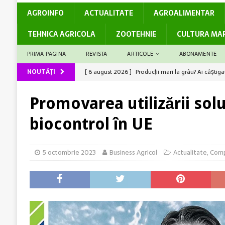
AGROINFO
ACTUALITATE
AGROALIMENTAR
TEHNICA AGRICOLA
ZOOTEHNIE
CULTURA MA
PRIMA PAGINA
REVISTA
ARTICOLE
ABONAMENTE
NOUTĂȚI
[ 6 august 2026 ]
Rolul logisticii și al digitalizări
[ 5 august 2026 ]
Cum susține genetica avansată co
Promovarea utilizării solu
[ 5 august 2026 ]
Barierele administrative care dec
biocontrol în UE
[ 7 august 2026 ]
Legea Biodiversității între miza c
România
ACTUALITATE
5 octombrie 2023
Business Agricol
Actualitate
,
Comp
[ 6 august 2026 ]
Producții mari la grâu? Ai câștiga