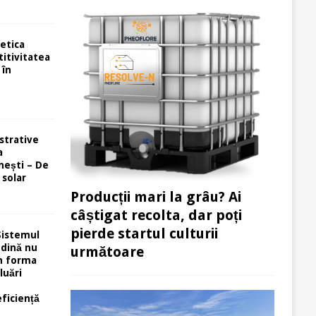
etica
itivitatea
 în
strative
a
ești – De
 solar
Producții mari la grâu? Ai
câștigat recolta, dar poți
pierde startul culturii
Sistemul
ndină nu
următoare
în forma
luări
eficiență