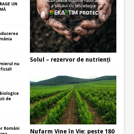
RAGE UN
RMĂ
nducerea
mânia
Solul – rezervor de nutrienți
rmierul nu
icial!
biologice
zii de
or Români
Nufarm Vine în Vie: peste 180
area