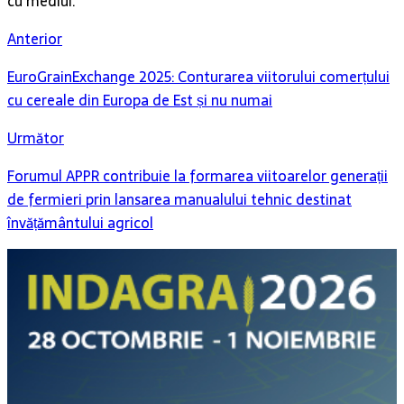
cu mediul.
Anterior
EuroGrainExchange 2025: Conturarea viitorului comerțului
cu cereale din Europa de Est și nu numai
Următor
Forumul APPR contribuie la formarea viitoarelor generații
de fermieri prin lansarea manualului tehnic destinat
învățământului agricol