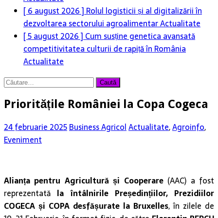
[ 6 august 2026 ]
Rolul logisticii și al digitalizării în
dezvoltarea sectorului agroalimentar
Actualitate
[ 5 august 2026 ]
Cum susține genetica avansată
competitivitatea culturii de rapiță în România
Actualitate
Caută
după:
Prioritățile României la Copa Cogeca
24 februarie 2025
Business Agricol
Actualitate
,
Agroinfo
,
Eveniment
Alianța pentru Agricultură și Cooperare
(AAC) a fost
reprezentată
la întâlnirile Președințiilor, Prezidiilor
COGECA și COPA desfășurate la Bruxelles
, în zilele de