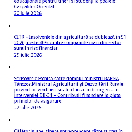
educaționale pentru tineri și studenți la poalele
Carpaților Orientali
30 iulie 2026
CITR – Insolvențele din agricultură se dublează în S1
2026; peste 40% dintre companiile mari din sector
sunt în risc financiar
29 iulie 2026
Scrisoare deschisă către domnul ministru BARNA
Tánczos,Ministrul Agriculturii și Dezvoltării Rurale
privind privind necesitatea lansării de urgență a
intervenției DR-31 – Contribuții financiare la plata
primelor de asigurare
27 iulie 2026
Călătoria unei tinere antreprenoare către succes în