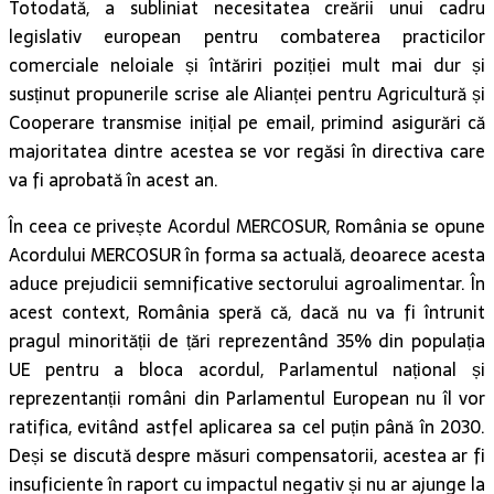
Totodată, a subliniat necesitatea creării unui cadru
legislativ european pentru combaterea practicilor
comerciale neloiale și întăriri poziției mult mai dur și
susținut propunerile scrise ale Alianței pentru Agricultură și
Cooperare transmise inițial pe email, primind asigurări că
majoritatea dintre acestea se vor regăsi în directiva care
va fi aprobată în acest an.
În ceea ce privește Acordul MERCOSUR, România se opune
Acordului MERCOSUR în forma sa actuală, deoarece acesta
aduce prejudicii semnificative sectorului agroalimentar. În
acest context, România speră că, dacă nu va fi întrunit
pragul minorității de țări reprezentând 35% din populația
UE pentru a bloca acordul, Parlamentul național și
reprezentanții români din Parlamentul European nu îl vor
ratifica, evitând astfel aplicarea sa cel puțin până în 2030.
Deși se discută despre măsuri compensatorii, acestea ar fi
insuficiente în raport cu impactul negativ și nu ar ajunge la