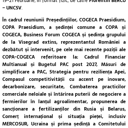
19-21 Februarie, în format fizic, de către
Florentin BERCU
– UNCSV
.
În cadrul reuniunii Președințiilor, COGECA Praesidium,
COPA Praesidium, a ședinței comune a COPA și
COGECA, Business Forum COGECA și ședința grupului
de la Visegrad extins, reprezentantul României a
dezbătut și intervenit, pe cele mai recente poziții ale
COPA-COGECA referitoare la: Cadrul Financiar
Multianual și Bugetul PAC post 2027, Măsuri de
simplificare a PAC, Strategia pentru reziliența Apei,
Compasul competitivității cu accent pe inovare,
decarbonizare, securitate, Combaterea practicilor
comerciale neloiale și întărirea puterii de negociere a
fermierilor în lanțul agroalimentar, propunerea de
sancționare a fertilizanților din Rusia și Belarus,
Comerț internațional și situația pieței, inclusiv
MERCOSUR, Ucraina și prima ședință a Comitetului