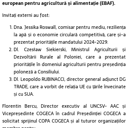
european pentru agricultură și alimentație (EBAF).
Invitați externi au fost:
Dna. Jessika Roswall, comisar pentru mediu, reziliența
la apă și o economie circulară competitivă, care și-a
prezentat prioritățile mandatului 2024-2029.
Dl. Czesław Siekierski, Ministrul Agriculturii și
Dezvoltării Rurale al Poloniei, care a prezentat
prioritățile în domeniul agriculturii pentru președinția
poloneză a Consiliului.
Dl. Leopoldo RUBINACCI, director general adjunct DG
TRADE, care a vorbit de relația UE cu țările învecinate
și cu SUA.
Florentin Bercu, Director executiv al UNCSV- AAC și
Vicepreședinte COGECA în cadrul Președinției COGECA a
solicitat sprijinul COPA COGECA și al tuturor organizațiilor