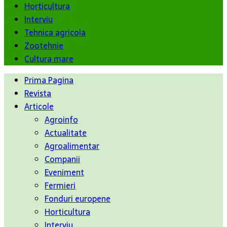
Horticultura
Interviu
Tehnica agricola
Zootehnie
Cultura mare
Prima Pagina
Revista
Articole
Agroinfo
Actualitate
Agroalimentar
Companii
Eveniment
Fermieri
Fonduri europene
Horticultura
Interviu