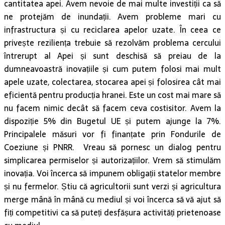
cantitatea apei. Avem nevoie de mai multe investiții ca să
ne protejăm de inundații. Avem probleme mari cu
infrastructura și cu reciclarea apelor uzate. În ceea ce
privește reziliența trebuie să rezolvăm problema cercului
întrerupt al Apei și sunt deschisă să preiau de la
dumneavoastră inovațiile și cum putem folosi mai mult
apele uzate, colectarea, stocarea apei și folosirea cât mai
eficientă pentru producția hranei. Este un cost mai mare să
nu facem nimic decât să facem ceva costisitor. Avem la
dispoziție 5% din Bugetul UE și putem ajunge la 7%.
Principalele măsuri vor fi finanțate prin Fondurile de
Coeziune și PNRR. Vreau să pornesc un dialog pentru
simplicarea permiselor și autorizațiilor. Vrem să stimulăm
inovația. Voi încerca să impunem obligații statelor membre
și nu fermelor. Știu că agricultorii sunt verzi și agricultura
merge mână în mână cu mediul și voi încerca să vă ajut să
fiți competitivi ca să puteți desfășura activități prietenoase