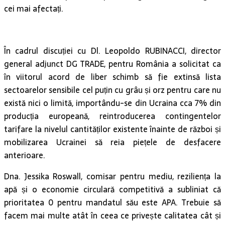
cei mai afectați.
În cadrul discuției cu Dl. Leopoldo RUBINACCI, director
general adjunct DG TRADE, pentru România a solicitat ca
în viitorul acord de liber schimb să fie extinsă lista
sectoarelor sensibile cel puțin cu grâu și orz pentru care nu
există nici o limită, importându-se din Ucraina cca 7% din
producția europeană, reintroducerea contingentelor
tarifare la nivelul cantităților existente înainte de război și
mobilizarea Ucrainei să reia piețele de desfacere
anterioare.
Dna. Jessika Roswall, comisar pentru mediu, reziliența la
apă și o economie circulară competitivă a subliniat că
prioritatea 0 pentru mandatul său este APA. Trebuie să
facem mai multe atât în ceea ce privește calitatea cât și