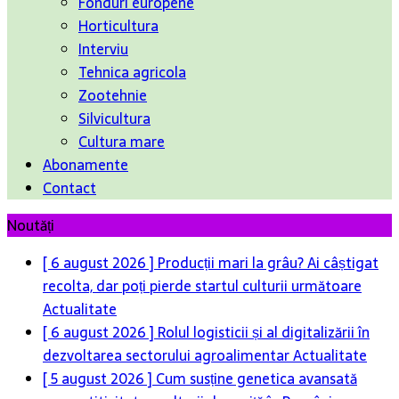
Fonduri europene
Horticultura
Interviu
Tehnica agricola
Zootehnie
Silvicultura
Cultura mare
Abonamente
Contact
Noutăți
[ 6 august 2026 ]
Producții mari la grâu? Ai câștigat
recolta, dar poți pierde startul culturii următoare
Actualitate
[ 6 august 2026 ]
Rolul logisticii și al digitalizării în
dezvoltarea sectorului agroalimentar
Actualitate
[ 5 august 2026 ]
Cum susține genetica avansată