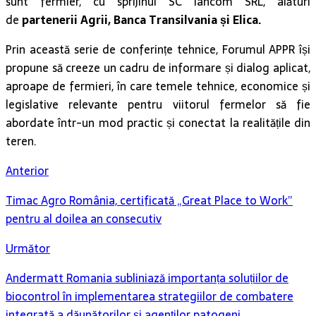
sunt fermier, cu sprijinul SC Iancom SRL, alături
de
partenerii Agrii, Banca Transilvania și Elica.
Prin această serie de conferințe tehnice, Forumul APPR își
propune să creeze un cadru de informare și dialog aplicat,
aproape de fermieri, în care temele tehnice, economice și
legislative relevante pentru viitorul fermelor să fie
abordate într-un mod practic și conectat la realitățile din
teren.
Anterior
Timac Agro România, certificată „Great Place to Work”
pentru al doilea an consecutiv
Următor
Andermatt Romania subliniază importanța soluțiilor de
biocontrol în implementarea strategiilor de combatere
integrată a dăunătorilor și agenților patogeni