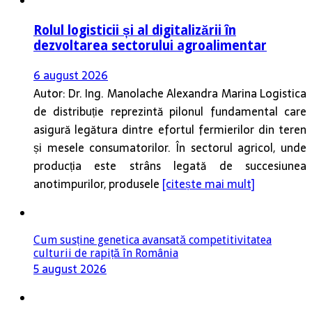
Rolul logisticii și al digitalizării în
dezvoltarea sectorului agroalimentar
6 august 2026
Autor: Dr. Ing. Manolache Alexandra Marina Logistica
de distribuție reprezintă pilonul fundamental care
asigură legătura dintre efortul fermierilor din teren
și mesele consumatorilor. În sectorul agricol, unde
producția este strâns legată de succesiunea
anotimpurilor, produsele
[citește mai mult]
Cum susține genetica avansată competitivitatea
culturii de rapiță în România
5 august 2026