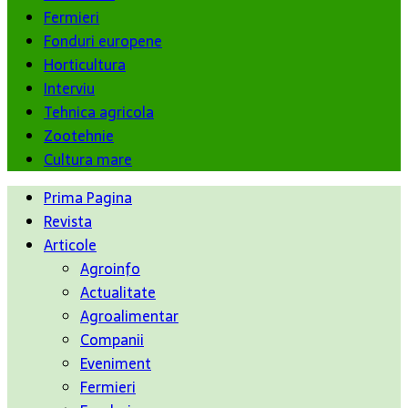
Fermieri
Fonduri europene
Horticultura
Interviu
Tehnica agricola
Zootehnie
Cultura mare
Prima Pagina
Revista
Articole
Agroinfo
Actualitate
Agroalimentar
Companii
Eveniment
Fermieri