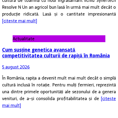
cultura de toamnă cu noul ingrasamant lichid Synertech
Resolve N Un an agricol bun lasă în urmă mai mult decât o
producție ridicată. Lasă și o cantitate impresionantă
[citește mai mult]
Actualitate
Cum susține genetica avansată
competitivitatea culturii de rapiță în România
5 august 2026
În România, rapița a devenit mult mai mult decât o simplă
cultură inclusă în rotație. Pentru mulți fermieri, reprezintă
una dintre primele oportunități ale sezonului de a genera
venituri, de a-și consolida profitabilitatea și de
[citește
mai mult]