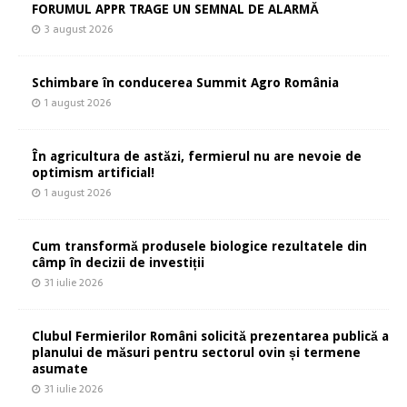
FORUMUL APPR TRAGE UN SEMNAL DE ALARMĂ
3 august 2026
Schimbare în conducerea Summit Agro România
1 august 2026
În agricultura de astăzi, fermierul nu are nevoie de
optimism artificial!
1 august 2026
Cum transformă produsele biologice rezultatele din
câmp în decizii de investiții
31 iulie 2026
Clubul Fermierilor Români solicită prezentarea publică a
planului de măsuri pentru sectorul ovin și termene
asumate
31 iulie 2026