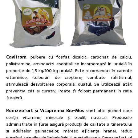
Cavitrom
, pulbere cu fosfat dicalcic, carbonat de calciu,
polivitamine, aminoacizi esenţiali se încorporează în uruială în
proporţie de 1,5 kg/100 kg uruială. Este recomandat în carenţe
vitaminice, tulburări de creştere; combate rahitismul,
stimulează dezvoltarea corporală, ouatul. Se utilizează atât
preventiv, cât și curativ. Poate fi folosit permanent în rația
furajeră.
Romzeofort şi Vitapremix Bio-Mos
sunt alte pulberi care
conţin vitamine, minerale şi zeoliţi naturali. Produsele
administrate în furaj asigură producţii de calitate a tineretului
şi adultelor galinaceelor, măresc eficienţa hranei, reduc
numărul cazurilor de îmbolnăviri şi mortalitatea. Romzeofort-ul