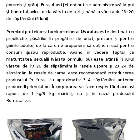
porumb şi grâu). Furajul astfel obţinut se administrează la pui
şi tineretul avicol de la vârsta de o zi şi până la vârsta de 18-20
de săptămâni (5 luni).
Premixul proteino-vitamino-mineral
Ovoplus
este destinat cu
predilecţie, păsărilor în pregătire de ouat, precum şi pentru
găinile adulte, de la care ne propunem să obţinem ouă pentru
consum şi/sau reproducţie. Având în vedere faptul că
maturitatea sexuală (vârsta primului ou) este atinsă în jurul
vârstei de 19-20 de săptămâni la rasele uşoare şi 23-24 de
săptămâni la rasele de carne, este recomandată introducerea
produsului în furaj, cu aproximativ 3-4 săptămâni anterior
producerii primului ou. Încorporarea se face respectând acelaşi
raport de 1 kg/9 kg măciniş, ca şi în cazul produsului
Romstarter.