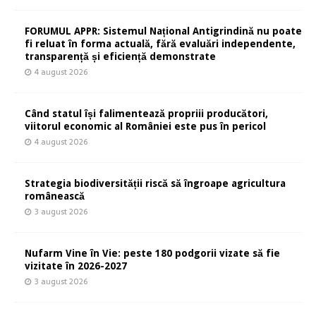
FORUMUL APPR: Sistemul Național Antigrindină nu poate
fi reluat în forma actuală, fără evaluări independente,
transparență și eficiență demonstrate
4 august 2026
Când statul își falimentează propriii producători,
viitorul economic al României este pus în pericol
4 august 2026
Strategia biodiversității riscă să îngroape agricultura
românească
3 august 2026
Nufarm Vine în Vie: peste 180 podgorii vizate să fie
vizitate în 2026-2027
3 august 2026