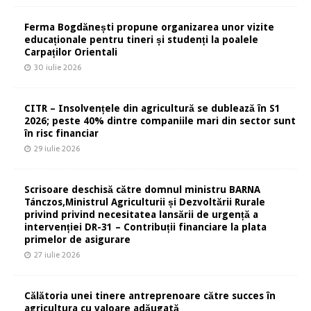
Ferma Bogdănești propune organizarea unor vizite
educaționale pentru tineri și studenți la poalele
Carpaților Orientali
30 iulie 2026
CITR – Insolvențele din agricultură se dublează în S1
2026; peste 40% dintre companiile mari din sector sunt
în risc financiar
29 iulie 2026
Scrisoare deschisă către domnul ministru BARNA
Tánczos,Ministrul Agriculturii și Dezvoltării Rurale
privind privind necesitatea lansării de urgență a
intervenției DR-31 – Contribuții financiare la plata
primelor de asigurare
27 iulie 2026
Călătoria unei tinere antreprenoare către succes în
agricultura cu valoare adăugată