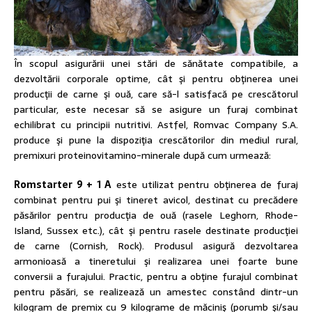
În scopul asigurării unei stări de sănătate compatibile, a
dezvoltării corporale optime, cât şi pentru obţinerea unei
producţii de carne şi ouă, care să-l satisfacă pe crescătorul
particular, este necesar să se asigure un furaj combinat
echilibrat cu principii nutritivi. Astfel, Romvac Company S.A.
produce şi pune la dispoziţia crescătorilor din mediul rural,
premixuri proteinovitamino-minerale după cum urmează:
Romstarter 9 + 1 A
este utilizat pentru obţinerea de furaj
combinat pentru pui şi tineret avicol, destinat cu precădere
păsărilor pentru producţia de ouă (rasele Leghorn, Rhode-
Island, Sussex etc.), cât şi pentru rasele destinate producţiei
de carne (Cornish, Rock). Produsul asigură dezvoltarea
armonioasă a tineretului şi realizarea unei foarte bune
conversii a furajului. Practic, pentru a obţine furajul combinat
pentru păsări, se realizează un amestec constând dintr-un
kilogram de premix cu 9 kilograme de măciniş (porumb şi/sau