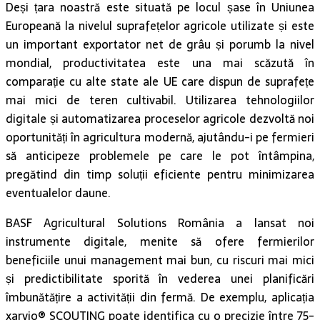
Deși țara noastră este situată pe locul șase în Uniunea
Europeană la nivelul suprafețelor agricole utilizate și este
un important exportator net de grâu și porumb la nivel
mondial, productivitatea este una mai scăzută în
comparație cu alte state ale UE care dispun de suprafețe
mai mici de teren cultivabil. Utilizarea tehnologiilor
digitale și automatizarea proceselor agricole dezvoltă noi
oportunități în agricultura modernă, ajutându-i pe fermieri
să anticipeze problemele pe care le pot întâmpina,
pregătind din timp soluții eficiente pentru minimizarea
eventualelor daune.
BASF Agricultural Solutions România a lansat noi
instrumente digitale, menite să ofere fermierilor
beneficiile unui management mai bun, cu riscuri mai mici
și predictibilitate sporită în vederea unei planificări
îmbunătățire a activității din fermă. De exemplu, aplicația
xarvio® SCOUTING poate identifica cu o precizie între 75-