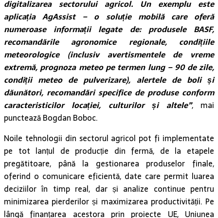
digitalizarea sectorului agricol. Un exemplu este
aplicația AgAssist – o soluție mobilă care oferă
numeroase informații legate de: produsele BASF,
recomandările agronomice regionale, condițiile
meteorologice (inclusiv avertismentele de vreme
extremă, prognoza meteo pe termen lung – 90 de zile,
condiții meteo de pulverizare), alertele de boli și
dăunători, recomandări specifice de produse conform
caracteristicilor locației, culturilor și altele”
, mai
punctează Bogdan Boboc.
Noile tehnologii din sectorul agricol pot fi implementate
pe tot lanțul de producție din fermă, de la etapele
pregătitoare, până la gestionarea produselor finale,
oferind o comunicare eficientă, date care permit luarea
deciziilor în timp real, dar și analize continue pentru
minimizarea pierderilor și maximizarea productivității. Pe
lângă finanțarea acestora prin proiecte UE, Uniunea