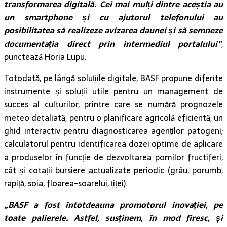
transformarea digitală. Cei mai mulți dintre aceștia au
un smartphone și cu ajutorul telefonului au
posibilitatea să realizeze avizarea daunei și să semneze
documentația direct prin intermediul portalului”
,
punctează Horia Lupu.
Totodată, pe lângă soluțiile digitale, BASF propune diferite
instrumente și soluții utile pentru un management de
succes al culturilor, printre care se numără prognozele
meteo detaliată, pentru o planificare agricolă eficientă, un
ghid interactiv pentru diagnosticarea agenților patogeni;
calculatorul pentru identificarea dozei optime de aplicare
a produselor în funcție de dezvoltarea pomilor fructiferi,
cât și cotații bursiere actualizate periodic (grâu, porumb,
rapiță, soia, floarea-soarelui, țiței).
„BASF a fost întotdeauna promotorul inovației, pe
toate palierele. Astfel, susținem, în mod firesc, și