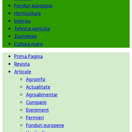
Fonduri europene
Horticultura
Interviu
Tehnica agricola
Zootehnie
Cultura mare
Prima Pagina
Revista
Articole
Agroinfo
Actualitate
Agroalimentar
Companii
Eveniment
Fermieri
Fonduri europene