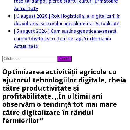
recolta, dar poți pierde startul culturii următoare
Actualitate
[ 6 august 2026 ]
Rolul logisticii și al digitalizării în
dezvoltarea sectorului agroalimentar
Actualitate
[ 5 august 2026 ]
Cum susține genetica avansată
competitivitatea culturii de rapiță în România
Actualitate
Caută
după:
Optimizarea activității agricole cu
ajutorul tehnologiilor digitale, cheia
către productivitate și
profitabilitate. „În ultimii ani
observăm o tendință tot mai mare
către digitalizare în rândul
fermierilor”