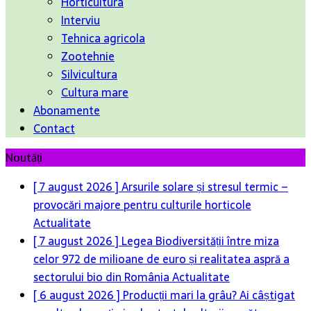
Horticultura
Interviu
Tehnica agricola
Zootehnie
Silvicultura
Cultura mare
Abonamente
Contact
Noutăți
[ 7 august 2026 ]
Arsurile solare și stresul termic –
provocări majore pentru culturile horticole
Actualitate
[ 7 august 2026 ]
Legea Biodiversității între miza
celor 972 de milioane de euro și realitatea aspră a
sectorului bio din România
Actualitate
[ 6 august 2026 ]
Producții mari la grâu? Ai câștigat