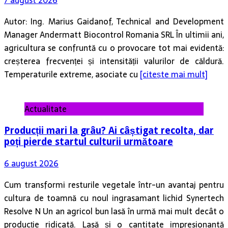
Autor: Ing. Marius Gaidanof, Technical and Development
Manager Andermatt Biocontrol Romania SRL În ultimii ani,
agricultura se confruntă cu o provocare tot mai evidentă:
creșterea frecvenței și intensității valurilor de căldură.
Temperaturile extreme, asociate cu
[citește mai mult]
Actualitate
Producții mari la grâu? Ai câștigat recolta, dar
poți pierde startul culturii următoare
6 august 2026
Cum transformi resturile vegetale într-un avantaj pentru
cultura de toamnă cu noul ingrasamant lichid Synertech
Resolve N Un an agricol bun lasă în urmă mai mult decât o
producție ridicată. Lasă și o cantitate impresionantă