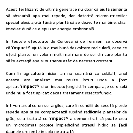
Acest fertilizant de ultimă generație nu doar că ajută sămânța
să absoarbă apa mai repede, dar datorită micronutrienților
special aleși, ajută tânăra plantă să se dezvolte mai bine, chiar
imediat după ce a epuizat energia embrională.
In testele efectuate de Corteva și de fermieri, se observă
că
Ympact
®
ajută la o mai bună dezvoltare radiculară, ceea ce
oferă plantei un volum mult mai mare de sol din care planta
să își extragă apa și nutrienții atât de necesari creșterii.
Cum în agricultură niciun an nu seamănă cu celălalt, anul
acesta am analizat mai multe loturi unde a fost
aplicat
Ympact
®
si un insectofungicid, în comparație cu o solă
unde nu a fost aplicat decat tratament insectofungic.
Intr-un areal cu un sol argilos, care în condiții de secetă pierde
repede apa și se compactează rupând rădăcinile plantelor de
grâu, sola tratată cu
Ympact
®
a demonstrat că poate crea
un microclimat propice împiedicând stresul hidric să facă
daunele prezente în sola netratată.