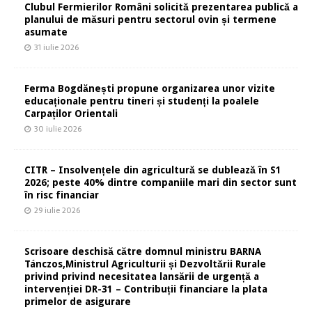
Clubul Fermierilor Români solicită prezentarea publică a
planului de măsuri pentru sectorul ovin și termene
asumate
31 iulie 2026
Ferma Bogdănești propune organizarea unor vizite
educaționale pentru tineri și studenți la poalele
Carpaților Orientali
30 iulie 2026
CITR – Insolvențele din agricultură se dublează în S1
2026; peste 40% dintre companiile mari din sector sunt
în risc financiar
29 iulie 2026
Scrisoare deschisă către domnul ministru BARNA
Tánczos,Ministrul Agriculturii și Dezvoltării Rurale
privind privind necesitatea lansării de urgență a
intervenției DR-31 – Contribuții financiare la plata
primelor de asigurare