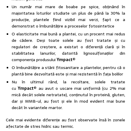
Un număr mai mare de boabe pe spice, obținând în
majoritatea loturilor studiate un plus de până la 30% la
producție, plantele fiind vizibil mai verzi, fapt ce a
demonstrat o îmbunătățire a proceselor fotosintetice
O elasticitate mai bună a plantei, cu un procent mai redus
de cădere. Deși toate solele au fost tratate și cu
regulatori de creștere, a existat o diferență clară și în
stabilitatea lanurilor, datorită lignosulfonaților din
componența produsului
Ympact
®
O îmbunătățire a stării fitosanitare a plantelor, pentru că o
plantă bine dezvoltată este și mai rezistentă în fața bolilor
Nu în ultimul rând, la recoltare, solele tratate
cu
Ympact
®
au avut o uscare mai uniformă (cu 2% mai
mică decât solele netratate), conținutul în proteină, gluten,
dar și MMB-ul, au fost și ele în mod evident mai bune
decât în variantele martor.
Cele mai evidente diferențe au fost observate însă în zonele
afectate de stres hidric sau termic.