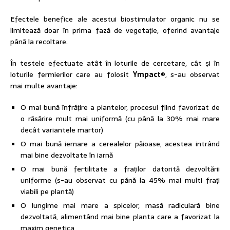
Efectele benefice ale acestui biostimulator organic nu se
limitează doar în prima fază de vegetație, oferind avantaje
până la recoltare.
În testele efectuate atât în loturile de cercetare, cât și în
loturile fermierilor care au folosit
Ympact
®, s-au observat
mai multe avantaje:
O mai bună înfrățire a plantelor, procesul fiind favorizat de
o răsărire mult mai uniformă (cu până la 30% mai mare
decât variantele martor)
O mai bună iernare a cerealelor păioase, acestea intrând
mai bine dezvoltate în iarnă
O mai bună fertilitate a fraților datorită dezvoltării
uniforme (s-au observat cu pănă la 45% mai multi frați
viabili pe plantă)
O lungime mai mare a spicelor, masă radiculară bine
dezvoltată, alimentând mai bine planta care a favorizat la
maxim genetica