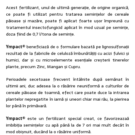
Acest fertilizant, unul de ultimă generație, de origine organică,
ce poate fi utilizat pentru tratarea semințelor de cereale
păioase și mazăre, poate fi aplicat foarte ușor împreună cu
tratamentul insectofungicid aplicat în mod uzual pe semințe,
doza fiind de 0,7 l/tona de semințe.
Ympact
®
beneficiază de o formulare bazată pe lignosulfonații
rezultați de la fabricile de celuloză îmbunătățiți cu acizi fulvici și
humici, dar și cu microelemente esențiale creșterii tinerelor
plante, precum Zinc, Mangan și Cupru.
Perioadele secetoase frecvent întâlnite după semănat în
ultimii ani, duc adesea la o răsărire neuniformă a culturilor de
cereale păioase de toamnă, efect care poate duce la intrarea
plantelor nepregatite în iarnă și uneori chiar mai rău, la pierirea
lor până în primăvară.
Ympact
®
este un fertilizant special creat, ce favorizeazaă
imbibiția semințelor cu apă până la de 7 ori mai mult decât în
mod obișnuit, ducând la o răsărire uniformă.