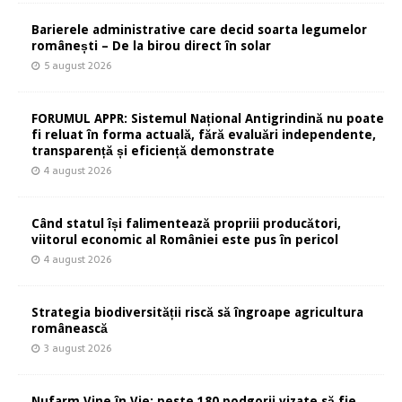
Barierele administrative care decid soarta legumelor
românești – De la birou direct în solar
5 august 2026
FORUMUL APPR: Sistemul Național Antigrindină nu poate
fi reluat în forma actuală, fără evaluări independente,
transparență și eficiență demonstrate
4 august 2026
Când statul își falimentează propriii producători,
viitorul economic al României este pus în pericol
4 august 2026
Strategia biodiversității riscă să îngroape agricultura
românească
3 august 2026
Nufarm Vine în Vie: peste 180 podgorii vizate să fie