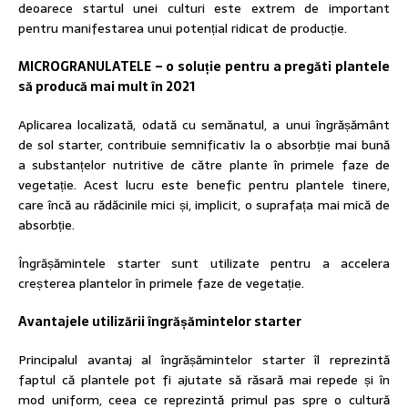
deoarece startul unei culturi este extrem de important
pentru manifestarea unui potențial ridicat de producție.
MICROGRANULATELE – o soluție pentru a pregăti plantele
să producă mai mult în 2021
Aplicarea localizată, odată cu semănatul, a unui îngrășământ
de sol starter, contribuie semnificativ la o absorbție mai bună
a substanțelor nutritive de către plante în primele faze de
vegetație. Acest lucru este benefic pentru plantele tinere,
care încă au rădăcinile mici și, implicit, o suprafața mai mică de
absorbție.
Îngrășămintele starter sunt utilizate pentru a accelera
creșterea plantelor în primele faze de vegetație.
Avantajele utilizării îngrășămintelor starter
Principalul avantaj al îngrășămintelor starter îl reprezintă
faptul că plantele pot fi ajutate să răsară mai repede și în
mod uniform, ceea ce reprezintă primul pas spre o cultură