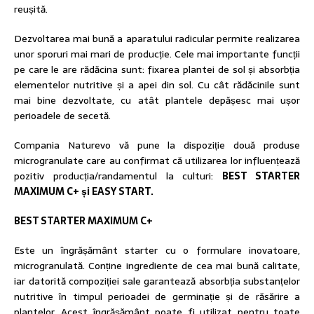
reușită.
Dezvoltarea mai bună a aparatului radicular permite realizarea
unor sporuri mai mari de producție. Cele mai importante funcții
pe care le are rădăcina sunt: fixarea plantei de sol și absorbția
elementelor nutritive și a apei din sol. Cu cât rădăcinile sunt
mai bine dezvoltate, cu atât plantele depășesc mai ușor
perioadele de secetă.
Compania Naturevo vă pune la dispoziție două produse
microgranulate care au confirmat că utilizarea lor influențează
pozitiv producția/randamentul la culturi:
BEST STARTER
MAXIMUM C+ și EASY START.
BEST STARTER MAXIMUM C+
Este un îngrășământ starter cu o formulare inovatoare,
microgranulată. Conține ingrediente de cea mai bună calitate,
iar datorită compoziției sale garantează absorbția substanțelor
nutritive în timpul perioadei de germinație și de răsărire a
plantelor. Acest îngrășământ poate fi utilizat pentru toate