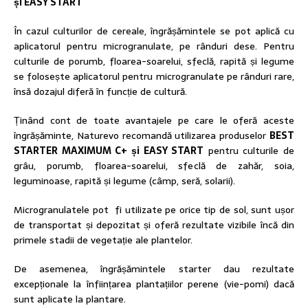
și EASY START
În cazul culturilor de cereale, îngrășămintele se pot aplică cu
aplicatorul pentru microgranulate, pe rânduri dese. Pentru
culturile de porumb, floarea-soarelui, sfeclă, rapită și legume
se folosește aplicatorul pentru microgranulate pe rânduri rare,
însă dozajul diferă în funcție de cultură.
Ținând cont de toate avantajele pe care le oferă aceste
îngrășăminte, Naturevo recomandă utilizarea produselor
BEST
STARTER MAXIMUM C+ și EASY START
pentru culturile de
grâu, porumb, floarea-soarelui, sfeclă de zahăr, soia,
leguminoase, rapită și legume (câmp, seră, solarii).
Microgranulatele pot fi utilizate pe orice tip de sol, sunt ușor
de transportat și depozitat și oferă rezultate vizibile încă din
primele stadii de vegetație ale plantelor.
De asemenea, îngrășămintele starter dau rezultate
excepționale la înființarea plantațiilor perene (vie-pomi) dacă
sunt aplicate la plantare.