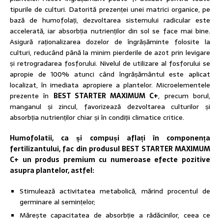
tipurile de culturi. Datorită prezenței unei matrici organice, pe
bază de humofolați, dezvoltarea sistemului radicular este
accelerată, iar absorbția nutrienților din sol se face mai bine.
Asigură raționalizarea dozelor de îngrășăminte folosite la
culturi, reducând până la minim pierderile de azot prin levigare
și retrogradarea fosforului. Nivelul de utilizare al fosforului se
apropie de 100% atunci când îngrășământul este aplicat
localizat, în imediata apropiere a plantelor. Microelementele
prezente în
BEST STARTER MAXIMUM C+
, precum borul,
manganul și zincul, favorizează dezvoltarea culturilor și
absorbția nutrienților chiar și în condiții climatice critice.
Humofolatii, ca și compuși aflați în componența
fertilizantului, fac din produsul BEST STARTER MAXIMUM
C+ un produs premium cu numeroase efecte pozitive
asupra plantelor, astfel:
Stimulează activitatea metabolică, mărind procentul de
germinare al semințelor;
Mărește capacitatea de absorbție a rădăcinilor, ceea ce