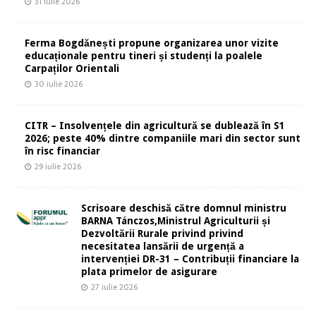
31 iulie 2026
Ferma Bogdănești propune organizarea unor vizite
educaționale pentru tineri și studenți la poalele
Carpaților Orientali
30 iulie 2026
CITR – Insolvențele din agricultură se dublează în S1
2026; peste 40% dintre companiile mari din sector sunt
în risc financiar
29 iulie 2026
Scrisoare deschisă către domnul ministru
BARNA Tánczos,Ministrul Agriculturii și
Dezvoltării Rurale privind privind
necesitatea lansării de urgență a
intervenției DR-31 – Contribuții financiare la
plata primelor de asigurare
27 iulie 2026