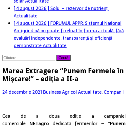
solar
Actualitate
[ 4 august 2026 ]
Solul – rezervor de nutrienți
Actualitate
[ 4 august 2026 ]
FORUMUL APPR: Sistemul Național
Antigrindină nu poate fi reluat în forma actuală, fără
evaluări independente, transparență și eficiență
demonstrate
Actualitate
Caută
după:
Marea Extragere “Punem Fermele în
Mișcare!” – ediția a II-a
24 decembrie 2021
Business Agricol
Actualitate
,
Companii
Cea de a doua ediție a campaniei
comerciale
NETagro
dedicată fermierilor –
“Punem