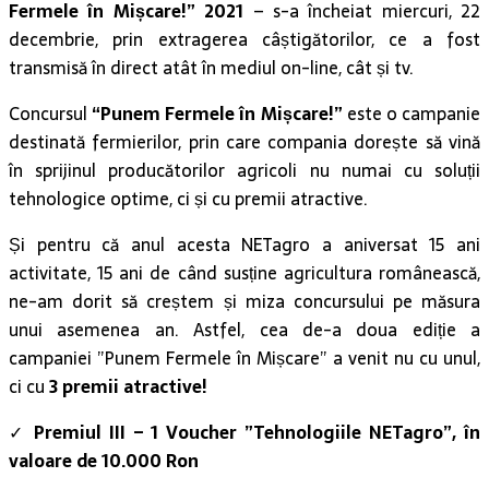
Fermele în Mișcare!” 2021
– s-a încheiat miercuri, 22
decembrie, prin extragerea câștigătorilor, ce a fost
transmisă în direct atât în mediul on-line, cât și tv.
Concursul
“Punem Fermele în Mișcare!”
este o campanie
destinată fermierilor, prin care compania dorește să vină
în sprijinul producătorilor agricoli nu numai cu soluții
tehnologice optime, ci și cu premii atractive.
Și pentru că anul acesta NETagro a aniversat 15 ani
activitate, 15 ani de când susține agricultura românească,
ne-am dorit să creștem și miza concursului pe măsura
unui asemenea an. Astfel, cea de-a doua ediție a
campaniei ”Punem Fermele în Mișcare” a venit nu cu unul,
ci cu
3 premii atractive!
✓
Premiul III – 1 Voucher ”Tehnologiile NETagro”, în
valoare de 10.000 Ron