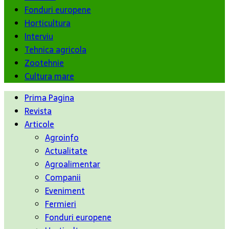
Fonduri europene
Horticultura
Interviu
Tehnica agricola
Zootehnie
Cultura mare
Prima Pagina
Revista
Articole
Agroinfo
Actualitate
Agroalimentar
Companii
Eveniment
Fermieri
Fonduri europene