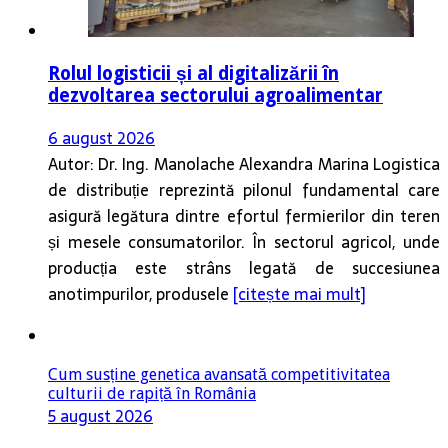
Rolul logisticii și al digitalizării în
dezvoltarea sectorului agroalimentar
6 august 2026
Autor: Dr. Ing. Manolache Alexandra Marina Logistica
de distribuție reprezintă pilonul fundamental care
asigură legătura dintre efortul fermierilor din teren
și mesele consumatorilor. În sectorul agricol, unde
producția este strâns legată de succesiunea
anotimpurilor, produsele
[citește mai mult]
Cum susține genetica avansată competitivitatea
culturii de rapiță în România
5 august 2026