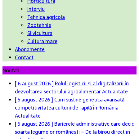
Horticultura
Interviu
Tehnica agricola
Zootehnie
Silvicultura
Cultura mare
Abonamente
Contact
Noutăți
[ 6 august 2026 ]
Rolul logisticii și al digitalizării în
dezvoltarea sectorului agroalimentar
Actualitate
[ 5 august 2026 ]
Cum susține genetica avansată
competitivitatea culturii de rapiță în România
Actualitate
[ 5 august 2026 ]
Barierele administrative care decid
soarta legumelor românești – De la birou direct în