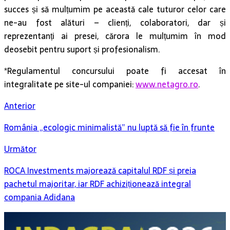
succes și să mulțumim pe această cale tuturor celor care
ne-au fost alături – clienți, colaboratori, dar și
reprezentanți ai presei, cărora le mulțumim în mod
deosebit pentru suport și profesionalism.
*Regulamentul concursului poate fi accesat în
integralitate pe site-ul companiei:
www.netagro.ro
.
Anterior
România „ecologic minimalistă” nu luptă să fie în frunte
Următor
ROCA Investments majorează capitalul RDF și preia
pachetul majoritar, iar RDF achiziționează integral
compania Adidana