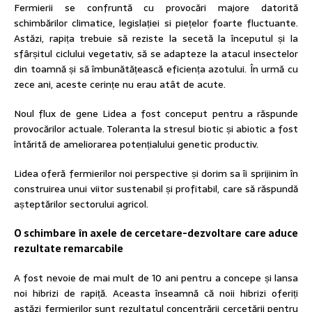
Fermierii se confruntă cu provocări majore datorită
schimbărilor climatice, legislației si piețelor foarte fluctuante.
Astăzi, rapița trebuie să reziste la secetă la începutul și la
sfârșitul ciclului vegetativ, să se adapteze la atacul insectelor
din toamnă și să îmbunătățească eficiența azotului. În urmă cu
zece ani, aceste cerințe nu erau atât de acute.
Noul flux de gene Lidea a fost conceput pentru a răspunde
provocărilor actuale. Toleranta la stresul biotic și abiotic a fost
întărită de ameliorarea potențialului genetic productiv.
Lidea oferă fermierilor noi perspective și dorim sa îi sprijinim în
construirea unui viitor sustenabil și profitabil, care să răspundă
așteptărilor sectorului agricol.
O schimbare în axele de cercetare-dezvoltare care aduce
rezultate remarcabile
A fost nevoie de mai mult de 10 ani pentru a concepe și lansa
noi hibrizi de rapiță. Aceasta înseamnă că noii hibrizi oferiți
astăzi fermierilor sunt rezultatul concentrării cercetării pentru