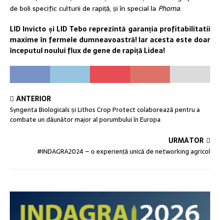
de boli specific culturii de rapiță, și în special la
Phoma
.
L
ID
Invicto și L
ID
Tebo reprezintă garanția profitabilitatii
maxime în fermele d
umnea
voastră!
Iar acesta este doar
începutul noului flux de gene de rapiță Lidea!
ANTERIOR
Syngenta Biologicals și Lithos Crop Protect colaborează pentru a
combate un dăunător major al porumbului în Europa
URMĂTOR
#INDAGRA2024 – o experiență unică de networking agricol