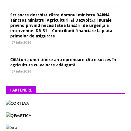
Scrisoare deschisă către domnul ministru BARNA
Tánczos,Ministrul Agriculturii și Dezvoltării Rurale
privind privind necesitatea lansării de urgență a
intervenției DR-31 – Contribuții financiare la plata
primelor de asigurare
27 iulie 2026
Călătoria unei tinere antreprenoare către succes în
agricultura cu valoare adăugată
27 iulie 2026
PARTENERI