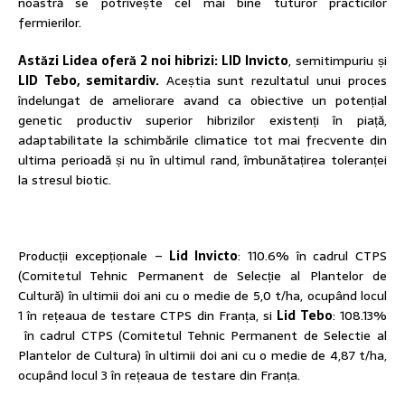
noastră se potrivește cel mai bine tuturor practicilor
fermierilor.
Astăzi Lidea oferă 2 noi hibrizi: LID Invicto
, semitimpuriu și
LID Tebo, semitardiv.
Aceștia sunt rezultatul unui proces
îndelungat de ameliorare avand ca obiective un potențial
genetic productiv superior hibrizilor existenți în piață,
adaptabilitate la schimbările climatice tot mai frecvente din
ultima perioadă și nu în ultimul rand, îmbunătațirea toleranței
la stresul biotic.
Producții excepționale –
Lid Invicto
: 110.6% în cadrul CTPS
(Comitetul Tehnic Permanent de Selecție al Plantelor de
Cultură) în ultimii doi ani cu o medie de 5,0 t/ha, ocupând locul
1 în rețeaua de testare CTPS din Franța, si
Lid Tebo
: 108.13%
în cadrul CTPS (Comitetul Tehnic Permanent de Selectie al
Plantelor de Cultura) în ultimii doi ani cu o medie de 4,87 t/ha,
ocupând locul 3 în rețeaua de testare din Franța.