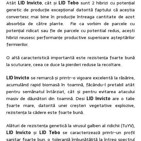
Atât
LID Invicto
, cât și
LID Tebo
sunt 2 hibrizi cu potențial
genetic de producție excepțional datorită faptului că aceștia
convertesc mai bine în producție întreaga cantitate de azot
absorbția de către plante. Fie ca vorbim de parcele cu
potențial ridicat sau fie de parcele cu potential redus, acești
hibrizi reusesc performanțe productive superioare așteptărilor
fermierilor.
O altă caracteristică importantă este rezistența foarte bună
la scuturare, ceea ce duce la pierderi reduse la recoltare.
LID Invicto
se remarcă și printr-o vigoare excelentă la răsărire,
acumulând rapid biomasă în toamnă, făcându-l pretabil atât
pentru semănatul întârziat, cât și pentru evitarea atacului
masiv de dăunători din toamnă. Desi
LID Invicto
are o talie
foarte mare, datorită unei creșteri vegetative explozive,
rezistența la cădere este foarte bună.
Alături de rezistența genetică la virusul galben al ridichii (TuYV),
LID Invicto
și
LID Tebo
se caracterizează printr-un profil
sanitar foarte bun, o toleranță îmbunătățită la întreg spectrul