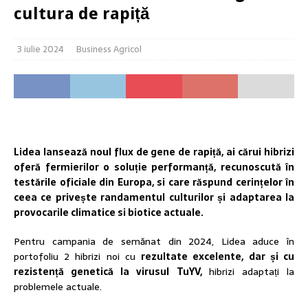
cultura de rapiță
3 iulie 2024
Business Agricol
Lidea lansează noul flux de gene de rapiță, ai cărui hibrizi
oferă fermierilor o soluție performanță, recunoscută în
testările oficiale din Europa, si care răspund cerințelor în
ceea ce privește randamentul culturilor și adaptarea la
provocarile climatice si biotice actuale.
Pentru campania de semănat din 2024, Lidea aduce în
portofoliu 2 hibrizi noi cu
rezultate excelente, dar și cu
rezistență genetică la virusul TuYV,
hibrizi adaptați la
problemele actuale.