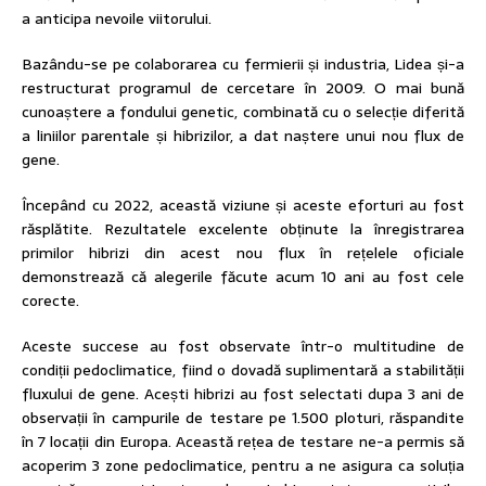
a anticipa nevoile viitorului.
Bazându-se pe colaborarea cu fermierii și industria, Lidea și-a
restructurat programul de cercetare în 2009. O mai bună
cunoaștere a fondului genetic, combinată cu o selecție diferită
a liniilor parentale și hibrizilor, a dat naștere unui nou flux de
gene.
Începând cu 2022, această viziune și aceste eforturi au fost
răsplătite. Rezultatele excelente obținute la înregistrarea
primilor hibrizi din acest nou flux în rețelele oficiale
demonstrează că alegerile făcute acum 10 ani au fost cele
corecte.
Aceste succese au fost observate într-o multitudine de
condiții pedoclimatice, fiind o dovadă suplimentară a stabilității
fluxului de gene. Acești hibrizi au fost selectati dupa 3 ani de
observații în campurile de testare pe 1.500 ploturi, răspandite
în 7 locații din Europa. Această rețea de testare ne-a permis să
acoperim 3 zone pedoclimatice, pentru a ne asigura ca soluția