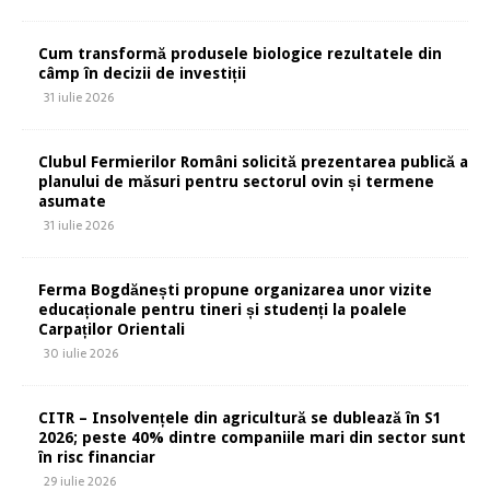
Cum transformă produsele biologice rezultatele din
câmp în decizii de investiții
31 iulie 2026
Clubul Fermierilor Români solicită prezentarea publică a
planului de măsuri pentru sectorul ovin și termene
asumate
31 iulie 2026
Ferma Bogdănești propune organizarea unor vizite
educaționale pentru tineri și studenți la poalele
Carpaților Orientali
30 iulie 2026
CITR – Insolvențele din agricultură se dublează în S1
2026; peste 40% dintre companiile mari din sector sunt
în risc financiar
29 iulie 2026