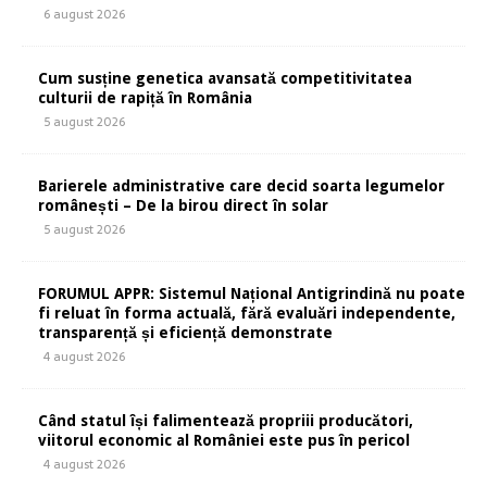
6 august 2026
Cum susține genetica avansată competitivitatea
culturii de rapiță în România
5 august 2026
Barierele administrative care decid soarta legumelor
românești – De la birou direct în solar
5 august 2026
FORUMUL APPR: Sistemul Național Antigrindină nu poate
fi reluat în forma actuală, fără evaluări independente,
transparență și eficiență demonstrate
4 august 2026
Când statul își falimentează propriii producători,
viitorul economic al României este pus în pericol
4 august 2026