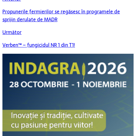
Propunerile fermierilor se regăsesc în programele de
sprijin derulate de MADR
Următor
Verben™ – fungicidul NR 1 din T1!