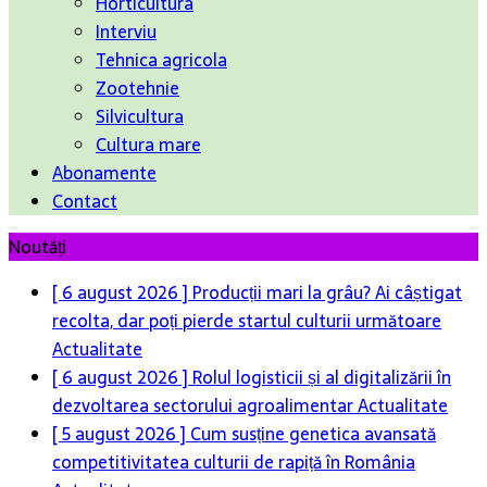
Horticultura
Interviu
Tehnica agricola
Zootehnie
Silvicultura
Cultura mare
Abonamente
Contact
Noutăți
[ 6 august 2026 ]
Producții mari la grâu? Ai câștigat
recolta, dar poți pierde startul culturii următoare
Actualitate
[ 6 august 2026 ]
Rolul logisticii și al digitalizării în
dezvoltarea sectorului agroalimentar
Actualitate
[ 5 august 2026 ]
Cum susține genetica avansată
competitivitatea culturii de rapiță în România