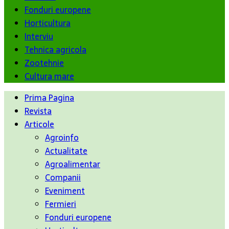
Fonduri europene
Horticultura
Interviu
Tehnica agricola
Zootehnie
Cultura mare
Prima Pagina
Revista
Articole
Agroinfo
Actualitate
Agroalimentar
Companii
Eveniment
Fermieri
Fonduri europene