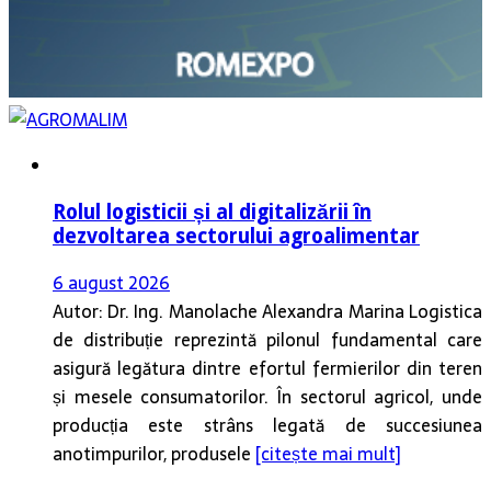
Rolul logisticii și al digitalizării în
dezvoltarea sectorului agroalimentar
6 august 2026
Autor: Dr. Ing. Manolache Alexandra Marina Logistica
de distribuție reprezintă pilonul fundamental care
asigură legătura dintre efortul fermierilor din teren
și mesele consumatorilor. În sectorul agricol, unde
producția este strâns legată de succesiunea
anotimpurilor, produsele
[citește mai mult]