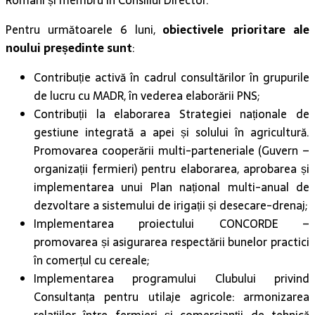
Români și membru în Consiliul Director.
Pentru următoarele 6 luni,
obiectivele prioritare ale
noului președinte sunt
:
Contribuție activă în cadrul consultărilor în grupurile
de lucru cu MADR, în vederea elaborării PNS;
Contribuții la elaborarea Strategiei naționale de
gestiune integrată a apei și solului în agricultură.
Promovarea cooperării multi-parteneriale (Guvern –
organizații fermieri) pentru elaborarea, aprobarea și
implementarea unui Plan național multi-anual de
dezvoltare a sistemului de irigații și desecare-drenaj;
Implementarea proiectului CONCORDE –
promovarea și asigurarea respectării bunelor practici
în comerțul cu cereale;
Implementarea programului Clubului privind
Consultanța pentru utilaje agricole: armonizarea