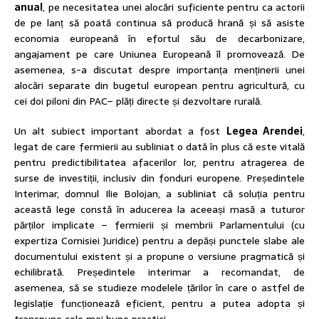
anual
, pe necesitatea unei alocări suficiente pentru ca actorii
de pe lanț să poată continua să producă hrană și să asiste
economia europeană în efortul său de decarbonizare,
angajament pe care Uniunea Europeană îl promovează. De
asemenea, s-a discutat despre importanța menținerii unei
alocări separate din bugetul european pentru agricultură, cu
cei doi piloni din PAC– plăți directe și dezvoltare rurală.
Un alt subiect important abordat a fost
Legea Arendei
,
legat de care fermierii au subliniat o dată în plus că este vitală
pentru predictibilitatea afacerilor lor, pentru atragerea de
surse de investiții, inclusiv din fonduri europene. Președintele
Interimar, domnul Ilie Bolojan, a subliniat că soluția pentru
această lege constă în aducerea la aceeași masă a tuturor
părților implicate – fermierii și membrii Parlamentului (cu
expertiza Comisiei Juridice) pentru a depăși punctele slabe ale
documentului existent și a propune o versiune pragmatică și
echilibrată. Președintele interimar a recomandat, de
asemenea, să se studieze modelele țărilor în care o astfel de
legislație funcționează eficient, pentru a putea adopta și
transpune cele mai bune practici.