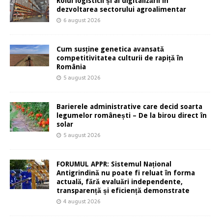
Rolul logisticii și al digitalizării în
dezvoltarea sectorului agroalimentar
6 august 2026
Cum susține genetica avansată
competitivitatea culturii de rapiță în
România
5 august 2026
Barierele administrative care decid soarta
legumelor românești – De la birou direct în
solar
5 august 2026
FORUMUL APPR: Sistemul Național
Antigrindină nu poate fi reluat în forma
actuală, fără evaluări independente,
transparență și eficiență demonstrate
4 august 2026