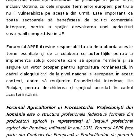
inclusiv Ucraina, cu cele impuse fermierilor europeni, pentru a
nu îi vulnerabiliza pe aceștia din urmă. Este important ca
toate sectoarele să beneficieze de politici comerciale
integrate, pentru a sprijini dezvoltarea unei agriculturi
sustenabil competitive în UE.
Forumului APPR îi revine responsabilitatea de a aborda aceste
teme esențiale și de a colabora cu autoritățile pentru a
implementa soluții concrete care să sprijine fermierii și să
asigure un viitor prosper pentru agricultura românească, în
cadrul dialogului civil de la nivel național și european. În acest
context, dorim să mulțumim Președintelui Interimar, Ilie
Bolojan, pentru deschiderea și sprijinul acordat în cadrul
acestei întâlniri.
Forumul Agricultorilor și Procesatorilor Profesioniști din
România
este o structură profesională federativă formată din
producători agricoli și reprezentanți ai lanțului profesional
agricol din România, inființată în anul 2012. Forumul APPR face
parte din Confederația Europeană a Producătorilor de porumb