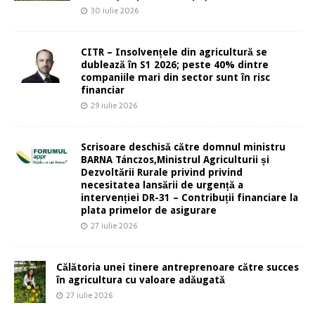
30 iulie 2026
CITR – Insolvențele din agricultură se
dublează în S1 2026; peste 40% dintre
companiile mari din sector sunt în risc
financiar
29 iulie 2026
Scrisoare deschisă către domnul ministru
BARNA Tánczos,Ministrul Agriculturii și
Dezvoltării Rurale privind privind
necesitatea lansării de urgență a
intervenției DR-31 – Contribuții financiare la
plata primelor de asigurare
27 iulie 2026
Călătoria unei tinere antreprenoare către succes
în agricultura cu valoare adăugată
27 iulie 2026