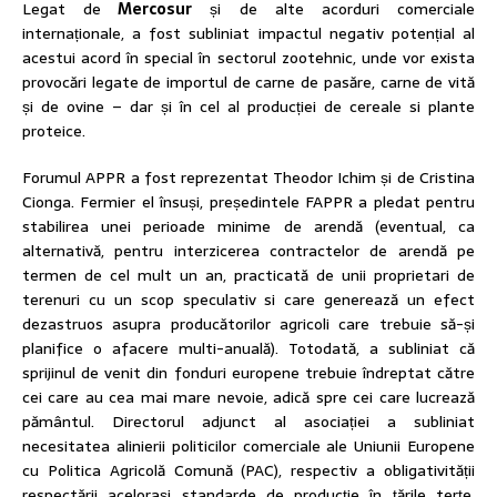
Legat de
Mercosur
și de alte acorduri comerciale
internaționale, a fost subliniat impactul negativ potențial al
acestui acord în special în sectorul zootehnic, unde vor exista
provocări legate de importul de carne de pasăre, carne de vită
și de ovine – dar și în cel al producției de cereale si plante
proteice.
Forumul APPR a fost reprezentat Theodor Ichim și de Cristina
Cionga. Fermier el însuși, președintele FAPPR a pledat pentru
stabilirea unei perioade minime de arendă (eventual, ca
alternativă, pentru interzicerea contractelor de arendă pe
termen de cel mult un an, practicată de unii proprietari de
terenuri cu un scop speculativ si care generează un efect
dezastruos asupra producătorilor agricoli care trebuie să-și
planifice o afacere multi-anuală). Totodată, a subliniat că
sprijinul de venit din fonduri europene trebuie îndreptat către
cei care au cea mai mare nevoie, adică spre cei care lucrează
pământul. Directorul adjunct al asociației a subliniat
necesitatea alinierii politicilor comerciale ale Uniunii Europene
cu Politica Agricolă Comună (PAC), respectiv a obligativității
respectării acelorași standarde de producție în țările terțe,