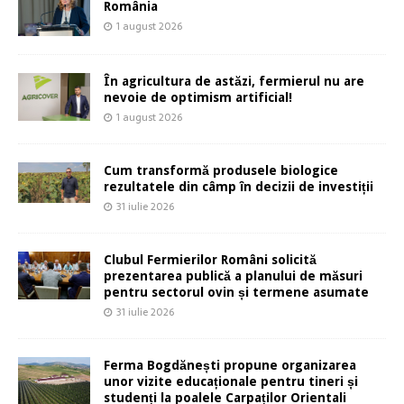
România
1 august 2026
În agricultura de astăzi, fermierul nu are
nevoie de optimism artificial!
1 august 2026
Cum transformă produsele biologice
rezultatele din câmp în decizii de investiții
31 iulie 2026
Clubul Fermierilor Români solicită
prezentarea publică a planului de măsuri
pentru sectorul ovin și termene asumate
31 iulie 2026
Ferma Bogdănești propune organizarea
unor vizite educaționale pentru tineri și
studenți la poalele Carpaților Orientali