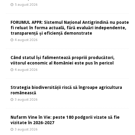
5 august 2026
FORUMUL APPR: Sistemul Național Antigrindină nu poate
fi reluat în forma actuală, fără evaluări independente,
transparență și eficiență demonstrate
4 august 2026
Când statul își falimentează propriii producători,
viitorul economic al României este pus în pericol
4 august 2026
Strategia biodiversității riscă să îngroape agricultura
românească
3 august 2026
Nufarm Vine în Vie: peste 180 podgorii vizate să fie
vizitate în 2026-2027
3 august 2026