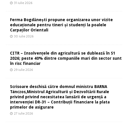
31 iulie 2026
Ferma Bogdănești propune organizarea unor vizite
educaționale pentru tineri și studenți la poalele
Carpaților Orientali
30 iulie 2026
CITR – Insolvențele din agricultură se dublează în S1
2026; peste 40% dintre companiile mari din sector sunt
în risc financiar
29 iulie 2026
Scrisoare deschisă către domnul ministru BARNA
Tánczos,Ministrul Agriculturii și Dezvoltării Rurale
privind privind necesitatea lansării de urgență a
intervenției DR-31 – Contribuții financiare la plata
primelor de asigurare
27 iulie 2026