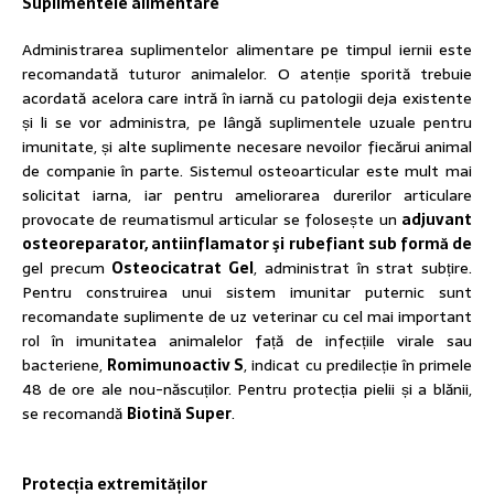
Suplimentele alimentare
Administrarea suplimentelor alimentare pe timpul iernii este
recomandată tuturor animalelor. O atenție sporită trebuie
acordată acelora care intră în iarnă cu patologii deja existente
și li se vor administra, pe lângă suplimentele uzuale pentru
imunitate, și alte suplimente necesare nevoilor fiecărui animal
de companie în parte. Sistemul osteoarticular este mult mai
solicitat iarna, iar pentru ameliorarea durerilor articulare
provocate de reumatismul articular se folosește un
adjuvant
osteoreparator, antiinflamator şi rubefiant sub formă de
gel precum
Osteocicatrat Gel
, administrat în strat subțire.
Pentru construirea unui sistem imunitar puternic sunt
recomandate suplimente de uz veterinar cu cel mai important
rol în imunitatea animalelor față de infecțiile virale sau
bacteriene,
Romimunoactiv S
, indicat cu predilecție în primele
48 de ore ale nou-născuților. Pentru protecția pielii și a blănii,
se recomandă
Biotină Super
.
Protecția extremităților