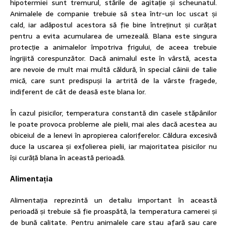
hipotermiei sunt tremurul, stările de agitație și scheunatul.
Animalele de companie trebuie să stea într-un loc uscat și
cald, iar adăpostul acestora să fie bine întreținut și curățat
pentru a evita acumularea de umezeală. Blana este singura
protecție a animalelor împotriva frigului, de aceea trebuie
îngrijită corespunzător. Dacă animalul este în vârstă, acesta
are nevoie de mult mai multă căldură, în special câinii de talie
mică, care sunt predispuși la artrită de la vârste fragede,
indiferent de cât de deasă este blana lor.
În cazul pisicilor, temperatura constantă din casele stăpânilor
le poate provoca probleme ale pielii, mai ales dacă acestea au
obiceiul de a lenevi în apropierea caloriferelor. Căldura excesivă
duce la uscarea și exfolierea pielii, iar majoritatea pisicilor nu
își curăță blana în această perioadă.
Alimentația
Alimentația reprezintă un detaliu important în această
perioadă și trebuie să fie proaspătă, la temperatura camerei și
de bună calitate. Pentru animalele care stau afară sau care