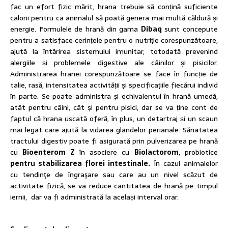
fac un efort fizic mărit, hrana trebuie să conțină suficiente
calorii pentru ca animalul să poată genera mai multă căldură și
energie. Formulele de hrană din gama
Dibaq
sunt concepute
pentru a satisface cerințele pentru o nutriție corespunzătoare,
ajută la întărirea sistemului imunitar, totodată prevenind
alergiile și problemele digestive ale câinilor și pisicilor.
Administrarea hranei corespunzătoare se face în funcție de
talie, rasă, intensitatea activității și specificațiile fiecărui individ
în parte. Se poate administra şi echivalentul în hrană umedă,
atât pentru câini, cât și pentru pisici, dar se va ține cont de
faptul că hrana uscată oferă, în plus, un detartraj și un scaun
mai legat care ajută la vidarea glandelor perianale. Sănatatea
tractului digestiv poate fi asigurată prin pulverizarea pe hrană
cu
Bioenterom Z
în asociere cu
Biolactorom
, probiotice
pentru stabilizarea florei intestinale.
În cazul animalelor
cu tendinţe de îngraşare sau care au un nivel scăzut de
activitate fizică, se va reduce cantitatea de hrană pe timpul
iernii, dar va fi administrată la același interval orar.