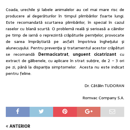
Coada, urechile şi labele animalelor au cel mai mare risc de
producere al degerăturilor în timpul plimbărilor foarte lungi.
Este recomandată scurtarea plimbărilor, în special în cazul
raselor cu blană scurtă. O problemă reală şi serioasă a câinilor
pe timp de iarnă o reprezintă crăpăturile perniţelor, provocate
de sarea împrăștiată pe asfalt împotriva îngheţului şi
alunecuşului. Pentru prevenţia şi tratamentul acestor crăpături
se recomandă
Dermacicatrat
,
unguent cicatrizant
cu
extract de gălbenele, cu aplicare în strat subțire, de 2 – 3 ori
pe zi, până la dispariția simptomelor. Acesta nu este indicat
pentru feline.
Dr. Cătălin TUDORAN
Romvac Company S.A.
ANTERIOR