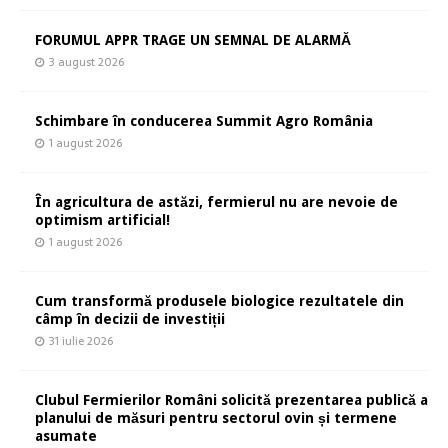
FORUMUL APPR TRAGE UN SEMNAL DE ALARMĂ
3 august 2026
Schimbare în conducerea Summit Agro România
1 august 2026
În agricultura de astăzi, fermierul nu are nevoie de
optimism artificial!
1 august 2026
Cum transformă produsele biologice rezultatele din
câmp în decizii de investiții
31 iulie 2026
Clubul Fermierilor Români solicită prezentarea publică a
planului de măsuri pentru sectorul ovin și termene
asumate