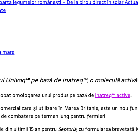
oarta legumelor românești – De la birou direct în solar
Actua
ate
a mare
dul Univoq™ pe bază de Inatreq™, o moleculă activă
aprobat omologarea unui produs pe bază de
Inatreq™ active
.
ercializare și utilizare în Marea Britanie, este un nou fung
ie de combatere pe termen lung pentru fermieri.
e din ultimii 15 anipentru
Septoria,
cu formularea brevetată iQ