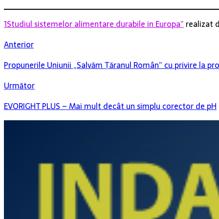
1Studiul sistemelor alimentare durabile in Europa”
realizat 
Anterior
Propunerile Uniunii „Salvăm Țăranul Român” cu privire la pr
Următor
EVORIGHT PLUS – Mai mult decât un simplu corector de pH