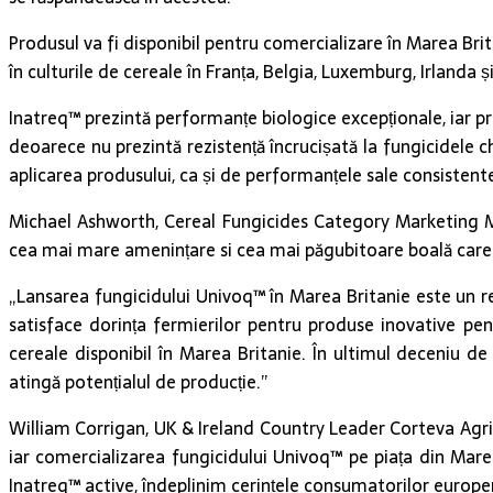
Produsul va fi disponibil pentru comercializare în Marea Brit
în culturile de cereale în Franța, Belgia, Luxemburg, Irlanda 
Inatreq™ prezintă performanțe biologice excepționale, iar p
deoarece nu prezintă rezistență încrucișată la fungicidele ch
aplicarea produsului, ca și de performanțele sale consistente 
Michael Ashworth, Cereal Fungicides Category Marketing Ma
cea mai mare amenințare si cea mai păgubitoare boală care
„Lansarea fungicidului Univoq™ în Marea Britanie este un 
satisface dorința fermierilor pentru produse inovative pent
cereale disponibil în Marea Britanie. În ultimul deceniu d
atingă potențialul de producție.”
William Corrigan, UK & Ireland Country Leader Corteva Agris
iar comercializarea fungicidului Univoq™ pe piața din Marea
Inatreq™ active, îndeplinim cerințele consumatorilor europe