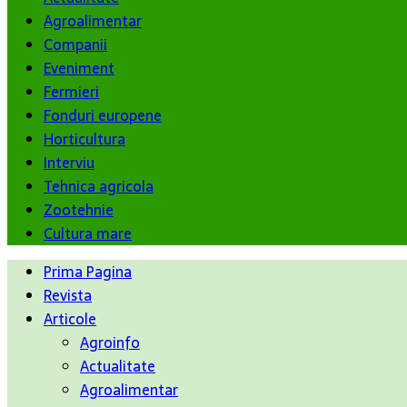
Agroalimentar
Companii
Eveniment
Fermieri
Fonduri europene
Horticultura
Interviu
Tehnica agricola
Zootehnie
Cultura mare
Prima Pagina
Revista
Articole
Agroinfo
Actualitate
Agroalimentar