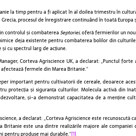
anie la timp pentru a fi aplicat în al doilea trimestru în cultu
și Grecia, procesul de înregistrare continuând în toată Europa 
rin controlul și combaterea
Septoriei
, oferă fermierilor un nou
imice deja existente pentru combaterea bolilor din culturile de
și cu spectrul larg de acțiune.
nager, Corteva Agriscience UK, a declarat: „Punctul forte a
 afectează fermele din Marea Britanie.”
reper important pentru cultivatorii de cereale, deoarece ace
ru protecția și siguranța culturilor. Molecula activă din Ina
e dezvoltare, și-a demonstrat capacitatea de a menține cult
cience, a declarat: „Corteva Agriscience este recunoscută ca
 Britanie este una dintre realizările majore ale companiei d
ni pentru produse mai durabile.”
[1]