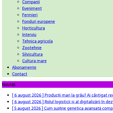
Companii
Eveniment
Fermieri
Fonduri europene
Horticultura
Interviu
Tehnica agricola
Zootehnie
Silvicultura
Cultura mare
Abonamente
Contact
Noutăți
[ 6 august 2026 ]
Producții mari la grâu? Ai câștigat re
[ 6 august 2026 ]
Rolul logisticii și al digitalizării în
[ 5 august 2026 ]
Cum susține genetica avansată compet