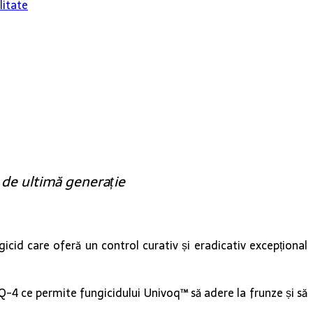
litate
 de ultimă generație
icid care oferă un control curativ și eradicativ excepțional
-4 ce permite fungicidului Univoq™ să adere la frunze și să