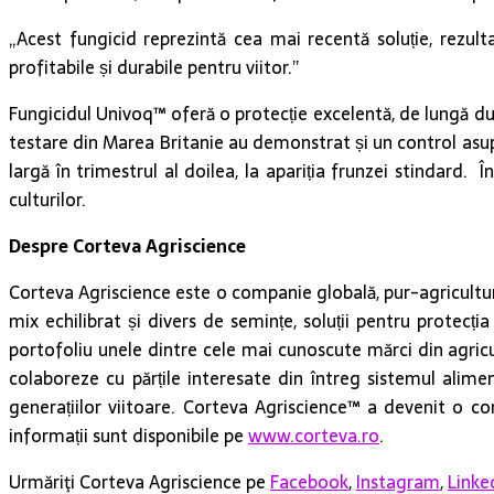
„Acest fungicid reprezintă cea mai recentă soluție, rezult
profitabile și durabile pentru viitor.”
Fungicidul Univoq™ oferă o protecție excelentă, de lungă du
testare din Marea Britanie au demonstrat și un control asupr
largă în trimestrul al doilea, la apariția frunzei stindard
culturilor.
Despre Corteva Agriscience
Corteva Agriscience este o companie globală, pur-agricultură
mix echilibrat și divers de semințe, soluții pentru protecția
portofoliu unele dintre cele mai cunoscute mărci din agricu
colaboreze cu părțile interesate din întreg sistemul alim
generațiilor viitoare. Corteva Agriscience™ a devenit o c
informații sunt disponibile pe
www.corteva.ro
.
Urmăriţi Corteva Agriscience pe
Facebook
,
Instagram
,
Linke