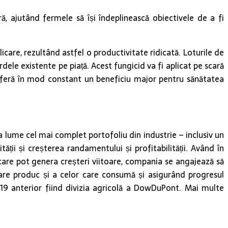
ă, ajutând fermele să își îndeplinească obiectivele de a fi
are, rezultând astfel o productivitate ridicată. Loturile de
ele existente pe piață. Acest fungicid va fi aplicat pe scară
re oferă în mod constant un beneficiu major pentru sănătatea
a lume cel mai complet portofoliu din industrie – inclusiv un
tății și creșterea randamentului și profitabilității. Având în
 care pot genera creșteri viitoare, compania se angajează să
care produc și a celor care consumă și asigurând progresul
019 anterior fiind divizia agricolă a DowDuPont. Mai multe