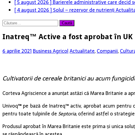
[ 5 august 2026 ]
Barierele administrative care decid s
[ 4 august 2026 ]
Solul – rezervor de nutrienți
Actualit
Caută
după:
Inatreq™ Active a fost aprobat în UK
6 aprilie 2021
Business Agricol
Actualitate
,
Companii
,
Cultur
Cultivatorii de cereale britanici au acum fungici
Corteva Agriscience a anunțat astăzi că Marea Britanie a 
Univoq
™
pe bază de Inatreq™ activ, aprobat acum pentru com
pentru toate tulpinile de
Septoria
, oferind astfel o strateg
Produsul aprobat în Marea Britanie este prima și unica soluți
se răspândească în acestea.