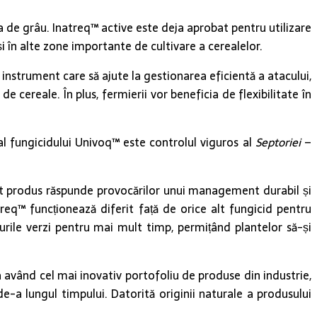
ra de grâu. Inatreq™ active este deja aprobat pentru utilizare
și în alte zone importante de cultivare a cerealelor.
 instrument care să ajute la gestionarea eficientă a atacului,
 cereale. În plus, fermierii vor beneficia de flexibilitate în
l fungicidului Univoq™ este controlul viguros al
Septoriei
–
st produs răspunde provocărilor unui management durabil și
treq™ funcționează diferit față de orice alt fungicid pentru
urile verzi pentru mai mult timp, permițând plantelor să-și
 având cel mai inovativ portofoliu de produse din industrie,
e-a lungul timpului. Datorită originii naturale a produsului