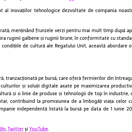
at al inovațiilor tehnologice dezvoltate de compania noastr
rată, menținând frunzele verzi pentru mai mult timp după aplic
a ruginii galbene și ruginii brune, în conformitate cu standard
. În condițiile de cultură ale Regatului Unit, această aborda
, tranzacționată pe bursă, care oferă fermierilor din întreag
 culturilor și soluții digitale axate pe maximizarea productivi
ltură și o linie de produse și tehnologii de top în industrie,
entar, contribuind la promisiunea de a îmbogăți viața celor 
ompanie independentă listată la bursă pe data de 1 iunie 2
dIn
,
Twitter
şi
YouTube
.