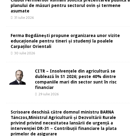
Clubul Fermierilor Români solicită prezentarea publică a
planului de măsuri pentru sectorul ovin și termene
asumate
31 iulie 2026
Ferma Bogdănești propune organizarea unor vizite
educaționale pentru tineri și studenți la poalele
Carpaților Orientali
30 iulie 2026
CITR – Insolvențele din agricultură se
dublează în S1 2026; peste 40% dintre
companiile mari din sector sunt în risc
financiar
29 iulie 2026
Scrisoare deschisă către domnul ministru BARNA
Tánczos,Ministrul Agriculturii și Dezvoltării Rurale
privind privind necesitatea lansării de urgență a
intervenției DR-31 – Contribuții financiare la plata
primelor de asigurare