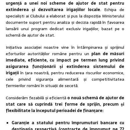
urgență a unei noi scheme de ajutor de stat pentru
extinderea și dezvoltarea irigațiilor locale
. Echipa de
specialiști ai Clubului a elaborat și pus la dispoziția Ministerului
documente suport pentru analiza și decizia rapidă în favoarea
lansării unui program dedicat exclusiv irigațiilor, bazat pe o
schemă de ajutor de stat.
Inițiativa asociației noastre vine în întâmpinarea și sprijinul
eforturilor autorităților române pentru un
plan de măsuri
imediate, eficiente, cu impact pe termen lung privind
asigurarea funcționării și extinderea sistemului de
irigații
în țara noastră, pentru reducerea riscurilor economice,
cele privind siguranța alimentară și competitivitatea
fermierilor români în situații de secetă.
Considerăm fezabilă și eficientă
o nouă schemă de ajutor de
stat care să cuprindă
trei forme de sprijin, precum și
flexibilitate la începutul perioadei de finanțare:
Garanție a statului pentru împrumuturi bancare cu
destinația respectivă (contracte de împrumut pe 72