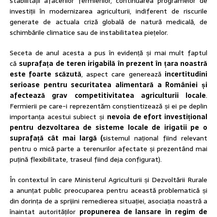
stabilității afacerilor fermierilor, continuarea programelor de
investiții în modernizarea agriculturii, indiferent de riscurile
generate de actuala criză globală de natură medicală, de
schimbările climatice sau de instabilitatea piețelor.
Seceta de anul acesta a pus în evidență și mai mult faptul
că
suprafața de teren irigabilă în prezent în țara noastră
este foarte scăzută
, aspect care generează
incertitudini
serioase pentru securitatea alimentară a României și
afectează grav competitivitatea agriculturii locale
.
Fermierii pe care-i reprezentăm conștientizează și ei pe deplin
importanța acestui subiect și
nevoia de efort investițional
pentru dezvoltarea de sisteme locale de irigatii pe o
suprafață cât mai largă (
sistemul național fiind relevant
pentru o mică parte a terenurilor afectate și prezentând mai
puțină flexibilitate, traseul fiind deja configurat).
În contextul în care Ministerul Agriculturii și Dezvoltării Rurale
a anunțat public preocuparea pentru această problematică și
din dorința de a sprijini remedierea situației, asociația noastră a
înaintat autorităților
propunerea de lansare
în regim de