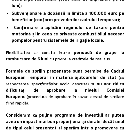
luni);
Subvenționare a dobânzii în limita a 100.000 euro pe
beneficiar (conform prevederilor cadrului temporar);
Confirmare a aplicării regimului de taxare pentru
motorină și în ceea ce privește combustibilul necesar
pompelor pentru sistemele de irigație locale.
Flexibilitatea ar consta într-o
perioadă de grație la
rambursare de 6 luni
cu privire la creditele de mai sus.
Formele de sprijin prezentate sunt permise de Cadrul
European Temporar în materia ajutoarelor de stat
(cu
respectarea specificităților acolo descrise) și
nu vor ridica
dificultăți de aprobare la nivelul Comisiei
Europene
(procedura de aprobare în cazuri destul de similare
fiind rapidă).
Considerăm că puține programe de investiții ar putea
avea un impact mai bun proporțional și durabil decât unul
de tipul celui prezentat și sperăm într-o promovare cu