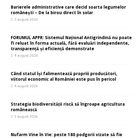
Barierele administrative care decid soarta legumelor
românești – De la birou direct în solar
5 august 2026
FORUMUL APPR: Sistemul Național Antigrindină nu poate
fi reluat în forma actuală, fără evaluări independente,
transparență și eficiență demonstrate
4 august 2026
Când statul își falimentează propriii producători,
viitorul economic al României este pus în pericol
4 august 2026
Strategia biodiversității riscă să îngroape agricultura
românească
3 august 2026
Nufarm Vine în Vie: peste 180 podgorii vizate să fie