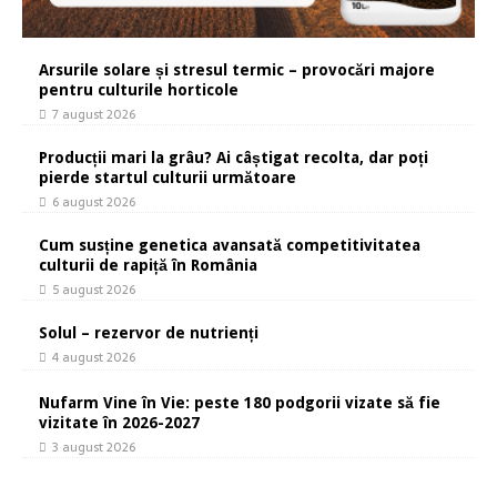
Arsurile solare și stresul termic – provocări majore
pentru culturile horticole
7 august 2026
Producții mari la grâu? Ai câștigat recolta, dar poți
pierde startul culturii următoare
6 august 2026
Cum susține genetica avansată competitivitatea
culturii de rapiță în România
5 august 2026
Solul – rezervor de nutrienți
4 august 2026
Nufarm Vine în Vie: peste 180 podgorii vizate să fie
vizitate în 2026-2027
3 august 2026