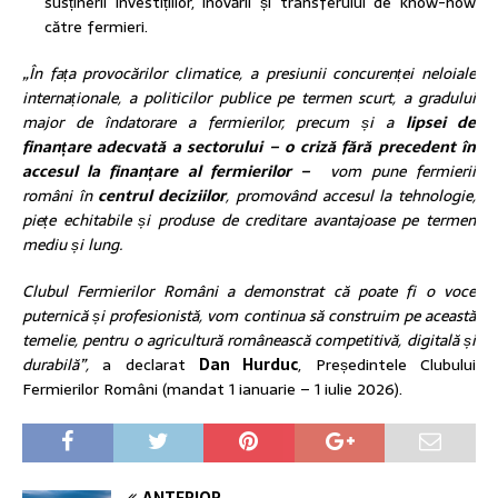
susținerii investițiilor, inovării și transferului de know-how
către fermieri.
„În fața provocărilor climatice, a presiunii concurenței
neloiale
internaționale
, a politicilor publice pe termen scurt, a gradului
major de îndatorare a fermierilor, precum și a
lipsei de
finanțare adecvată a sectorului – o criză fără precedent în
accesul la finanțare al fermierilor –
vom pune fermierii
români în
centrul deciziilor
, promovând accesul la tehnologie,
piețe echitabile
și produse de creditare avantajoase pe termen
mediu și lung
.
Clubul Fermierilor Români a demonstrat că poate fi o voce
puternică și profesionistă, vom continua să construim pe această
temelie, pentru o agricultură românească competitivă, digitală și
durabilă”,
a declarat
Dan Hurduc
, Președintele Clubului
Fermierilor Români (mandat 1 ianuarie – 1 iulie 2026).