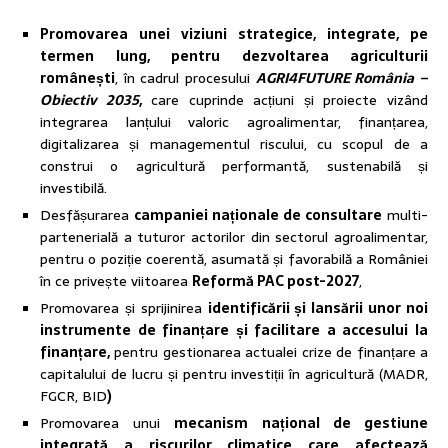
Promovarea unei viziuni strategice, integrate, pe
termen lung, pentru dezvoltarea agriculturii
românești
, în cadrul procesului
AGRI4FUTURE România –
Obiectiv 2035
,
care cuprinde acțiuni și proiecte vizând
integrarea lanțului valoric agroalimentar, finanțarea,
digitalizarea și managementul riscului, cu scopul de a
construi o agricultură performantă, sustenabilă și
investibilă.
Desfășurarea
campaniei naționale de consultare
multi-
partenerială a tuturor actorilor din sectorul agroalimentar,
pentru o poziție coerentă, asumată și favorabilă a României
în ce privește viitoarea
Reformă PAC post-2027
,
Promovarea și sprijinirea
identificării și lansării unor noi
instrumente de finanțare și facilitare a accesului la
finanțare,
pentru gestionarea actualei crize de finanțare a
capitalului de lucru și pentru investiții în agricultură (MADR,
FGCR, BID
)
Promovarea unui
mecanism național de gestiune
integrată a riscurilor climatice care afectează