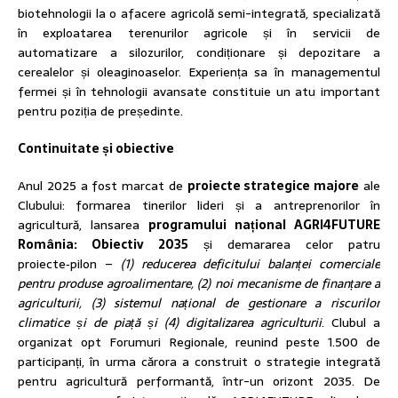
biotehnologii la o afacere agricolă semi-integrată, specializată
în exploatarea terenurilor agricole și în servicii de
automatizare a silozurilor, condiționare și depozitare a
cerealelor și oleaginoaselor. Experiența sa în managementul
fermei și în tehnologii avansate constituie un atu important
pentru poziția de președinte.
Continuitate și obiective
Anul 2025 a fost marcat de
proiecte strategice majore
ale
Clubului: formarea tinerilor lideri și a antreprenorilor în
agricultură, lansarea
programului național AGRI4FUTURE
România: Obiectiv 2035
și demararea celor patru
proiecte‑pilon –
(1) reducerea deficitului balanței comerciale
pentru produse agroalimentare, (2) noi mecanisme de finanțare a
agriculturii, (3) sistemul național de gestionare a riscurilor
climatice și de piață și (4) digitalizarea agriculturii
. Clubul a
organizat opt Forumuri Regionale, reunind peste 1.500 de
participanți, în urma cărora a construit o strategie integrată
pentru agricultură performantă, într-un orizont 2035. De