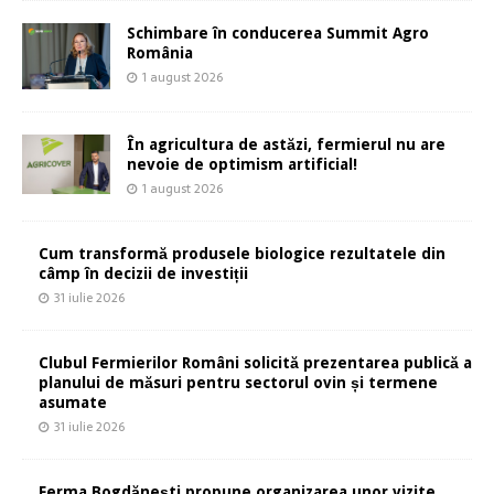
Schimbare în conducerea Summit Agro
România
1 august 2026
În agricultura de astăzi, fermierul nu are
nevoie de optimism artificial!
1 august 2026
Cum transformă produsele biologice rezultatele din
câmp în decizii de investiții
31 iulie 2026
Clubul Fermierilor Români solicită prezentarea publică a
planului de măsuri pentru sectorul ovin și termene
asumate
31 iulie 2026
Ferma Bogdănești propune organizarea unor vizite