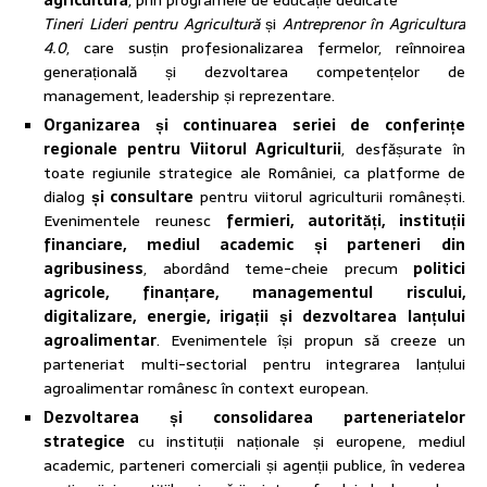
agricultură
, prin programele de educație dedicate
Tineri Lideri pentru Agricultură
și
Antreprenor în Agricultura
4.0
, care susțin profesionalizarea fermelor, reînnoirea
generațională și dezvoltarea competențelor de
management, leadership și reprezentare.
Organizarea și continuarea seriei de conferințe
regionale pentru Viitorul Agriculturii
, desfășurate în
toate regiunile strategice ale României, ca platforme de
dialog
și consultare
pentru viitorul agriculturii românești.
Evenimentele reunesc
fermieri, autorități, instituții
financiare, mediul academic și parteneri din
agribusiness
, abordând teme-cheie precum
politici
agricole, finanțare, managementul riscului,
digitalizare, energie, irigații și dezvoltarea lanțului
agroalimentar
. Evenimentele își propun să creeze un
parteneriat multi-sectorial pentru integrarea lanțului
agroalimentar românesc în context european.
Dezvoltarea și consolidarea parteneriatelor
strategice
cu instituții naționale și europene, mediul
academic, parteneri comerciali și agenții publice, în vederea