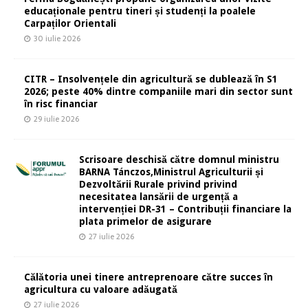
educaționale pentru tineri și studenți la poalele
Carpaților Orientali
30 iulie 2026
CITR – Insolvențele din agricultură se dublează în S1
2026; peste 40% dintre companiile mari din sector sunt
în risc financiar
29 iulie 2026
Scrisoare deschisă către domnul ministru
BARNA Tánczos,Ministrul Agriculturii și
Dezvoltării Rurale privind privind
necesitatea lansării de urgență a
intervenției DR-31 – Contribuții financiare la
plata primelor de asigurare
27 iulie 2026
Călătoria unei tinere antreprenoare către succes în
agricultura cu valoare adăugată
27 iulie 2026