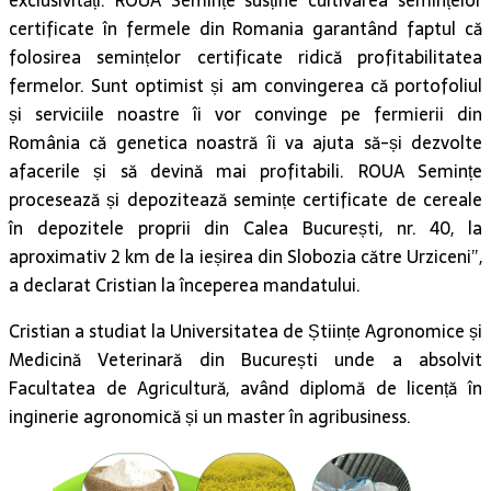
exclusivități. ROUA Semințe susține cultivarea semințelor
certificate în fermele din Romania garantând faptul că
folosirea semințelor certificate ridică profitabilitatea
fermelor. Sunt optimist și am convingerea că portofoliul
și serviciile noastre îi vor convinge pe fermierii din
România că genetica noastră îi va ajuta să-și dezvolte
afacerile și să devină mai profitabili. ROUA Semințe
procesează și depozitează semințe certificate de cereale
în depozitele proprii din Calea București, nr. 40, la
aproximativ 2 km de la ieșirea din Slobozia către Urziceni”,
a declarat Cristian la începerea mandatului.
Cristian a studiat la Universitatea de Științe Agronomice și
Medicină Veterinară din București unde a absolvit
Facultatea de Agricultură, având diplomă de licență în
inginerie agronomică și un master în agribusiness.