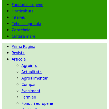
Fonduri europene
Horticultura
Interviu
Tehnica agricola
Zootehnie
Cultura mare
Prima Pagina
Revista
Articole
Agroinfo
Actualitate
Agroalimentar
Companii
Eveniment
Fermieri
Fonduri europene