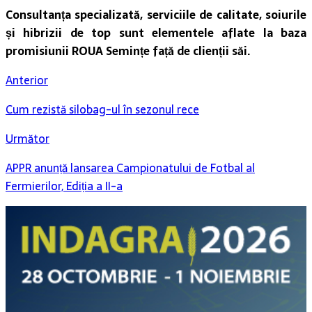
Consultanța specializată, serviciile de calitate, soiurile
și hibrizii de top sunt elementele aflate la baza
promisiunii ROUA Semințe față de clienții săi.
Anterior
Cum rezistă silobag-ul în sezonul rece
Următor
APPR anunță lansarea Campionatului de Fotbal al
Fermierilor, Ediția a II-a