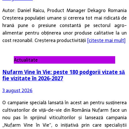
Autor: Daniel Raicu, Product Manager Dekagro Romania
Creșterea populației umane și cererea tot mai ridicată de
hrană pune o presiune constantă pe sectorul agro-
alimentar pentru obținerea unor produse calitative la un
cost rezonabil. Creșterea productivității
[citește mai mult]
Actualitate
Nufarm Vine în Vie: peste 180 podgorii vizate să
fie vizitate în 2026-2027
3 august 2026
O campanie specială lansată în acest an pentru susținerea
cultivatorilor de viță-de-vie din România Nufarm face un
nou pas în sprijinul viticultorilor și lansează campania
„Nufarm Vine în Vie”, o inițiativă prin care specialiștii