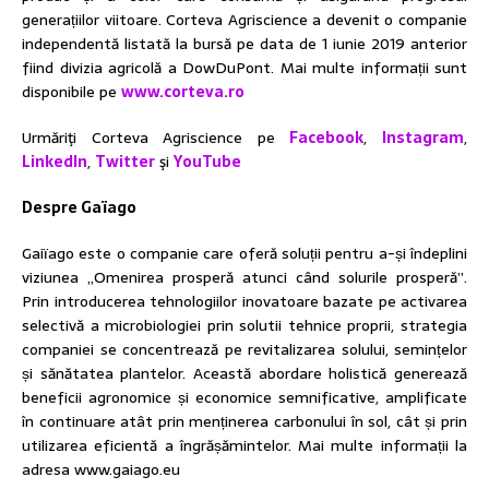
generațiilor viitoare. Corteva Agriscience a devenit o companie
independentă listată la bursă pe data de 1 iunie 2019 anterior
fiind divizia agricolă a DowDuPont. Mai multe informații sunt
disponibile pe
www.corteva.ro
Urmăriţi Corteva Agriscience pe
Facebook
,
Instagram
,
LinkedIn
,
Twitter
şi
YouTube
Despre Gaïago
Gaiïago este o companie care oferă soluții pentru a-și îndeplini
viziunea „Omenirea prosperă atunci când solurile prosperă”.
Prin introducerea tehnologiilor inovatoare bazate pe activarea
selectivă a microbiologiei prin solutii tehnice proprii, strategia
companiei se concentrează pe revitalizarea solului, semințelor
și sănătatea plantelor. Această abordare holistică generează
beneficii agronomice și economice semnificative, amplificate
în continuare atât prin menținerea carbonului în sol, cât și prin
utilizarea eficientă a îngrășămintelor. Mai multe informații la
adresa www.gaiago.eu