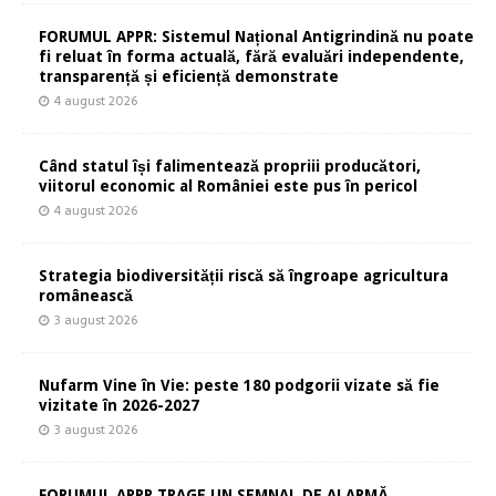
FORUMUL APPR: Sistemul Național Antigrindină nu poate
fi reluat în forma actuală, fără evaluări independente,
transparență și eficiență demonstrate
4 august 2026
Când statul își falimentează propriii producători,
viitorul economic al României este pus în pericol
4 august 2026
Strategia biodiversității riscă să îngroape agricultura
românească
3 august 2026
Nufarm Vine în Vie: peste 180 podgorii vizate să fie
vizitate în 2026-2027
3 august 2026
FORUMUL APPR TRAGE UN SEMNAL DE ALARMĂ