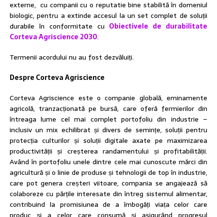
externe, cu companii cu o reputatie bine stabilită în domeniul
biologic, pentru a extinde accesul la un set complet de soluții
durabile în conformitate cu
Obiectivele de durabilitate
Corteva Agriscience 2030
.
Termenii acordului nu au fost dezvăluiți.
Despre Corteva Agriscience
Corteva Agriscience este o companie globală, eminamente
agricolă, tranzacționată pe bursă, care oferă fermierilor din
întreaga lume cel mai complet portofoliu din industrie –
inclusiv un mix echilibrat și divers de semințe, soluții pentru
protecția culturilor și soluții digitale axate pe maximizarea
productivității și creșterea randamentului și profitabilității.
Având în portofoliu unele dintre cele mai cunoscute mărci din
agricultură și o linie de produse și tehnologii de top în industrie,
care pot genera creșteri viitoare, compania se angajează să
colaboreze cu părțile interesate din întreg sistemul alimentar,
contribuind la promisiunea de a îmbogăți viața celor care
produc și a celor care consumă și asigurând progresul