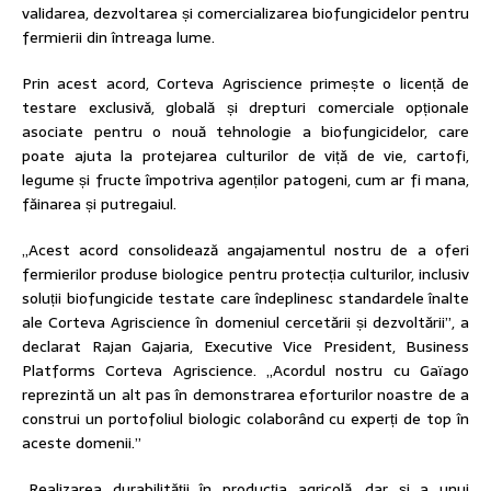
validarea, dezvoltarea și comercializarea biofungicidelor pentru
fermierii din întreaga lume.
Prin acest acord, Corteva Agriscience primește o licență de
testare exclusivă, globală și drepturi comerciale opționale
asociate pentru o nouă tehnologie a biofungicidelor, care
poate ajuta la protejarea culturilor de viță de vie, cartofi,
legume și fructe împotriva agenților patogeni, cum ar fi mana,
făinarea și putregaiul.
„Acest acord consolidează angajamentul nostru de a oferi
fermierilor produse biologice pentru protecția culturilor, inclusiv
soluții biofungicide testate care îndeplinesc standardele înalte
ale Corteva Agriscience în domeniul cercetării și dezvoltării”, a
declarat Rajan Gajaria, Executive Vice President, Business
Platforms Corteva Agriscience. „Acordul nostru cu Gaïago
reprezintă un alt pas în demonstrarea eforturilor noastre de a
construi un portofoliul biologic colaborând cu experți de top în
aceste domenii.”
„Realizarea durabilității în producția agricolă, dar și a unui