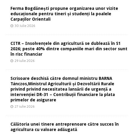
Ferma Bogdănești propune organizarea unor vizite
educaționale pentru tineri și studenți la poalele
Carpaților Orientali
30 iulie 2026
CITR – Insolvențele din agricultură se dublează în S1
2026; peste 40% dintre companiile mari din sector sunt
în risc financiar
29 iulie 2026
Scrisoare deschisă către domnul ministru BARNA
Tánczos,Ministrul Agriculturii și Dezvoltării Rurale
privind privind necesitatea lansării de urgență a
intervenției DR-31 – Contribuții financiare la plata
primelor de asigurare
27 iulie 2026
Călătoria unei tinere antreprenoare către succes în
agricultura cu valoare adăugată