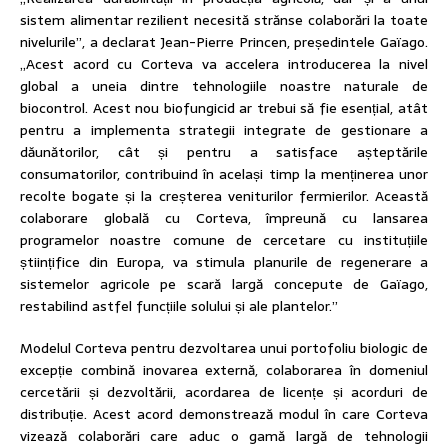
sistem alimentar rezilient necesită strănse colaborări la toate
nivelurile”, a declarat Jean-Pierre Princen, președintele Gaïago.
„Acest acord cu Corteva va accelera introducerea la nivel
global a uneia dintre tehnologiile noastre naturale de
biocontrol. Acest nou biofungicid ar trebui să fie esențial, atât
pentru a implementa strategii integrate de gestionare a
dăunătorilor, cât și pentru a satisface așteptările
consumatorilor, contribuind în același timp la menținerea unor
recolte bogate și la creșterea veniturilor fermierilor. Această
colaborare globală cu Corteva, împreună cu lansarea
programelor noastre comune de cercetare cu instituțiile
științifice din Europa, va stimula planurile de regenerare a
sistemelor agricole pe scară largă concepute de Gaïago,
restabilind astfel funcțiile solului și ale plantelor.”
Modelul Corteva pentru dezvoltarea unui portofoliu biologic de
excepție combină inovarea externă, colaborarea în domeniul
cercetării și dezvoltării, acordarea de licențe și acorduri de
distribuție. Acest acord demonstrează modul în care Corteva
vizează colaborări care aduc o gamă largă de tehnologii