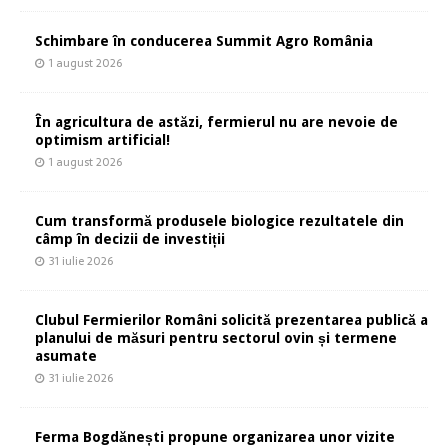
Schimbare în conducerea Summit Agro România
1 august 2026
În agricultura de astăzi, fermierul nu are nevoie de
optimism artificial!
1 august 2026
Cum transformă produsele biologice rezultatele din
câmp în decizii de investiții
31 iulie 2026
Clubul Fermierilor Români solicită prezentarea publică a
planului de măsuri pentru sectorul ovin și termene
asumate
31 iulie 2026
Ferma Bogdănești propune organizarea unor vizite