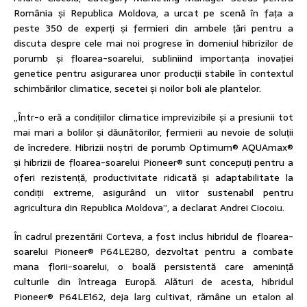
România și Republica Moldova, a urcat pe scenă în fața a
peste 350 de experți și fermieri din ambele țări pentru a
discuta despre cele mai noi progrese în domeniul hibrizilor de
porumb și floarea-soarelui, subliniind importanța inovației
genetice pentru asigurarea unor producții stabile în contextul
schimbărilor climatice, secetei și noilor boli ale plantelor.
„Într-o eră a condițiilor climatice imprevizibile și a presiunii tot
mai mari a bolilor și dăunătorilor, fermierii au nevoie de soluții
de încredere. Hibrizii noștri de porumb Optimum® AQUAmax®
și hibrizii de floarea-soarelui Pioneer® sunt concepuți pentru a
oferi rezistență, productivitate ridicată și adaptabilitate la
condiții extreme, asigurând un viitor sustenabil pentru
agricultura din Republica Moldova”, a declarat Andrei Ciocoiu.
În cadrul prezentării Corteva, a fost inclus hibridul de floarea-
soarelui Pioneer® P64LE280, dezvoltat pentru a combate
mana florii-soarelui, o boală persistentă care amenință
culturile din întreaga Europă. Alături de acesta, hibridul
Pioneer® P64LE162, deja larg cultivat, rămâne un etalon al