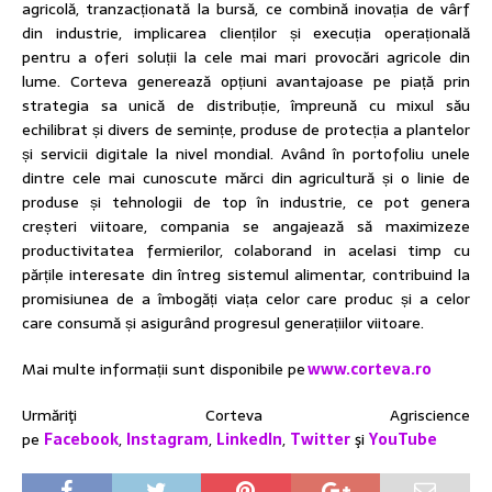
agricolă, tranzacționată la bursă, ce combină inovația de vârf
din industrie, implicarea clienților și execuția operațională
pentru a oferi soluții la cele mai mari provocări agricole din
lume. Corteva generează opțiuni avantajoase pe piață prin
strategia sa unică de distribuție, împreună cu mixul său
echilibrat și divers de semințe, produse de protecția a plantelor
și servicii digitale la nivel mondial. Având în portofoliu unele
dintre cele mai cunoscute mărci din agricultură și o linie de
produse și tehnologii de top în industrie, ce pot genera
creșteri viitoare, compania se angajează să maximizeze
productivitatea fermierilor, colaborand in acelasi timp cu
părțile interesate din întreg sistemul alimentar, contribuind la
promisiunea de a îmbogăți viața celor care produc și a celor
care consumă și asigurând progresul generațiilor viitoare.
Mai multe informații sunt disponibile pe
www.corteva.ro
Urmăriţi Corteva Agriscience
pe
Facebook
,
Instagram
,
LinkedIn
,
Twitter
şi
YouTube