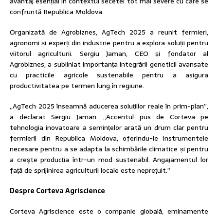
avantaj esențial în contextul secetei tot mai severe cu care se
confruntă Republica Moldova.
Organizată de Agrobiznes, AgTech 2025 a reunit fermieri,
agronomi și experți din industrie pentru a explora soluții pentru
viitorul agriculturii. Sergiu Jaman, CEO și fondator al
Agrobiznes, a subliniat importanța integrării geneticii avansate
cu practicile agricole sustenabile pentru a asigura
productivitatea pe termen lung în regiune.
„AgTech 2025 înseamnă aducerea soluțiilor reale în prim-plan”,
a declarat Sergiu Jaman. „Accentul pus de Corteva pe
tehnologia inovatoare a semințelor arată un drum clar pentru
fermierii din Republica Moldova, oferindu-le instrumentele
necesare pentru a se adapta la schimbările climatice și pentru
a crește producția într-un mod sustenabil. Angajamentul lor
față de sprijinirea agriculturii locale este neprețuit.”
Despre Corteva Agriscience
Corteva Agriscience este o companie globală, eminamente