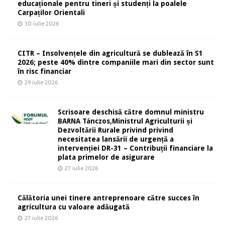
educaționale pentru tineri și studenți la poalele
Carpaților Orientali
30 iulie 2026
CITR – Insolvențele din agricultură se dublează în S1
2026; peste 40% dintre companiile mari din sector sunt
în risc financiar
29 iulie 2026
Scrisoare deschisă către domnul ministru
BARNA Tánczos,Ministrul Agriculturii și
Dezvoltării Rurale privind privind
necesitatea lansării de urgență a
intervenției DR-31 – Contribuții financiare la
plata primelor de asigurare
27 iulie 2026
Călătoria unei tinere antreprenoare către succes în
agricultura cu valoare adăugată
27 iulie 2026