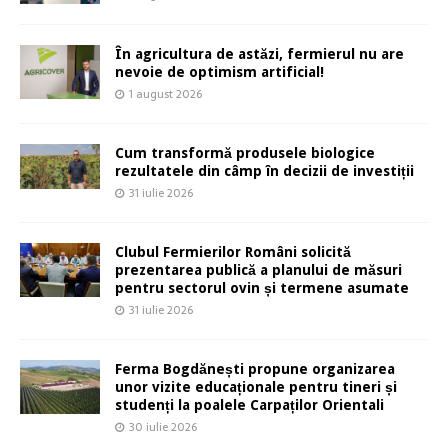
În agricultura de astăzi, fermierul nu are
nevoie de optimism artificial!
1 august 2026
Cum transformă produsele biologice
rezultatele din câmp în decizii de investiții
31 iulie 2026
Clubul Fermierilor Români solicită
prezentarea publică a planului de măsuri
pentru sectorul ovin și termene asumate
31 iulie 2026
Ferma Bogdănești propune organizarea
unor vizite educaționale pentru tineri și
studenți la poalele Carpaților Orientali
30 iulie 2026