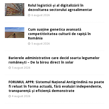
Rolul logisticii și al digitalizării în
dezvoltarea sectorului agroalimentar
6 august 2026
Cum susține genetica avansată
competitivitatea culturii de rapiță în
România
5 august 2026
Barierele administrative care decid soarta legumelor
românești – De la birou direct în solar
5 august 2026
FORUMUL APPR: Sistemul Național Antigrindină nu poate
fi reluat în forma actuală, fără evaluări independente,
transparență și eficiență demonstrate
4 august 2026