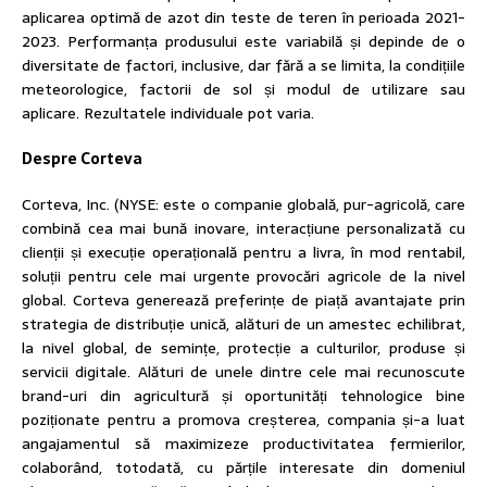
aplicarea optimă de azot din teste de teren în perioada 2021-
2023. Performanța produsului este variabilă și depinde de o
diversitate de factori, inclusive, dar fără a se limita, la condițiile
meteorologice, factorii de sol și modul de utilizare sau
aplicare. Rezultatele individuale pot varia.
Despre Corteva
Corteva, Inc. (NYSE: este o companie globală, pur-agricolă, care
combină cea mai bună inovare, interacțiune personalizată cu
clienții și execuție operațională pentru a livra, în mod rentabil,
soluții pentru cele mai urgente provocări agricole de la nivel
global. Corteva generează preferințe de piață avantajate prin
strategia de distribuție unică, alături de un amestec echilibrat,
la nivel global, de semințe, protecție a culturilor, produse și
servicii digitale. Alături de unele dintre cele mai recunoscute
brand-uri din agricultură și oportunități tehnologice bine
poziționate pentru a promova creșterea, compania și-a luat
angajamentul să maximizeze productivitatea fermierilor,
colaborând, totodată, cu părțile interesate din domeniul