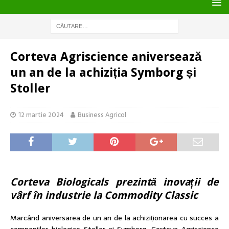
Corteva Agriscience aniversează
un an de la achiziția Symborg și
Stoller
12 martie 2024
Business Agricol
Corteva Biologicals prezint
ă
inova
ț
ii de
v
â
rf
î
n industrie la Commodity Classic
Marcând aniversarea de un an de la achiziționarea cu succes a