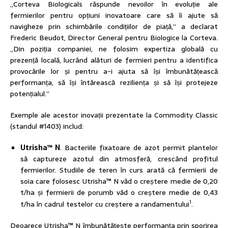
„Corteva Biologicals răspunde nevoilor în evoluție ale
fermierilor pentru opțiuni inovatoare care să îi ajute să
navigheze prin schimbările condițiilor de piață,” a declarat
Frederic Beudot, Director General pentru Biologice la Corteva.
„Din poziția companiei, ne folosim expertiza globală cu
prezență locală, lucrând alături de fermieri pentru a identifica
provocările lor și pentru a-i ajuta să își îmbunătățească
performanța, să își întărească reziliența și să își protejeze
potențialul.”
Exemple ale acestor inovații prezentate la Commodity Classic
(standul #1403) includ:
Utrisha™ N
. Bacteriile fixatoare de azot permit plantelor
să captureze azotul din atmosferă, crescând profitul
fermierilor. Studiile de teren în curs arată că fermierii de
soia care folosesc Utrisha™ N văd o creștere medie de 0,20
t/ha și fermierii de porumb văd o creștere medie de 0,43
1
t/ha în cadrul testelor cu creștere a randamentului
.
Deoarece Utrisha™ N îmbunătățește performanța prin sporirea