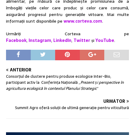
alimentar, pe măsură ce îndeplinește promisiunea de a
îmbogăți viețile celor care produc și celor care consumă,
asigurând progresul pentru generațiile viitoare. Mai multe
informații sunt disponibile pe
www.corteva.com
.
Urmăriți Corteva pe
Facebook
,
Instagram
,
LinkedIn
,
Twitter
și
YouTube
.
ANTERIOR
Consorțiul de clustere pentru produse ecologice Inter-Bio,
participant activ la Conferința Națională „
Prezent și perspective în
agricultura ecologică în contextul Planului Strategic
”
URMĂTOR
Summit Agro oferă soluții de ultimă generație pentru viticultură