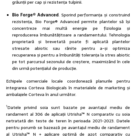
grăunții per cap și rezistența tulpinii.
Bio Forge® Advanced
. Sporind performanța și construind
rezistența, Bio Forge® Advanced permite plantelor să își
concentreze mai multă energie pe fiziologia și
reproducerea îmbunătățitoare a randamentului. Tehnologia
proprietară și brevetată poate fi aplicată plantelor
stresate abiotic sau rănite pentru a-și optimiza
recuperarea și pentru a îmbunătăți toleranța la stres abiotic
pe tot parcursul sezonului de creștere, maximizând în cele
din urmă potențialul de producție.
Echipele comerciale locale coordonează planurile pentru
integrarea Corteva Biologicals în materialele de marketing și
ambalajele Corteva în anul următor.
1
Datele privind soia sunt bazate pe avantajul mediu de
randament al 306 de aplicații Utrisha™ N comparativ cu soia
netratată din teste de teren în perioada 2021-2023. Datele
pentru porumb se bazează pe avantajul mediu de randament
al Utrisha™ N + aplicare optimă de azot comparativ cu