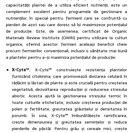
capacitatății plantei de a utiliza eficient nutrienții, este un
complement excelent pentru programele de gestionare a
nutrienților, în special pentru fermierii care se confruntă cu
pierderi de azot sau care doresc să își maximizeze potențialul
de producție. Este, de asemenea, certificat de Organic
Materials Review Institute (OMRI) pentru utilizare la culturi
organice, oferind acestor fermieri aceleași beneficii cheie
precum fermierilor convenționali, inclusiv o sănătate mai bună
a plantelor pentru a-și maximiza potențialul de producție.
X-Cyte™.
X-Cyte™ construiește rezistența plantelor
furnizând citokinina, care promovează divizarea celulară în
rădăcini și lăstari de plante și este crucială pentru creșterea
vegetativă, dezvoltarea reproducției și reducerea stresului
abiotic. Acesta ajută la gestionarea stresului termic în
toate culturile etichetate, inclusiv creșterea producției de
polen și fertilitate, greutatea grăunțelui și densitatea în
porumb. În soia, X-Cyte™ îmbunătățește ramificarea,
crește dimensiunea și greutatea semințelor și reduce
pierderile de păstăi. Pentru grâu și cereale mici, crește