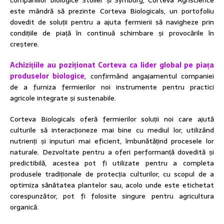
companiilor biologice Stoller și Symborg, Corteva Agriscience
este mândră să prezinte Corteva Biologicals, un portofoliu
dovedit de soluții pentru a ajuta fermierii să navigheze prin
condițiile de piață în continuă schimbare și provocările în
creștere.
Achizițiile au poziționat Corteva ca lider global pe piața
produselor biologice
, confirmând angajamentul companiei
de a furniza fermierilor noi instrumente pentru practici
agricole integrate și sustenabile.
Corteva Biologicals oferă fermierilor soluții noi care ajută
culturile să interacționeze mai bine cu mediul lor, utilizând
nutrienți și inputuri mai eficient, îmbunătățind procesele lor
naturale. Dezvoltate pentru a oferi performanță dovedită și
predictibilă, acestea pot fi utilizate pentru a completa
produsele tradiționale de protecția culturilor, cu scopul de a
optimiza sănătatea plantelor sau, acolo unde este etichetat
corespunzător, pot fi folosite singure pentru agricultura
organică.