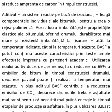
și reduce amprenta de carbon în timpul construcției.
Aditivul – un sistem reactiv pe bază de izocianați – leagă
componentele individuale ale bitumului pentru a crea o
rețea polimerică. Acest lucru îmbunătățește proprietățile
elastice ale bitumului, oferind drumului durabilitate mai
mare și rezistență îmbunătățită la fisurare – atât la
temperaturi ridicate, cât și la temperaturi scăzute. BASF a
putut confirma aceste caracteristici prin teste ample
efectuate împreună cu parteneri academici. Utilizarea
noului aditiv duce, de asemenea, la o reducere cu 65% a
emisiilor de bitum în timpul construcției drumului,
deoarece pavajul poate fi realizat la temperaturi mai
scăzute. În plus, aditivul BASF contribuie la reducerea
emisiilor de CO
, deoarece drumurile trebuie asfaltate
2
mai rar și pentru că necesită mai puțină energie în timpul
etapelor de producție și asfaltare. În plus, utilizarea B2Last