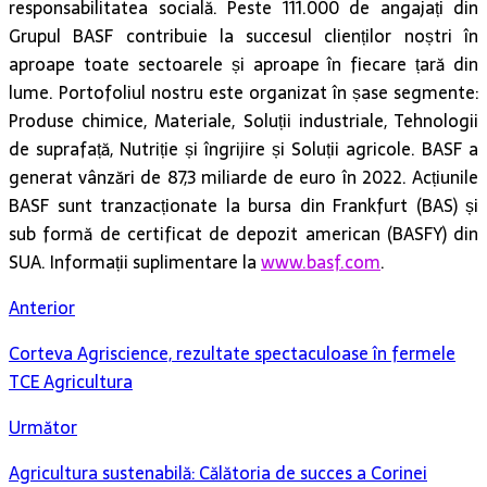
responsabilitatea socială. Peste 111.000 de angajați din
Grupul BASF contribuie la succesul clienților noștri în
aproape toate sectoarele și aproape în fiecare țară din
lume. Portofoliul nostru este organizat în șase segmente:
Produse chimice, Materiale, Soluții industriale, Tehnologii
de suprafață, Nutriție și îngrijire și Soluții agricole. BASF a
generat vânzări de 87,3 miliarde de euro în 2022. Acțiunile
BASF sunt tranzacționate la bursa din Frankfurt (BAS) și
sub formă de certificat de depozit american (BASFY) din
SUA. Informații suplimentare la
www.basf.com
.
Anterior
Corteva Agriscience, rezultate spectaculoase în fermele
TCE Agricultura
Următor
Agricultura sustenabilă: Călătoria de succes a Corinei