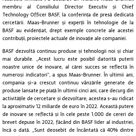
membru al Consiliului Director Executiv și Chief
Technology Officer BASF, la conferința de presă dedicată
cercetării. Maas-Brunner și experții în tehnologie de la
BASF au evidențiat, drept exemple concrete ale acestei
contribuții, proiectele actuale de inovație ale companiei.
BASF dezvoltă continuu produse și tehnologii noi și chiar
mai durabile. „Acest lucru este posibil datorită puterii
noastre unice de inovare, al cărei succes se reflectă în
numeroși indicatori”, a spus Maas-Brunner. În ultimii ani,
compania și-a crescut continuu vânzările generate de
produse lansate pe piață în ultimii cinci ani, care decurg din
activitățile de cercetare și dezvoltare; acestea s-au ridicat
la aproximativ 12 miliarde de euro în 2022. Această putere
de inovare se reflectă și în cele peste 1.000 de cereri de
brevet depuse în 2022, făcând din BASF lider al industriei,
încă o dată. „Sunt deosebit de încântată că 40% dintre