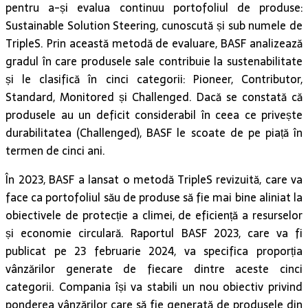
pentru a-și evalua continuu portofoliul de produse:
Sustainable Solution Steering, cunoscută și sub numele de
TripleS. Prin această metodă de evaluare, BASF analizează
gradul în care produsele sale contribuie la sustenabilitate
și le clasifică în cinci categorii: Pioneer, Contributor,
Standard, Monitored și Challenged. Dacă se constată că
produsele au un deficit considerabil în ceea ce privește
durabilitatea (Challenged), BASF le scoate de pe piață în
termen de cinci ani.
În 2023, BASF a lansat o metodă TripleS revizuită, care va
face ca portofoliul său de produse să fie mai bine aliniat la
obiectivele de protecție a climei, de eficiență a resurselor
și economie circulară. Raportul BASF 2023, care va fi
publicat pe 23 februarie 2024, va specifica proporția
vânzărilor generate de fiecare dintre aceste cinci
categorii. Compania își va stabili un nou obiectiv privind
ponderea vânzărilor care să fie generată de produsele din