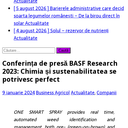
Actualitate
[ 5 august 2026 ]
Barierele administrative care decid
soarta legumelor românești – De la birou direct în
solar
Actualitate
[ 4 august 2026 ]
Solul – rezervor de nutrienți
Actualitate
Caută
după:
Conferința de presă BASF Research
2023: Chimia și sustenabilitatea se
potrivesc perfect
9 ianuarie 2024
Business Agricol
Actualitate
,
Companii
ONE SMART SPRAY provides real time,
automated weed identification and
management, both pre- (green-on-brown) and