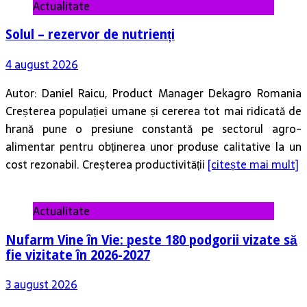
Actualitate
Solul – rezervor de nutrienți
4 august 2026
Autor: Daniel Raicu, Product Manager Dekagro Romania
Creșterea populației umane și cererea tot mai ridicată de
hrană pune o presiune constantă pe sectorul agro-
alimentar pentru obținerea unor produse calitative la un
cost rezonabil. Creșterea productivității
[citește mai mult]
Actualitate
Nufarm Vine în Vie: peste 180 podgorii vizate să
fie vizitate în 2026-2027
3 august 2026