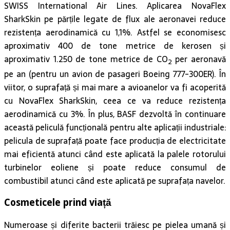
SWISS International Air Lines. Aplicarea NovaFlex
SharkSkin pe părțile legate de flux ale aeronavei reduce
rezistența aerodinamică cu 1,1%. Astfel se economisesc
aproximativ 400 de tone metrice de kerosen și
aproximativ 1.250 de tone metrice de CO
per aeronavă
2
pe an (pentru un avion de pasageri Boeing 777-300ER). În
viitor, o suprafață și mai mare a avioanelor va fi acoperită
cu NovaFlex SharkSkin, ceea ce va reduce rezistența
aerodinamică cu 3%. În plus, BASF dezvoltă în continuare
această peliculă funcțională pentru alte aplicații industriale:
pelicula de suprafață poate face producția de electricitate
mai eficientă atunci când este aplicată la palele rotorului
turbinelor eoliene și poate reduce consumul de
combustibil atunci când este aplicată pe suprafața navelor.
Cosmeticele prind viață
Numeroase și diferite bacterii trăiesc pe pielea umană și