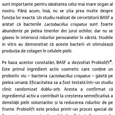
sunt importante pentru sănătatea celui mai mare organ al
nostru. Până acum, însă, nu se știa prea multe despre
funcția lor exactă. Un studiu realizat de cercetătorii BASF a
arătat că bacteriile
Lactobacillus crispatus
sunt foarte
abundente pe pielea tinerilor din jurul ochilor, dar nu se
găsesc în interiorul ridurilor persoanelor în vârstă. Studiile
in vitro au demonstrat că aceste bacterii vii stimulează
producția de colagen în celulele pielii.
®
Pe baza acestor constatări, BASF a dezvoltat Probiolift
.
Este primul ingredient activ cosmetic care conține un
probiotic viu – bacteria
Lactobacillus crispatus
– găsită pe
pielea umană. Eficacitatea sa a fost testată într-un studiu
clinic randomizat dublu-orb. Acesta a confirmat că
ingredientul activ a contribuit la creșterea semnificativă a
densității pielii voluntarilor și la reducerea ridurilor de pe
frunte. Probiolift este produs printr-un proces special de