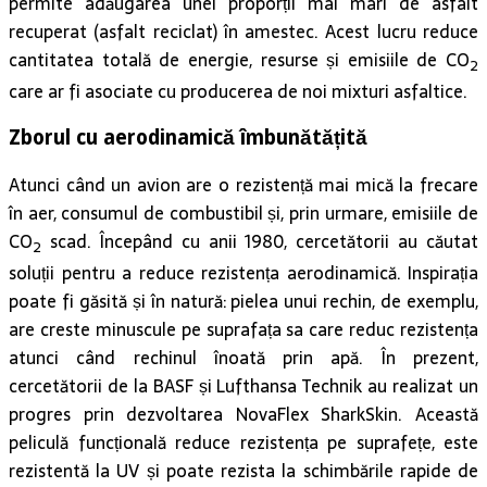
permite adăugarea unei proporții mai mari de asfalt
recuperat (asfalt reciclat) în amestec. Acest lucru reduce
cantitatea totală de energie, resurse și emisiile de CO
2
care ar fi asociate cu producerea de noi mixturi asfaltice.
Zborul cu aerodinamică îmbunătățită
Atunci când un avion are o rezistență mai mică la frecare
în aer, consumul de combustibil și, prin urmare, emisiile de
CO
scad. Începând cu anii 1980, cercetătorii au căutat
2
soluții pentru a reduce rezistența aerodinamică. Inspirația
poate fi găsită și în natură: pielea unui rechin, de exemplu,
are creste minuscule pe suprafața sa care reduc rezistența
atunci când rechinul înoată prin apă. În prezent,
cercetătorii de la BASF și Lufthansa Technik au realizat un
progres prin dezvoltarea NovaFlex SharkSkin. Această
peliculă funcțională reduce rezistența pe suprafețe, este
rezistentă la UV și poate rezista la schimbările rapide de