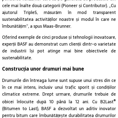
cele mai înalte două categorii (Pioneer și Contributor). „Cu
ajutorul TripleS, măsurăm în mod transparent
sustenabilitatea activităților noastre și modul în care ne
îmbunătățim”, a spus Maas-Brunner.
Oferind exemple de cinci produse și tehnologii inovatoare,
experții BASF au demonstrat cum clienții dintr-o varietate
de industrii își pot atinge mai bine obiectivele de
sustenabilitate.
Construcția unor drumuri mai bune
Drumurile din întreaga lume sunt supuse unui stres din ce
în ce mai intens, inclusiv unui trafic sporit și condițiilor
climatice extreme. Drept urmare, drumurile trebuie de
®
obicei înlocuite după 10 până la 12 ani. Cu B2Last
(Bitumen to Last), BASF a dezvoltat un aditiv inovator
pentru bitum care îmbunătățește durabilitatea drumurilor