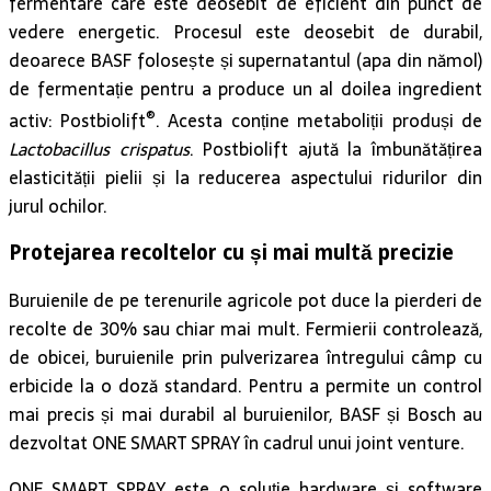
fermentare care este deosebit de eficient din punct de
vedere energetic. Procesul este deosebit de durabil,
deoarece BASF folosește și supernatantul (apa din nămol)
de fermentație pentru a produce un al doilea ingredient
®
activ: Postbiolift
. Acesta conține metaboliții produși de
Lactobacillus crispatus
. Postbiolift ajută la îmbunătățirea
elasticității pielii și la reducerea aspectului ridurilor din
jurul ochilor.
Protejarea recoltelor cu și mai multă precizie
Buruienile de pe terenurile agricole pot duce la pierderi de
recolte de 30% sau chiar mai mult. Fermierii controlează,
de obicei, buruienile prin pulverizarea întregului câmp cu
erbicide la o doză standard. Pentru a permite un control
mai precis și mai durabil al buruienilor, BASF și Bosch au
dezvoltat ONE SMART SPRAY în cadrul unui joint venture.
ONE SMART SPRAY este o soluție hardware și software