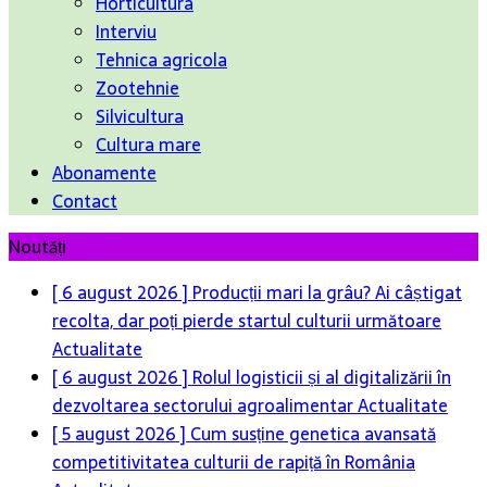
Horticultura
Interviu
Tehnica agricola
Zootehnie
Silvicultura
Cultura mare
Abonamente
Contact
Noutăți
[ 6 august 2026 ]
Producții mari la grâu? Ai câștigat
recolta, dar poți pierde startul culturii următoare
Actualitate
[ 6 august 2026 ]
Rolul logisticii și al digitalizării în
dezvoltarea sectorului agroalimentar
Actualitate
[ 5 august 2026 ]
Cum susține genetica avansată
competitivitatea culturii de rapiță în România