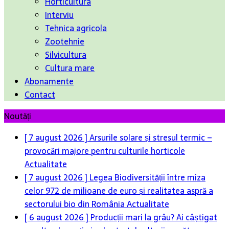
Horticultura
Interviu
Tehnica agricola
Zootehnie
Silvicultura
Cultura mare
Abonamente
Contact
Noutăți
[ 7 august 2026 ]
Arsurile solare și stresul termic –
provocări majore pentru culturile horticole
Actualitate
[ 7 august 2026 ]
Legea Biodiversității între miza
celor 972 de milioane de euro și realitatea aspră a
sectorului bio din România
Actualitate
[ 6 august 2026 ]
Producții mari la grâu? Ai câștigat