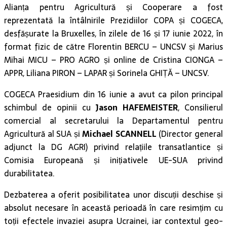
Alianța pentru Agricultură și Cooperare a fost
reprezentată la întâlnirile Prezidiilor COPA și COGECA,
desfășurate la Bruxelles, în zilele de 16 și 17 iunie 2022, în
format fizic de către Florentin BERCU – UNCSV și Marius
Mihai MICU – PRO AGRO și online de Cristina CIONGA –
APPR, Liliana PIRON – LAPAR și Sorinela GHIȚĂ – UNCSV.
COGECA Praesidium din 16 iunie a avut ca pilon principal
schimbul de opinii cu
Jason HAFEMEISTER
, Consilierul
comercial al secretarului la Departamentul pentru
Agricultură al SUA și
Michael SCANNELL
(Director general
adjunct la DG AGRI) privind relațiile transatlantice și
Comisia Europeană și inițiativele UE-SUA privind
durabilitatea.
Dezbaterea a oferit posibilitatea unor discuții deschise și
absolut necesare în această perioadă în care resimțim cu
toții efectele invaziei asupra Ucrainei, iar contextul geo-