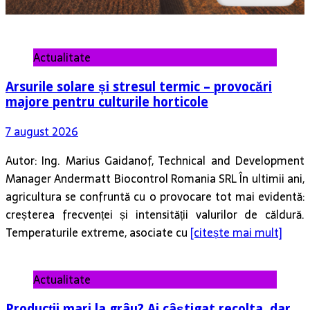
Actualitate
Arsurile solare și stresul termic – provocări
majore pentru culturile horticole
7 august 2026
Autor: Ing. Marius Gaidanof, Technical and Development
Manager Andermatt Biocontrol Romania SRL În ultimii ani,
agricultura se confruntă cu o provocare tot mai evidentă:
creșterea frecvenței și intensității valurilor de căldură.
Temperaturile extreme, asociate cu
[citește mai mult]
Actualitate
Producții mari la grâu? Ai câștigat recolta, dar