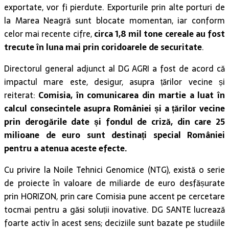
exportate, vor fi pierdute. Exporturile prin alte porturi de
la Marea Neagră sunt blocate momentan, iar conform
celor mai recente cifre,
circa 1,8 mil tone cereale au fost
trecute în luna mai prin coridoarele de securitate
.
Directorul general adjunct al DG AGRI a fost de acord că
impactul mare este, desigur, asupra țărilor vecine și
reiterat:
Comisia, în comunicarea din martie a luat în
calcul consecintele asupra României și a țărilor vecine
prin derogările date și fondul de criză, din care 25
milioane de euro sunt destinați special României
pentru a atenua aceste efecte.
Cu privire la Noile Tehnici Genomice (NTG), există o serie
de proiecte în valoare de miliarde de euro desfășurate
prin HORIZON, prin care Comisia pune accent pe cercetare
tocmai pentru a găsi soluții inovative. DG SANTE lucrează
foarte activ în acest sens; deciziile sunt bazate pe studiile