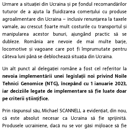
Urmare a situației din Ucraina și pe fondul recomandărilor
tuturor de a ajuta la fluidizarea comerțului cu produse
agroalimentare din Ucraina – inclusiv renunțarea la taxele
vamale, au crescut foarte mult costurile cu transportul și
manipularea acestor bunuri, ajungând practic să se
dubleze. România are nevoie de mai multe barje,
locomotive și vagoane care pot fi împrumutate pentru
câteva luni până se deblochează situația din Ucraina.
Un alt punct al delegației române a fost cel referitor la
nevoia implementării unei legislații noi privind Noile
Tehnici Genomice (NTG), începând cu 1 ianuarie 2023,
iar deciziile legate de implementare să fie luate doar
pe criterii științifice.
Prin răspunsul său, Michael SCANNELL a evidențiat, din nou,
că este absolut necesar ca Ucraina să fie sprijinită.
Produsele ucrainiene, dacă nu se vor găsi mijloace să fie