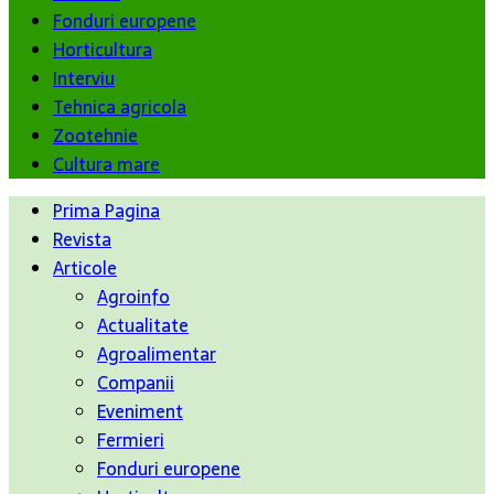
Fonduri europene
Horticultura
Interviu
Tehnica agricola
Zootehnie
Cultura mare
Prima Pagina
Revista
Articole
Agroinfo
Actualitate
Agroalimentar
Companii
Eveniment
Fermieri
Fonduri europene