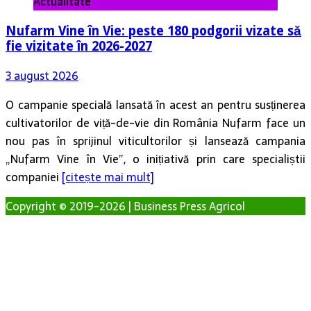
Actualitate
Nufarm Vine în Vie: peste 180 podgorii vizate să
fie vizitate în 2026-2027
3 august 2026
O campanie specială lansată în acest an pentru susținerea
cultivatorilor de viță-de-vie din România Nufarm face un
nou pas în sprijinul viticultorilor și lansează campania
„Nufarm Vine în Vie”, o inițiativă prin care specialiștii
companiei
[citește mai mult]
Copyright © 2019-2026 | Business Press Agricol