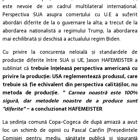
este nevoie de un cadrul multilateral internațional.
Perspectiva SUA asupra comerțului cu U.E a suferit
abordări diferite de la o guvernare la alta; a trecut de la
abordarea naționalistă a regimului Trump, la abordarea
mai echilibrată și deschisă a actualului regim Biden.
Cu privire la concurența neloială și standardele de
producție diferite între SUA și UE, Jason HAFEMEISTER a
subliniat că
trebuie înțeleasă perspectiva americană cu
privire la producție: USA reglementează produsul, care
trebuie să fie echivalent din perspectiva calităților, nu
metoda de producție.
” Carnea noastră este 100%
sigură, dar metodele noastre de a produce sunt
”diferite”
– a concluzionat HAFEMEISTER
.
La ședința comună Copa-Cogeca de după amiază a avut
loc un schimb de opinii cu Pascal Canfin (Președintele
Comisiei pentru mediu, sănătate publică și siguranță