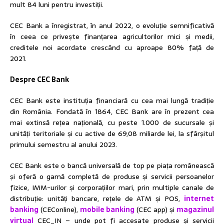
mult 84 luni pentru investiții.
CEC Bank a înregistrat, în anul 2022, o evoluție semnificativă
în ceea ce privește finanțarea agricultorilor mici și medii,
creditele noi acordate crescând cu aproape 80% față de
2021.
Despre CEC Bank
CEC Bank este instituția financiară cu cea mai lungă tradiție
din România. Fondată în 1864, CEC Bank are în prezent cea
mai extinsă rețea națională, cu peste 1.000 de sucursale și
unități teritoriale și cu active de 69,08 miliarde lei, la sfârșitul
primului semestru al anului 2023.
CEC Bank este o bancă universală de top pe piața românească
și oferă o gamă completă de produse și servicii persoanelor
fizice, IMM-urilor și corporațiilor mari, prin multiple canale de
distribuție: unități bancare, rețele de ATM și POS,
internet
banking
(CEConline),
mobile banking
(CEC app) și
magazinul
virtual
CEC_IN – unde pot fi accesate produse și servicii