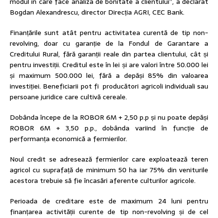
modul în care face analiza de bonitate a clientului”, a declarat
Bogdan Alexandrescu, director Direcția AGRI, CEC Bank.
Finanțările sunt atât pentru activitatea curentă de tip non-
revolving, doar cu garanție de la Fondul de Garantare a
Creditului Rural, fără garanții reale din partea clientului, cât și
pentru investiții. Creditul este în lei și are valori între 50.000 lei
și maximum 500.000 lei, fără a depăși 85% din valoarea
investiției. Beneficiarii pot fi producători agricoli individuali sau
persoane juridice care cultivă cereale.
Dobânda începe de la ROBOR 6M + 2,50 p.p și nu poate depăși
ROBOR 6M + 3,50 p.p., dobânda variind în funcție de
performanța economică a fermierilor.
Noul credit se adresează fermierilor care exploatează teren
agricol cu suprafață de minimum 50 ha iar 75% din veniturile
acestora trebuie să fie încasări aferente culturilor agricole.
Perioada de creditare este de maximum 24 luni pentru
finanțarea activității curente de tip non-revolving și de cel