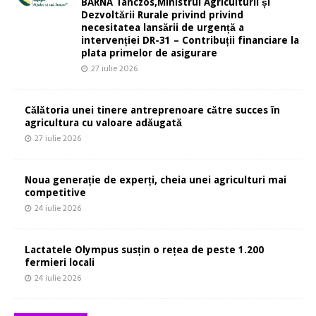
BARNA Tánczos,Ministrul Agriculturii și
Dezvoltării Rurale privind privind
necesitatea lansării de urgență a
intervenției DR-31 – Contribuții financiare la
plata primelor de asigurare
27 iulie 2026
Călătoria unei tinere antreprenoare către succes în
agricultura cu valoare adăugată
27 iulie 2026
Noua generație de experți, cheia unei agriculturi mai
competitive
24 iulie 2026
Lactatele Olympus susțin o rețea de peste 1.200
fermieri locali
24 iulie 2026