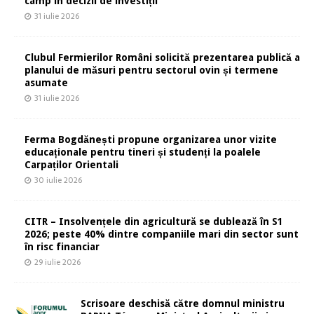
câmp în decizii de investiții
31 iulie 2026
Clubul Fermierilor Români solicită prezentarea publică a
planului de măsuri pentru sectorul ovin și termene
asumate
31 iulie 2026
Ferma Bogdănești propune organizarea unor vizite
educaționale pentru tineri și studenți la poalele
Carpaților Orientali
30 iulie 2026
CITR – Insolvențele din agricultură se dublează în S1
2026; peste 40% dintre companiile mari din sector sunt
în risc financiar
29 iulie 2026
Scrisoare deschisă către domnul ministru