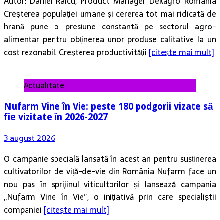
Autor: Daniel Raicu, Product Manager Dekagro Romania
Creșterea populației umane și cererea tot mai ridicată de
hrană pune o presiune constantă pe sectorul agro-
alimentar pentru obținerea unor produse calitative la un
cost rezonabil. Creșterea productivității
[citește mai mult]
Actualitate
Nufarm Vine în Vie: peste 180 podgorii vizate să
fie vizitate în 2026-2027
3 august 2026
O campanie specială lansată în acest an pentru susținerea
cultivatorilor de viță-de-vie din România Nufarm face un
nou pas în sprijinul viticultorilor și lansează campania
„Nufarm Vine în Vie”, o inițiativă prin care specialiștii
companiei
[citește mai mult]