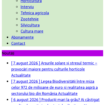
Horticultura
Interviu
Tehnica agricola
Zootehnie
Silvicultura
Cultura mare
Abonamente
Contact
Noutăți
[ 7 august 2026 ]
Arsurile solare și stresul termic –
provocări majore pentru culturile horticole
Actualitate
[ 7 august 2026 ]
Legea Biodiversității între miza
celor 972 de milioane de euro și realitatea aspră a
sectorului bio din România
Actualitate
[ 6 august 2026 ]
Producții mari la grâu? Ai câștigat