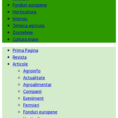
Fonduri europene
Horticultura
Interviu
Tehnica agricola
Zootehnie
Cultura mare
Prima Pagina
Revista
Articole
Agroinfo
Actualitate
Agroalimentar
Companii
Eveniment
Fermieri
Fonduri europene