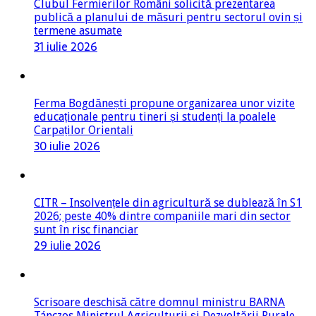
Clubul Fermierilor Români solicită prezentarea
publică a planului de măsuri pentru sectorul ovin și
termene asumate
31 iulie 2026
Ferma Bogdănești propune organizarea unor vizite
educaționale pentru tineri și studenți la poalele
Carpaților Orientali
30 iulie 2026
CITR – Insolvențele din agricultură se dublează în S1
2026; peste 40% dintre companiile mari din sector
sunt în risc financiar
29 iulie 2026
Scrisoare deschisă către domnul ministru BARNA
Tánczos,Ministrul Agriculturii și Dezvoltării Rurale