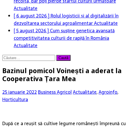
recolta, dar poți pierde startul culturii următoare
Actualitate
[ 6 august 2026 ]
Rolul logisticii și al digitalizării în
dezvoltarea sectorului agroalimentar
Actualitate
[ 5 august 2026 ]
Cum susține genetica avansată
competitivitatea culturii de rapiță în România
Actualitate
Caută
după:
Bazinul pomicol Voinești a aderat la
Cooperativa Țara Mea
25 ianuarie 2022
Business Agricol
Actualitate
,
Agroinfo
,
Horticultura
După ce a reușit să cultive legume românești împreună cu