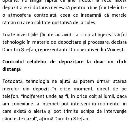
optime. Pe lângă faptul că ține fructul la rece, acest
depozit are și dotarea necesară pentru a ține fructele într-
o atmosfera controlată, ceea ce înseamnă că merele
rămân cu acea calitate gustativă de la cules.
Toate investițiile făcute au avut ca scop atingerea vârful
tehnologic în materie de depozitare și procesare, declară
Dumitru Ștefan, reprezentantul Cooperativei din Voinești.
Controlul celulelor de depozitare la doar un click
distanță
Totodată, tehnologia ne ajută să putem urmări starea
merelor din depozit în orice moment, direct de pe
telefon. “Indiferent unde aș fi, în orice colț al lumii, dacă
am conexiune la internet pot interveni în momentul în
care există o alertă și pot trimite echipa de intervenție
când este cazul”, afirmă Dumitru Ștefan.