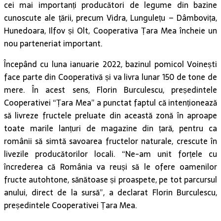
cei mai importanți producători de legume din bazine
cunoscute ale țării, precum Vidra, Lungulețu – Dâmbovița,
Hunedoara, Ilfov și Olt, Cooperativa Țara Mea încheie un
nou parteneriat important.
Începând cu luna ianuarie 2022, bazinul pomicol Voinești
face parte din Cooperativă și va livra lunar 150 de tone de
mere. În acest sens, Florin Burculescu, președintele
Cooperativei “Țara Mea” a punctat faptul că intenționează
să livreze fructele preluate din această zonă în aproape
toate marile lanțuri de magazine din țară, pentru ca
românii să simtă savoarea fructelor naturale, crescute în
livezile producătorilor locali. “Ne-am unit forțele cu
încrederea că România va reuși să le ofere oamenilor
fructe autohtone, sănătoase și proaspete, pe tot parcursul
anului, direct de la sursă”, a declarat Florin Burculescu,
președintele Cooperativei Țara Mea.