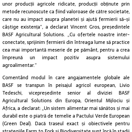
unor producții agricole ridicate, producții obținute prin
metode recunoscute ca fiind valoroase de către societate,
care nu au impact asupra planetei și ajută fermierii să-și
câștige existența”, a declarat Vincent Gros, președintele
BASF Agricultural Solutions. „Cu ofertele noastre inter-
conectate, sprijinim fermierii din întreaga lume să practice
cea mai importantă meserie de pe pământ, pentru a crea
împreună un impact pozitiv asupra sistemului
agroalimentar.”
Comentând modul în care angajamentele globale ale
BASF se transpun în peisajul agricol european, Livio
Tedeschi, vicepreședinte senior al diviziei BASF
Agricultural Solutions din Europa, Orientul Mijlociu și
Africa, a declarat: „Un sistem alimentar mai sănătos și mai
durabil este o piatră de temelie a Pactului Verde European
(Green Deal). Dacă traseul exact și obiectivele pentru
strategiile Farm to Fork și Biodiversitate sunt încă în stadii