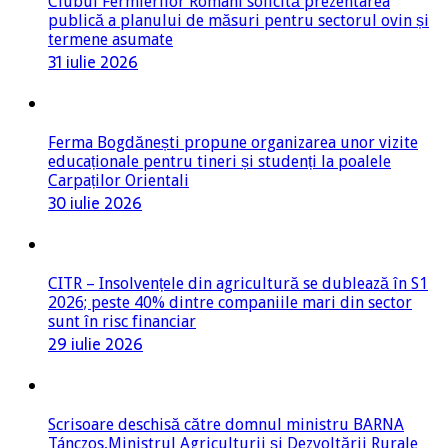
Clubul Fermierilor Români solicită prezentarea
publică a planului de măsuri pentru sectorul ovin și
termene asumate
31 iulie 2026
Ferma Bogdănești propune organizarea unor vizite
educaționale pentru tineri și studenți la poalele
Carpaților Orientali
30 iulie 2026
CITR – Insolvențele din agricultură se dublează în S1
2026; peste 40% dintre companiile mari din sector
sunt în risc financiar
29 iulie 2026
Scrisoare deschisă către domnul ministru BARNA
Tánczos,Ministrul Agriculturii și Dezvoltării Rurale