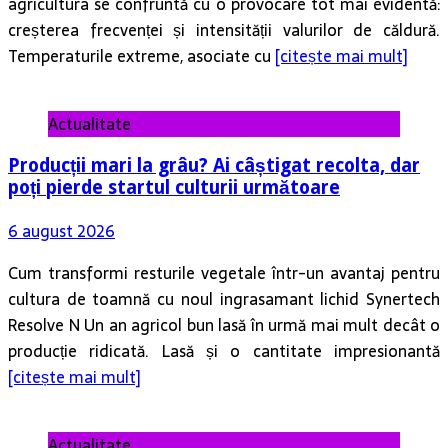
agricultura se confruntă cu o provocare tot mai evidentă:
creșterea frecvenței și intensității valurilor de căldură.
Temperaturile extreme, asociate cu
[citește mai mult]
Actualitate
Producții mari la grâu? Ai câștigat recolta, dar
poți pierde startul culturii următoare
6 august 2026
Cum transformi resturile vegetale într-un avantaj pentru
cultura de toamnă cu noul ingrasamant lichid Synertech
Resolve N Un an agricol bun lasă în urmă mai mult decât o
producție ridicată. Lasă și o cantitate impresionantă
[citește mai mult]
Actualitate