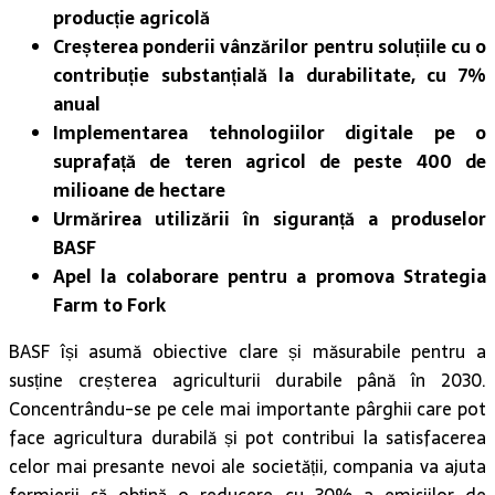
producție agricolă
Creșterea ponderii v
ânzărilor pentru soluțiile cu o
contribuție substanțială la durabilitate, cu 7%
anual
Implementarea tehnologiilor digitale pe o
suprafață de teren agricol de peste 400 de
milioane de hectare
Urmărirea utilizării
în siguranță a produselor
BASF
Apel la colaborare pentru a promova Strategia
Farm to Fork
BASF își asumă obiective clare și măsurabile pentru a
susține creșterea agriculturii durabile până în 2030.
Concentrându-se pe cele mai importante pârghii care pot
face agricultura durabilă și pot contribui la satisfacerea
celor mai presante nevoi ale societății, compania va ajuta
fermierii să obțină o reducere cu 30% a emisiilor de