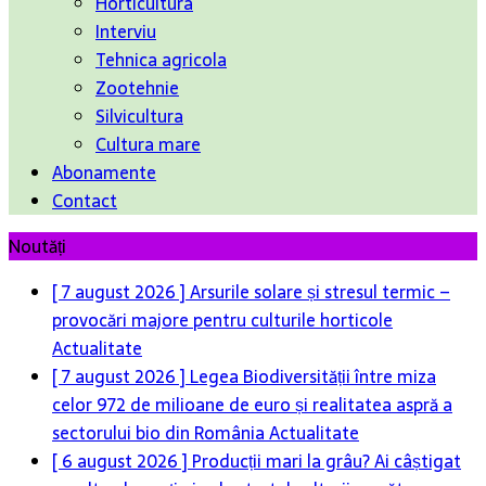
Horticultura
Interviu
Tehnica agricola
Zootehnie
Silvicultura
Cultura mare
Abonamente
Contact
Noutăți
[ 7 august 2026 ]
Arsurile solare și stresul termic –
provocări majore pentru culturile horticole
Actualitate
[ 7 august 2026 ]
Legea Biodiversității între miza
celor 972 de milioane de euro și realitatea aspră a
sectorului bio din România
Actualitate
[ 6 august 2026 ]
Producții mari la grâu? Ai câștigat