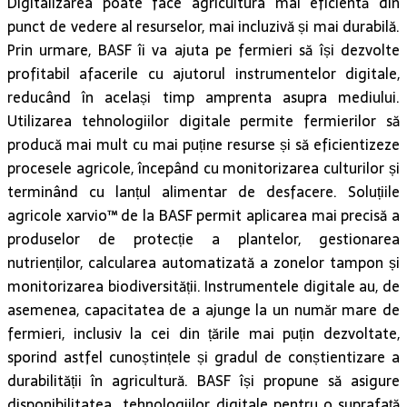
Digitalizarea poate face agricultura mai eficientă din
punct de vedere al resurselor, mai incluzivă și mai durabilă.
Prin urmare, BASF îi va ajuta pe fermieri să își dezvolte
profitabil afacerile cu ajutorul instrumentelor digitale,
reducând în același timp amprenta asupra mediului.
Utilizarea tehnologiilor digitale permite fermierilor să
producă mai mult cu mai puține resurse și să eficientizeze
procesele agricole, începând cu monitorizarea culturilor și
terminând cu lanțul alimentar de desfacere. Soluțiile
agricole xarvio™ de la BASF permit aplicarea mai precisă a
produselor de protecție a plantelor, gestionarea
nutrienților, calcularea automatizată a zonelor tampon și
monitorizarea biodiversității. Instrumentele digitale au, de
asemenea, capacitatea de a ajunge la un număr mare de
fermieri, inclusiv la cei din țările mai puțin dezvoltate,
sporind astfel cunoștințele și gradul de conștientizare a
durabilității în agricultură. BASF își propune să asigure
disponibilitatea tehnologiilor digitale pentru o suprafață