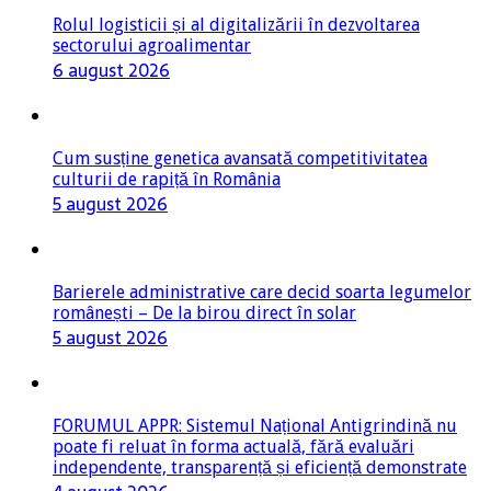
Rolul logisticii și al digitalizării în dezvoltarea
sectorului agroalimentar
6 august 2026
Cum susține genetica avansată competitivitatea
culturii de rapiță în România
5 august 2026
Barierele administrative care decid soarta legumelor
românești – De la birou direct în solar
5 august 2026
FORUMUL APPR: Sistemul Național Antigrindină nu
poate fi reluat în forma actuală, fără evaluări
independente, transparență și eficiență demonstrate