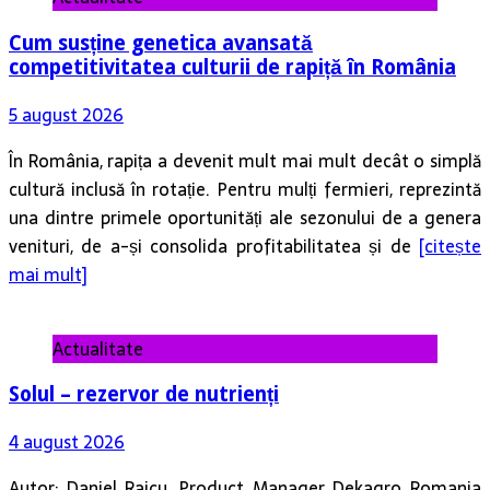
Cum susține genetica avansată
competitivitatea culturii de rapiță în România
5 august 2026
În România, rapița a devenit mult mai mult decât o simplă
cultură inclusă în rotație. Pentru mulți fermieri, reprezintă
una dintre primele oportunități ale sezonului de a genera
venituri, de a-și consolida profitabilitatea și de
[citește
mai mult]
Actualitate
Solul – rezervor de nutrienți
4 august 2026
Autor: Daniel Raicu, Product Manager Dekagro Romania