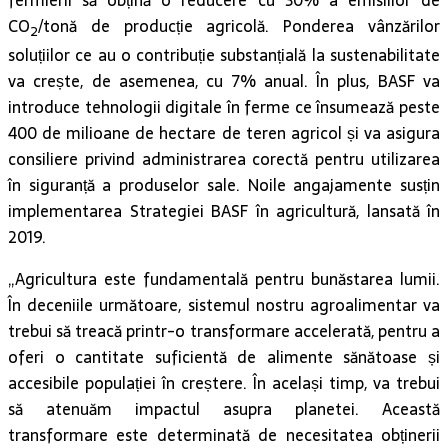
CO
/tonă de producție agricolă. Ponderea vânzărilor
2
soluțiilor ce au o contribuție substanțială la sustenabilitate
va crește, de asemenea, cu 7% anual. În plus, BASF va
introduce tehnologii digitale în ferme ce însumează peste
400 de milioane de hectare de teren agricol și va asigura
consiliere privind administrarea corectă pentru utilizarea
în siguranță a produselor sale. Noile angajamente susțin
implementarea Strategiei BASF în agricultură, lansată în
2019.
„Agricultura este fundamentală pentru bunăstarea lumii.
În deceniile următoare, sistemul nostru agroalimentar va
trebui să treacă printr-o transformare accelerată, pentru a
oferi o cantitate suficientă de alimente sănătoase și
accesibile populației în creștere. În același timp, va trebui
să atenuăm impactul asupra planetei. Această
transformare este determinată de necesitatea obținerii