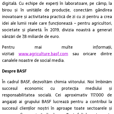
digitală. Cu echipe de experți în laboratoare, pe câmp, la
birou și în unitățile de producție, conectăm gândirea
inovatoare și activitatea practică de zi cu zi pentru a crea
idei ale lumii reale care funcționează – pentru agricultori,
societate și planetă. În 2019, divizia noastră a generat
vânzări de 7,8 miliarde de euro.
Pentru mai multe informații,
vizitați
www.agriculture.basf.com
sau oricare dintre
canalele noastre de social media.
Despre BASF
În cadrul BASF, dezvoltăm chimia viitorului. Noi îmbinăm
succesul economic cu protecția mediului și
responsabilitatea socială. Cei aproximativ 117.000 de
angajați ai grupului BASF lucrează pentru a contribui la
succesul clienților noștri în aproape toate sectoarele și