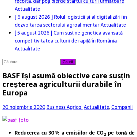
recolta, dar poți pierde startul culturii următoare
Actualitate
[ 6 august 2026 ]
Rolul logisticii și al digitalizării în
dezvoltarea sectorului agroalimentar
Actualitate
[ 5 august 2026 ]
Cum susține genetica avansată
competitivitatea culturii de rapiță în România
Actualitate
Caută
după:
BASF își asumă obiective care susțin
creșterea agriculturii durabile în
Europa
20 noiembrie 2020
Business Agricol
Actualitate
,
Companii
Reducerea cu 30% a emisiilor de CO
pe tonă de
2