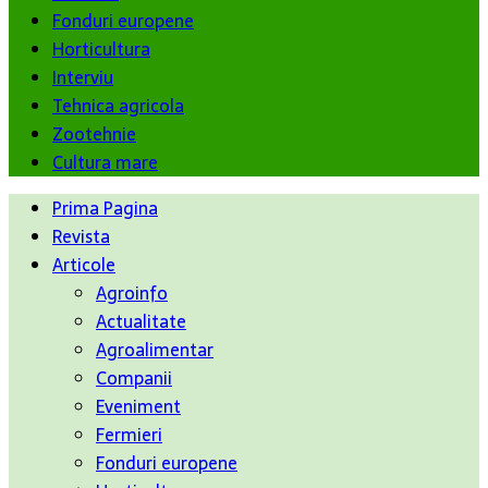
Fonduri europene
Horticultura
Interviu
Tehnica agricola
Zootehnie
Cultura mare
Prima Pagina
Revista
Articole
Agroinfo
Actualitate
Agroalimentar
Companii
Eveniment
Fermieri
Fonduri europene