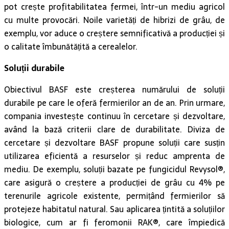
pot crește profitabilitatea fermei, într-un mediu agricol
cu multe provocări. Noile varietăți de hibrizi de grâu, de
exemplu, vor aduce o creștere semnificativă a producției și
o calitate îmbunătățită a cerealelor.
Soluții durabile
Obiectivul BASF este creșterea numărului de soluții
durabile pe care le oferă fermierilor an de an. Prin urmare,
compania investește continuu în cercetare și dezvoltare,
având la bază criterii clare de durabilitate. Diviza de
cercetare și dezvoltare BASF propune soluții care susțin
utilizarea eficientă a resurselor și reduc amprenta de
mediu. De exemplu, soluții bazate pe fungicidul Revysol®,
care asigură o creștere a producției de grâu cu 4% pe
terenurile agricole existente, permițând fermierilor să
protejeze habitatul natural. Sau aplicarea țintită a soluțiilor
biologice, cum ar fi feromonii RAK®, care împiedică