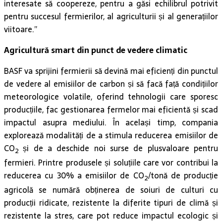
interesate să coopereze, pentru a găsi echilibrul potrivit
pentru succesul fermierilor, al agriculturii și al generațiilor
viitoare.”
Agricultură smart din punct de vedere climatic
BASF va sprijini fermierii să devină mai eficienți din punctul
de vedere al emisiilor de carbon și să facă față condițiilor
meteorologice volatile, oferind tehnologii care sporesc
producțiile, fac gestionarea fermelor mai eficientă și scad
impactul asupra mediului. În același timp, compania
explorează modalități de a stimula reducerea emisiilor de
CO
și de a deschide noi surse de plusvaloare pentru
2
fermieri. Printre produsele și soluțiile care vor contribui la
reducerea cu 30% a emisiilor de CO
/tonă de producție
2
agricolă se numără obținerea de soiuri de culturi cu
producții ridicate, rezistente la diferite tipuri de climă și
rezistente la stres, care pot reduce impactul ecologic și