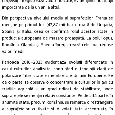
(24,35%) înregistrează valori ridicate, evidențiind fluctuații
importante de la un an la altul.
Din perspectiva nivelului mediu al suprafețelor, Franța se
menține pe primul loc (42,87 mii ha), urmată de Ungaria,
Spania și Italia, ceea ce confirmă rolul acestor state în
producția europeană de mazăre proaspătă. La polul opus,
România, Olanda și Suedia înregistrează cele mai reduse
valori medii.
Perioada 2018–2023 evidențiază evoluții diferențiate în
cazul culturilor analizate, conturând o tendință clară de
polarizare între statele membre ale Uniunii Europene. Pe
de o parte, se observă o concentrare a culturilor în țări cu
tradiție agricolă și un grad ridicat de stabilitate, unde
suprafețele se mențin relativ constante. Pe de altă parte, în
anumite state, precum România, se remarcă o restrângere
a suprafețelor cultivate și o volatilitate accentuată, în