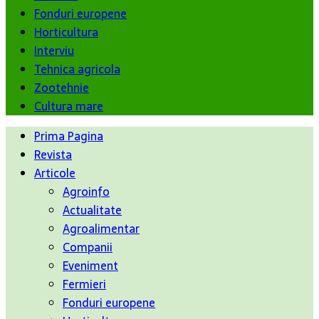
Fonduri europene
Horticultura
Interviu
Tehnica agricola
Zootehnie
Cultura mare
Prima Pagina
Revista
Articole
Agroinfo
Actualitate
Agroalimentar
Companii
Eveniment
Fermieri
Fonduri europene