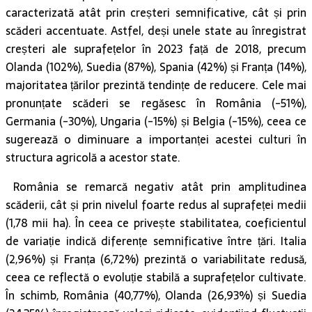
caracterizată atât prin creșteri semnificative, cât și prin
scăderi accentuate. Astfel, deși unele state au înregistrat
creșteri ale suprafețelor în 2023 față de 2018, precum
Olanda (102%), Suedia (87%), Spania (42%) și Franța (14%),
majoritatea țărilor prezintă tendințe de reducere. Cele mai
pronunțate scăderi se regăsesc în România (-51%),
Germania (-30%), Ungaria (-15%) și Belgia (-15%), ceea ce
sugerează o diminuare a importanței acestei culturi în
structura agricolă a acestor state.
România se remarcă negativ atât prin amplitudinea
scăderii, cât și prin nivelul foarte redus al suprafeței medii
(1,78 mii ha). În ceea ce privește stabilitatea, coeficientul
de variație indică diferențe semnificative între țări. Italia
(2,96%) și Franța (6,72%) prezintă o variabilitate redusă,
ceea ce reflectă o evoluție stabilă a suprafețelor cultivate.
În schimb, România (40,77%), Olanda (26,93%) și Suedia