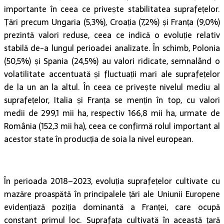
importante în ceea ce privește stabilitatea suprafețelor.
Țări precum Ungaria (5,3%), Croația (7,2%) și Franța (9,0%)
prezintă valori reduse, ceea ce indică o evoluție relativ
stabilă de-a lungul perioadei analizate. În schimb, Polonia
(50,5%) și Spania (24,5%) au valori ridicate, semnalând o
volatilitate accentuată și fluctuații mari ale suprafețelor
de la un an la altul. În ceea ce privește nivelul mediu al
suprafețelor, Italia și Franța se mențin în top, cu valori
medii de 299,1 mii ha, respectiv 166,8 mii ha, urmate de
România (152,3 mii ha), ceea ce confirmă rolul important al
acestor state în producția de soia la nivel european.
În perioada 2018–2023, evoluția suprafețelor cultivate cu
mazăre proaspătă în principalele țări ale Uniunii Europene
evidențiază poziția dominantă a Franței, care ocupă
constant primul loc. Suprafața cultivată în această țară