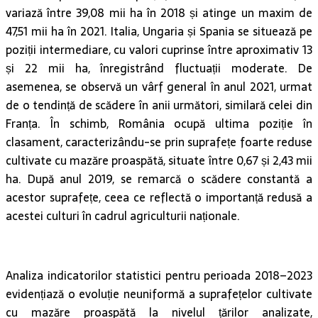
variază între 39,08 mii ha în 2018 și atinge un maxim de
47,51 mii ha în 2021. Italia, Ungaria și Spania se situează pe
poziții intermediare, cu valori cuprinse între aproximativ 13
și 22 mii ha, înregistrând fluctuații moderate. De
asemenea, se observă un vârf general în anul 2021, urmat
de o tendință de scădere în anii următori, similară celei din
Franța. În schimb, România ocupă ultima poziție în
clasament, caracterizându-se prin suprafețe foarte reduse
cultivate cu mazăre proaspătă, situate între 0,67 și 2,43 mii
ha. După anul 2019, se remarcă o scădere constantă a
acestor suprafețe, ceea ce reflectă o importanță redusă a
acestei culturi în cadrul agriculturii naționale.
Analiza indicatorilor statistici pentru perioada 2018–2023
evidențiază o evoluție neuniformă a suprafețelor cultivate
cu mazăre proaspătă la nivelul țărilor analizate,