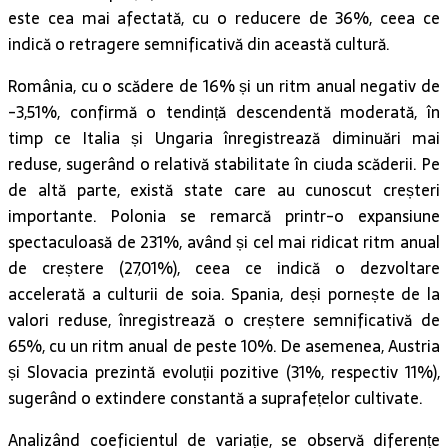
este cea mai afectată, cu o reducere de 36%, ceea ce
indică o retragere semnificativă din această cultură.
România, cu o scădere de 16% și un ritm anual negativ de
-3,51%, confirmă o tendință descendentă moderată, în
timp ce Italia și Ungaria înregistrează diminuări mai
reduse, sugerând o relativă stabilitate în ciuda scăderii. Pe
de altă parte, există state care au cunoscut creșteri
importante. Polonia se remarcă printr-o expansiune
spectaculoasă de 231%, având și cel mai ridicat ritm anual
de creștere (27,01%), ceea ce indică o dezvoltare
accelerată a culturii de soia. Spania, deși pornește de la
valori reduse, înregistrează o creștere semnificativă de
65%, cu un ritm anual de peste 10%. De asemenea, Austria
și Slovacia prezintă evoluții pozitive (31%, respectiv 11%),
sugerând o extindere constantă a suprafețelor cultivate.
Analizând coeficientul de variație, se observă diferențe