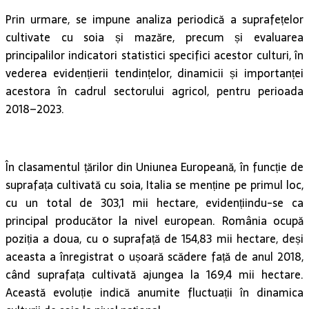
Prin urmare, se impune analiza periodică a suprafețelor
cultivate cu soia și mazăre, precum și evaluarea
principalilor indicatori statistici specifici acestor culturi, în
vederea evidențierii tendințelor, dinamicii și importanței
acestora în cadrul sectorului agricol, pentru perioada
2018–2023.
În clasamentul țărilor din Uniunea Europeană, în funcție de
suprafața cultivată cu soia, Italia se menține pe primul loc,
cu un total de 303,1 mii hectare, evidențiindu-se ca
principal producător la nivel european. România ocupă
poziția a doua, cu o suprafață de 154,83 mii hectare, deși
aceasta a înregistrat o ușoară scădere față de anul 2018,
când suprafața cultivată ajungea la 169,4 mii hectare.
Această evoluție indică anumite fluctuații în dinamica