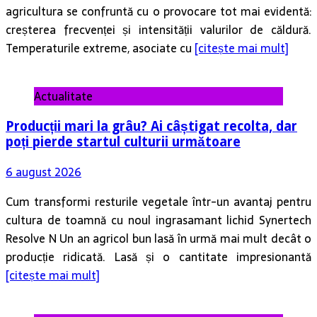
agricultura se confruntă cu o provocare tot mai evidentă:
creșterea frecvenței și intensității valurilor de căldură.
Temperaturile extreme, asociate cu
[citește mai mult]
Actualitate
Producții mari la grâu? Ai câștigat recolta, dar
poți pierde startul culturii următoare
6 august 2026
Cum transformi resturile vegetale într-un avantaj pentru
cultura de toamnă cu noul ingrasamant lichid Synertech
Resolve N Un an agricol bun lasă în urmă mai mult decât o
producție ridicată. Lasă și o cantitate impresionantă
[citește mai mult]