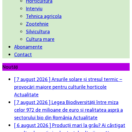
Horticultura
Interviu
Tehnica agricola
Zootehnie
Silvicultura
Cultura mare
Abonamente
Contact
Noutăți
[ 7 august 2026 ]
Arsurile solare și stresul termic –
provocări majore pentru culturile horticole
Actualitate
[ 7 august 2026 ]
Legea Biodiversității între miza
celor 972 de milioane de euro și realitatea aspră a
sectorului bio din România
Actualitate
[ 6 august 2026 ]
Producții mari la grâu? Ai câștigat