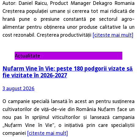
Autor: Daniel Raicu, Product Manager Dekagro Romania
Creșterea populației umane și cererea tot mai ridicată de
hrană pune o presiune constantă pe sectorul agro-
alimentar pentru obținerea unor produse calitative la un
cost rezonabil. Creșterea productivității
[citește mai mult]
Actualitate
Nufarm Vine în Vie: peste 180 podgorii vizate să
fie vizitate în 2026-2027
3 august 2026
O campanie specială lansată în acest an pentru susținerea
cultivatorilor de viță-de-vie din România Nufarm face un
nou pas în sprijinul viticultorilor și lansează campania
„Nufarm Vine în Vie”, o inițiativă prin care specialiștii
companiei
[citește mai mult]