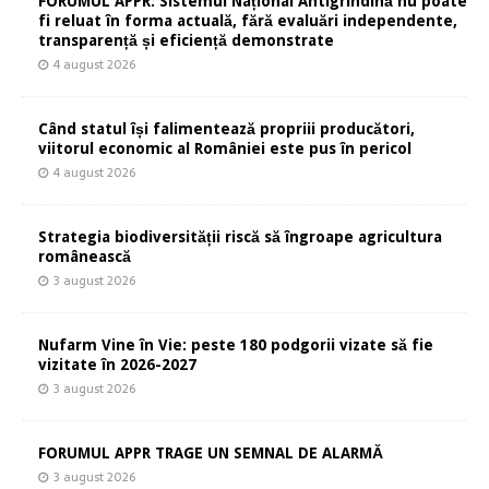
FORUMUL APPR: Sistemul Național Antigrindină nu poate
fi reluat în forma actuală, fără evaluări independente,
transparență și eficiență demonstrate
4 august 2026
Când statul își falimentează propriii producători,
viitorul economic al României este pus în pericol
4 august 2026
Strategia biodiversității riscă să îngroape agricultura
românească
3 august 2026
Nufarm Vine în Vie: peste 180 podgorii vizate să fie
vizitate în 2026-2027
3 august 2026
FORUMUL APPR TRAGE UN SEMNAL DE ALARMĂ
3 august 2026