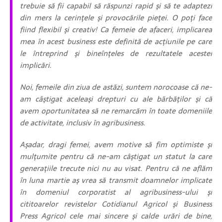
trebuie să fii capabil să răspunzi rapid şi să te adaptezi
din mers la cerinţele şi provocările pieţei. O poţi face
fiind flexibil şi creativ! Ca femeie de afaceri, implicarea
mea în acest business este definită de acţiunile pe care
le întreprind şi bineînţeles de rezultatele acestei
implicări.
Noi, femeile din ziua de astăzi, suntem norocoase că ne-
am câştigat aceleaşi drepturi cu ale bărbăţilor şi că
avem oportunitatea să ne remarcăm în toate domeniile
de activitate, inclusiv în agribusiness.
Aşadar, dragi femei, avem motive să fim optimiste şi
mulţumite pentru că ne-am câştigat un statut la care
generaţiile trecute nici nu au visat. Pentru că ne aflăm
în luna martie aş vrea să transmit doamnelor implicate
în domeniul corporatist al agribusiness-ului şi
cititoarelor revistelor Cotidianul Agricol şi Business
Press Agricol cele mai sincere şi calde urări de bine,