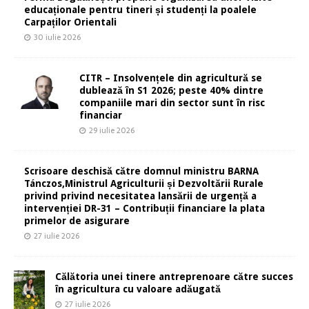
educaționale pentru tineri și studenți la poalele
Carpaților Orientali
30 iulie 2026
CITR – Insolvențele din agricultură se
dublează în S1 2026; peste 40% dintre
companiile mari din sector sunt în risc
financiar
29 iulie 2026
Scrisoare deschisă către domnul ministru BARNA
Tánczos,Ministrul Agriculturii și Dezvoltării Rurale
privind privind necesitatea lansării de urgență a
intervenției DR-31 – Contribuții financiare la plata
primelor de asigurare
27 iulie 2026
Călătoria unei tinere antreprenoare către succes
în agricultura cu valoare adăugată
27 iulie 2026