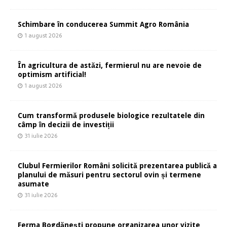
Schimbare în conducerea Summit Agro România
1 august 2026
În agricultura de astăzi, fermierul nu are nevoie de
optimism artificial!
1 august 2026
Cum transformă produsele biologice rezultatele din
câmp în decizii de investiții
31 iulie 2026
Clubul Fermierilor Români solicită prezentarea publică a
planului de măsuri pentru sectorul ovin și termene
asumate
31 iulie 2026
Ferma Bogdănești propune organizarea unor vizite