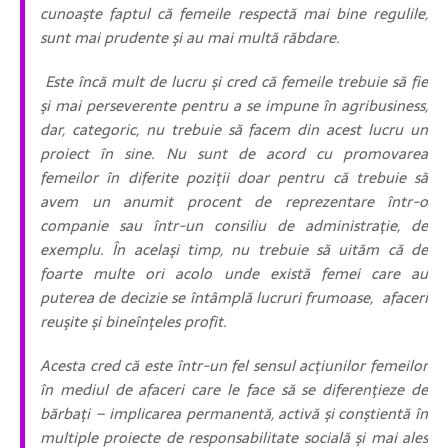
cunoaşte faptul că femeile respectă mai bine regulile,
sunt mai prudente şi au mai multă răbdare.
Este încă mult de lucru şi cred că femeile trebuie să fie
şi mai perseverente pentru a se impune în agribusiness,
dar, categoric, nu trebuie să facem din acest lucru un
proiect în sine. Nu sunt de acord cu promovarea
femeilor în diferite poziţii doar pentru că trebuie să
avem un anumit procent de reprezentare într-o
companie sau într-un consiliu de administraţie, de
exemplu. În acelaşi timp, nu trebuie să uităm că de
foarte multe ori acolo unde există femei care au
puterea de decizie se întâmplă lucruri frumoase, afaceri
reuşite şi bineînţeles profit.
Acesta cred că este într-un fel sensul acţiunilor femeilor
în mediul de afaceri care le face să se diferenţieze de
bărbaţi – implicarea permanentă, activă şi conştientă în
multiple proiecte de responsabilitate socială şi mai ales